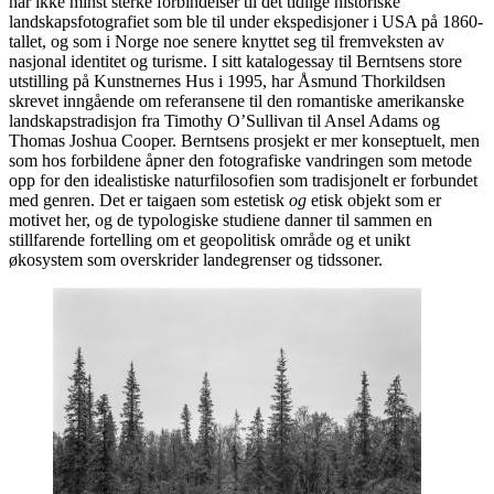
har ikke minst sterke forbindelser til det tidlige historiske
landskapsfotografiet som ble til under ekspedisjoner i USA på 1860-
tallet, og som i Norge noe senere knyttet seg til fremveksten av
nasjonal identitet og turisme. I sitt katalogessay til Berntsens store
utstilling på Kunstnernes Hus i 1995, har Åsmund Thorkildsen
skrevet inngående om referansene til den romantiske amerikanske
landskapstradisjon fra Timothy O’Sullivan til Ansel Adams og
Thomas Joshua Cooper. Berntsens prosjekt er mer konseptuelt, men
som hos forbildene åpner den fotografiske vandringen som metode
opp for den idealistiske naturfilosofien som tradisjonelt er forbundet
med genren. Det er taigaen som estetisk
og
etisk objekt som er
motivet her, og de typologiske studiene danner til sammen en
stillfarende fortelling om et geopolitisk område og et unikt
økosystem som overskrider landegrenser og tidssoner.