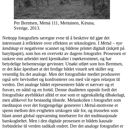
Per Berntsen, Metsä 111, Mertainen, Kiruna,
Sverige, 2013.
Nettopp fotografiets særegne evne til å beskrive tid gjør det
interessant å reflektere over effekten av teknologien. I
Metsä – nye
landskap
er negativene scannet og bildene printet digitalt (inkjett på
baryttpapir), som hos en overvekt av dagens fotografer. Prosessen er
raskere enn arbeidet med kjemikalier i mørkerommet, og har
betydelige helsemessige gevinster. Utsøkt utført som hos Berntsen,
er det ikke åpenbart at det ferdige bildet visuelt sett skiller seg
vesentlig fra det analoge. Men det fotografiske mediet produserer
også selv bevissthet og konfronterer oss med vår egen relasjon til
verden. Det analoge bildet representerer både et nærvær og et
fravær, en nåtid og en fortid. Denne dualiteten oppstår fordi det
fotografiske øyeblikket alltid er noe som er ugjenkallelig tilbakelagt,
men allikevel for bestandig tilstede. Melankolien i fotografiet som
meditasjon over det forgjengelige genererer i
Metsä
-motivene et
spenn mellom den evigheten urskogen står for, og trusselen som
blant annet global oppvarming innebærer for det multinasjonale
barskogbeltet. Men i den digitale prosessen er bildets kausale
forbindelse til verden radikalt endret. Der det analoge fotografiet er