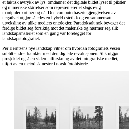
et faktisk avtrykk av lys, omdanner det digitale bildet lyset til piksler
og numeriske størrelser som representerer et slags evig
manipulerbart her og nå. Den computerbaserte gjengivelsen av
negativet utgjør således en hybrid estetikk og en sammensatt
utveksling av ulike mediers ontologier. Paradoksalt nok beveger det
ferdige bildet seg forsiktig mot det maleriske og nærmer seg slik
landskapsmaleriet som en gang var forelegget for
landskapsfotografiet.
Per Berntsens nye landskap vitner om hvordan fotografiets vesen
subtilt endrer karakter med den digitale revolusjonen. Slik utgjør
prosjektet også en videre utforskning av det fotografiske mediet,
utført av en metodisk nestor i norsk fotohistorie.