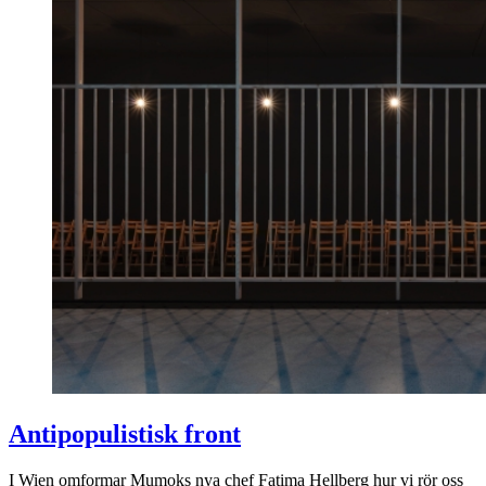
Antipopulistisk front
I Wien omformar Mumoks nya chef Fatima Hellberg hur vi rör oss