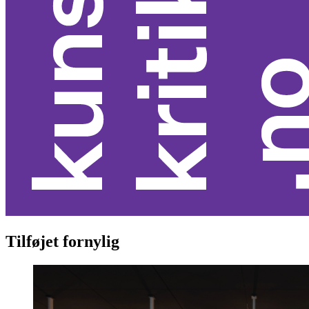
Tilføjet fornylig