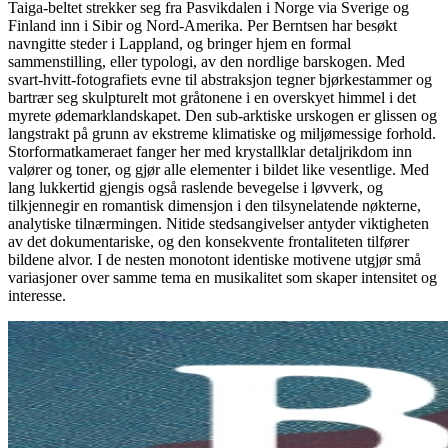
Taiga-beltet strekker seg fra Pasvikdalen i Norge via Sverige og
Finland inn i Sibir og Nord-Amerika. Per Berntsen har besøkt
navngitte steder i Lappland, og bringer hjem en formal
sammenstilling, eller typologi, av den nordlige barskogen. Med
svart-hvitt-fotografiets evne til abstraksjon tegner bjørkestammer og
bartrær seg skulpturelt mot gråtonene i en overskyet himmel i det
myrete ødemarklandskapet. Den sub-arktiske urskogen er glissen og
langstrakt på grunn av ekstreme klimatiske og miljømessige forhold.
Storformatkameraet fanger her med krystallklar detaljrikdom inn
valører og toner, og gjør alle elementer i bildet like vesentlige. Med
lang lukkertid gjengis også raslende bevegelse i løvverk, og
tilkjennegir en romantisk dimensjon i den tilsynelatende nøkterne,
analytiske tilnærmingen. Nitide stedsangivelser antyder viktigheten
av det dokumentariske, og den konsekvente frontaliteten tilfører
bildene alvor. I de nesten monotont identiske motivene utgjør små
variasjoner over samme tema en musikalitet som skaper intensitet og
interesse.