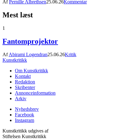
Af
Pernille Albrethsen
25.06.26
Kommentar
Mest læst
1
Fantomprojektor
Af
Abirami Logendran
25.06.26
Kritik
Kunstkritikk
Om Kunstkritikk
Kontakt
Redaktion
Skribenter
Annonceinformation
Arkiv
Nyhedsbrev
Facebook
Instagram
Kunstkritikk udgives af
Stiftelsen Kunstkritikk