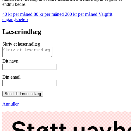
endnu bedre!
40 kr per måned
80 kr per måned
200 kr per måned
Valgfrit
engangsbeløb
Læserindlæg
Skriv et læserindlæg
Dit navn
Din email
Send dit læserindlæg
Annuller