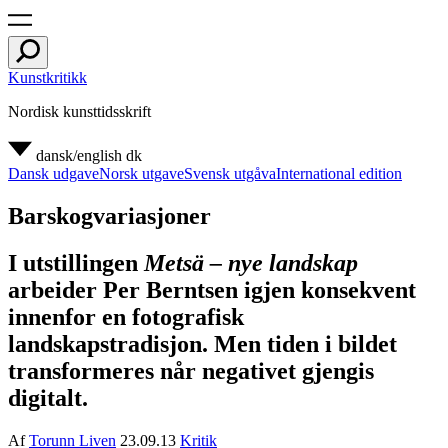
Kunstkritikk
Nordisk kunsttidsskrift
dansk/english
dk
Dansk udgave
Norsk utgave
Svensk utgåva
International edition
Barskogvariasjoner
I utstillingen
Metsä – nye landskap
arbeider Per Berntsen igjen konsekvent
innenfor en fotografisk
landskapstradisjon. Men tiden i bildet
transformeres når negativet gjengis
digitalt.
Af
Torunn Liven
23.09.13
Kritik