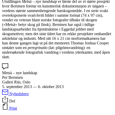
Utstillingen
Metsä – nye landskap
er første del av et større prosjekt
hvor Berntsen foretar en kunstnerisk dokumentasjon av taigaen –
verdens største sammenhengende barskogområde. I en serie svakt
overeksponerte svart-hvitt bilder i samme format (74 x 97 cm),
vender en veteran blant norske fotografer tilbake til skogen
(«Metsä» betyr skog på finsk). Berntsen har også i tidlige
landskapsarbeider fra hjemtraktene i Eggedal jobbet med
skogsmotiver, men det siste tiåret har en rekke prosjekter omhandlet
arkitektur og industri. Med sitt 16 x 21 cm storformatkamera har
han denne gangen lagt ut på det mentoren Thomas Joshua Cooper
omtaler som en
peregrinatio
(lat: pilgrimsvandring): en
undersøkende fotografisk vandring i verdens ytterkanter, med åpen
slutt.
Metsä – nye landskap
Per Berntsen
Galleri Riis, Oslo
5. september 2013
—
6. oktober 2013
Nyhedsbrev
Del
Print