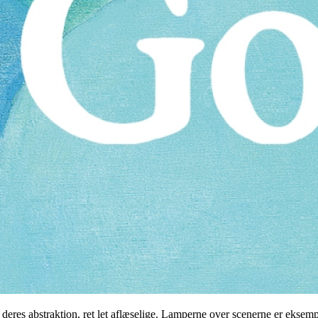
ods deres abstraktion, ret let aflæselige. Lamperne over scenerne er eks