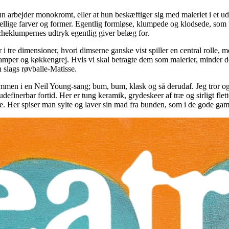
un arbejder monokromt, eller at hun beskæftiger sig med maleriet i et ud
kellige farver og former. Egentlig formløse, klumpede og klodsede, som p
heklumpernes udtryk egentlig giver belæg for.
i tre dimensioner, hvori dimserne ganske vist spiller en central rolle, m
amper og køkkengrej. Hvis vi skal betragte dem som malerier, minder de 
n slags røvballe-Matisse.
ommen i en Neil Young-sang; bum, bum, klask og så derudaf. Jeg tror og
udefinerbar fortid. Her er tung keramik, grydeskeer af træ og sirligt fl
e. Her spiser man sylte og laver sin mad fra bunden, som i de gode gaml