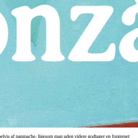
empelvis af papmache, ligesom man uden videre godtager en forgrenet