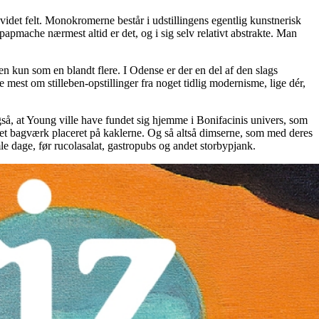
videt felt. Monokromerne består i udstillingens egentlig kunstnerisk
apmache nærmest altid er det, og i sig selv relativt abstrakte. Man
en kun som en blandt flere. I Odense er der en del af den slags
mest om stilleben-opstillinger fra noget tidlig modernisme, lige dér,
så, at Young ville have fundet sig hjemme i Bonifacinis univers, som
ettet bagværk placeret på kaklerne. Og så altså dimserne, som med deres
e dage, før rucolasalat, gastropubs og andet storbypjank.