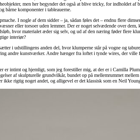
eobjekter, men her begynder det også at blive tricky, for indholdet af b
 og bårne komponenter i tableauerne.
mache. I nogle af dem sidder – ja, sådan føles det – endnu flere dimser,
æsner eller torsoer uden lemmer. Der er noget selvædende over dem, k
dsløb, hvor materialet æder sig selv, og ud af den næring føder flere k
ige interiør?
tter i udstillingens anden del, hvor klumperne står på vogne og tabure
ng andre kunstværker. Andre hænger fra loftet i tynde wires, der ville f
r intimt og hjemligt, som jeg forestiller mig, at der er i Camilla Plum
øgelser af skulpturelle grundvilkår, bundet op på mellemrummet mellem 
 ikke rigtig noget andet, og alligevel er det klassisk som en Neil You