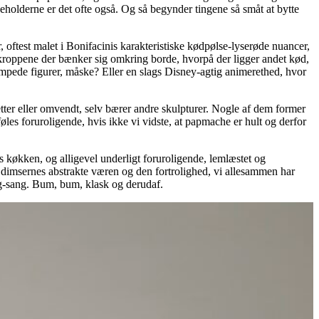
eholderne er det ofte også. Og så begynder tingene så småt at bytte
 oftest malet i Bonifacinis karakteristiske kødpølse-lyserøde nuancer,
roppene der bænker sig omkring borde, hvorpå der ligger andet kød,
lumpede figurer, måske? Eller en slags Disney-agtig animerethed, hvor
tter eller omvendt, selv bærer andre skulpturer. Nogle af dem former
øles foruroligende, hvis ikke vi vidste, at papmache er hult og derfor
s køkken, og alligevel underligt foruroligende, lemlæstet og
dimsernes abstrakte væren og den fortrolighed, vi allesammen har
ng-sang. Bum, bum, klask og derudaf.