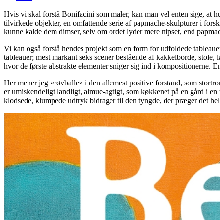
Hvis vi skal forstå Bonifacini som maler, kan man vel enten sige, at h
tilvirkede objekter, en omfattende serie af papmache-skulpturer i fors
kunne kalde dem dimser, selv om ordet lyder mere nipset, end papmac
Vi kan også forstå hendes projekt som en form for udfoldede tableauer 
tableauer; mest markant seks scener bestående af kakkelborde, stole, l
hvor de første abstrakte elementer sniger sig ind i kompositionerne. E
Her mener jeg «røvballe» i den allemest positive forstand, som stortr
er umiskendeligt landligt, almue-agtigt, som køkkenet på en gård i en 
klodsede, klumpede udtryk bidrager til den tyngde, der præger det hel