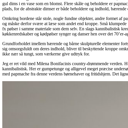
gul dims i en vase som en blomst. Flere skåle og beholdere er papmach
plads, for de abstrakte dimser er både beholdere og indhold, bærende
Omkring bordene står stole, nogle fundne objekter, andre formet af pap
og måske derfor svære at læse som andet end kroppe. Små klumpede v
fx pølser i samme materiale som dem selv. En slags kannibalistisk kre
køkkenredskaber og kødpølser synger og danser hen over det 70’er-agt
Grundforholdet imellem bærende og bårne skulpturelle elementer fortsæ
sig omsorgsfuldt om deres indhold, bliver til beskyttende kroppe omkri
ikke nær så tungt, som værkerne give udtryk for.
Jeg er ret vild med Milena Bonifacinis country-drømmende verden. Her e
kannibalistisk. Her er gumpetunge og alligevel meget præcise unders
med papmache fra denne verdens børnehaver og fritidshjem. Det ligner