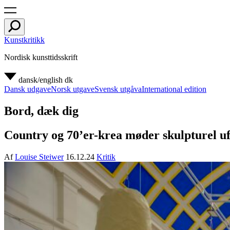
Kunstkritikk
Nordisk kunsttidsskrift
dansk/english
dk
Dansk udgave
Norsk utgave
Svensk utgåva
International edition
Bord, dæk dig
Country og 70’er-krea møder skulpturel u
Af
Louise Steiwer
16.12.24
Kritik