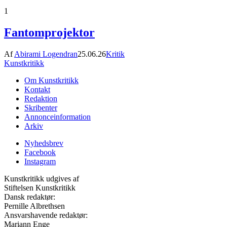
1
Fantomprojektor
Af
Abirami Logendran
25.06.26
Kritik
Kunstkritikk
Om Kunstkritikk
Kontakt
Redaktion
Skribenter
Annonceinformation
Arkiv
Nyhedsbrev
Facebook
Instagram
Kunstkritikk udgives af
Stiftelsen Kunstkritikk
Dansk redaktør:
Pernille Albrethsen
Ansvarshavende redaktør:
Mariann Enge