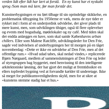
verden lidt efter lidt har lært at forstå. En ny kunst har et nyskabt
sprog /Som man må lære, før man forstår det.
Kunstnerbygningen er nu ført tilbage til sin oprindelige skikkelse, en
problematisk tilbygning fra 1950erne er væk, mens de nye tider er
rykket ind i form af en underjordisk udvidelse, der giver plads til
mere kunst, men, som udviklingen tilsiger, også til flere oplevelser
og events med bogudsalg, mødelokaler og ny café. Med tiden skal
der endda anlægges en have, som skal samle Københavns
urban
chillers
. Eller som Malene Ratcliffe, udviklingsleder for Den Frie,
sagde ved indvielsen af underbygningen her til morgen på en tåget
novemberdag: «Dette er ikke en udvidelse af Den Frie, men af det
offentlige rum.» «Hvad udad tabes, skal nedad vindes,» replicerede
Bjørn Nørgaard, medlem af sammenslutningen af Den Frie og leder
af styregruppen bag byggeriet, med henvisning til den intelligente
arkitektoniske løsning, der har gjort det muligt at fremtidssikre en
ellers topfredet bygning ved at forvandle kælder til underetage. Ikke
så meget for publikumsvenlighedens skyld, men for at sikre at
«kunstens stemme stadig har et hus.»