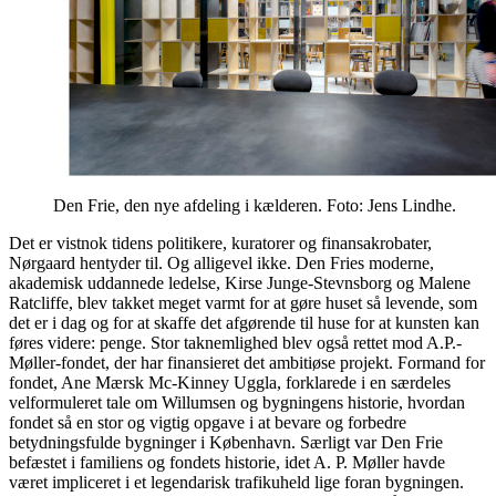
Den Frie, den nye afdeling i kælderen. Foto: Jens Lindhe.
Det er vistnok tidens politikere, kuratorer og finansakrobater,
Nørgaard hentyder til. Og alligevel ikke. Den Fries moderne,
akademisk uddannede ledelse, Kirse Junge-Stevnsborg og Malene
Ratcliffe, blev takket meget varmt for at gøre huset så levende, som
det er i dag og for at skaffe det afgørende til huse for at kunsten kan
føres videre: penge. Stor taknemlighed blev også rettet mod A.P.-
Møller-fondet, der har finansieret det ambitiøse projekt. Formand for
fondet, Ane Mærsk Mc-Kinney Uggla, forklarede i en særdeles
velformuleret tale om Willumsen og bygningens historie, hvordan
fondet så en stor og vigtig opgave i at bevare og forbedre
betydningsfulde bygninger i København. Særligt var Den Frie
befæstet i familiens og fondets historie, idet A. P. Møller havde
været impliceret i et legendarisk trafikuheld lige foran bygningen.