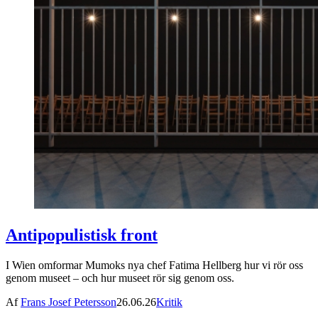
Antipopulistisk front
I Wien omformar Mumoks nya chef Fatima Hellberg hur vi rör oss
genom museet – och hur museet rör sig genom oss.
Af
Frans Josef Petersson
26.06.26
Kritik