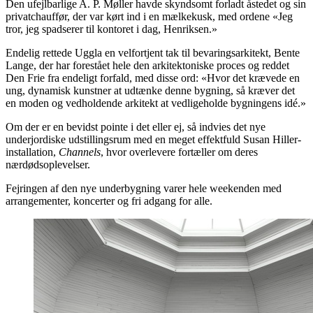
Den ufejlbarlige A. P. Møller havde skyndsomt forladt åstedet og sin
privatchauffør, der var kørt ind i en mælkekusk, med ordene «Jeg
tror, jeg spadserer til kontoret i dag, Henriksen.»
Endelig rettede Uggla en velfortjent tak til bevaringsarkitekt, Bente
Lange, der har forestået hele den arkitektoniske proces og reddet
Den Frie fra endeligt forfald, med disse ord: «Hvor det krævede en
ung, dynamisk kunstner at udtænke denne bygning, så kræver det
en moden og vedholdende arkitekt at vedligeholde bygningens idé.»
Om der er en bevidst pointe i det eller ej, så indvies det nye
underjordiske udstillingsrum med en meget effektfuld Susan Hiller-
installation,
Channels
, hvor overlevere fortæller om deres
nærdødsoplevelser.
Fejringen af den nye underbygning varer hele weekenden med
arrangementer, koncerter og fri adgang for alle.