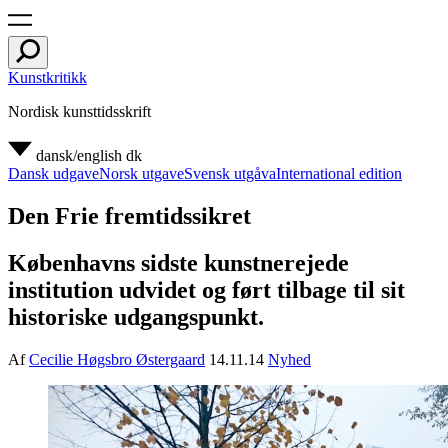
Kunstkritikk
Nordisk kunsttidsskrift
dansk/english
dk
Dansk udgave
Norsk utgave
Svensk utgåva
International edition
Den Frie fremtidssikret
Københavns sidste kunstnerejede
institution udvidet og ført tilbage til sit
historiske udgangspunkt.
Af
Cecilie Høgsbro Østergaard
14.11.14
Nyhed