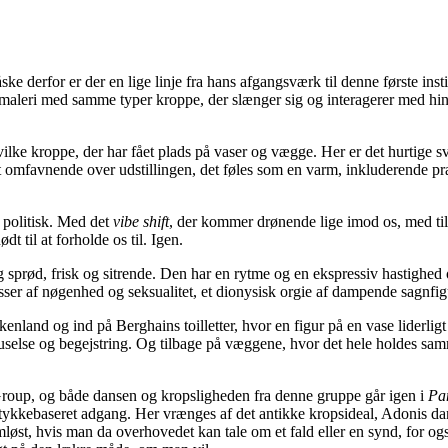
derfor er der en lige linje fra hans afgangsværk til denne første insti
gmaleri med samme typer kroppe, der slænger sig og interagerer med h
vilke kroppe, der har fået plads på vaser og vægge. Her er det hurtige sv
 omfavnende over udstillingen, det føles som en varm, inkluderende prak
r politisk. Med det
vibe shift
, der kommer drønende lige imod os, med til
dt til at forholde os til. Igen.
g sprød, frisk og sitrende. Den har en rytme og en ekspressiv hastighed 
r af nøgenhed og seksualitet, et dionysisk orgie af dampende sagnfigur
nland og ind på Berghains toilletter, hvor en figur på en vase liderligt
selse og begejstring. Og tilbage på væggene, hvor det hele holdes samm
oup, og både dansen og kropsligheden fra denne gruppe går igen i
Pa
ykkebaseret adgang. Her vrænges af det antikke kropsideal, Adonis d
løst, hvis man da overhovedet kan tale om et fald eller en synd, for og