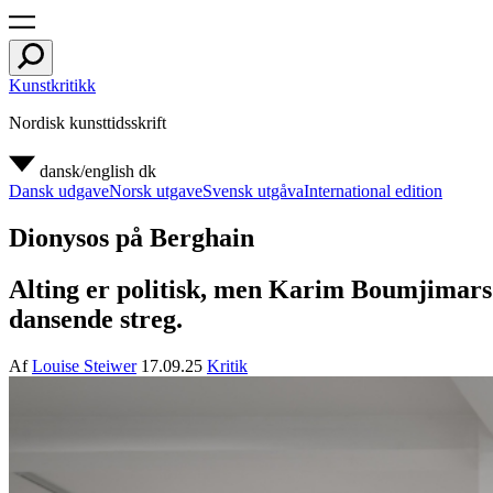
Kunstkritikk
Nordisk kunsttidsskrift
dansk/english
dk
Dansk udgave
Norsk utgave
Svensk utgåva
International edition
Dionysos på Berghain
Alting er politisk, men Karim Boumjimars
dansende streg.
Af
Louise Steiwer
17.09.25
Kritik