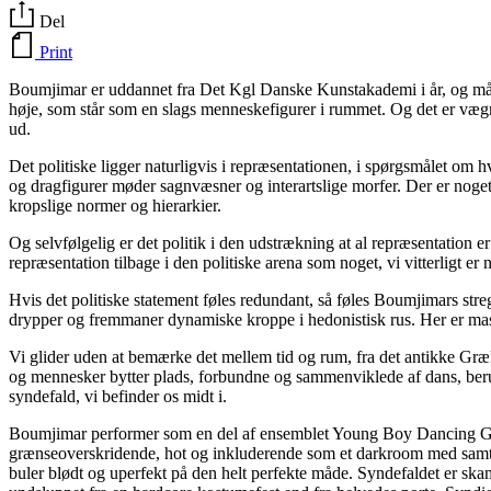
Del
Print
Boumjimar er uddannet fra Det Kgl Danske Kunstakademi i år, og måske 
høje, som står som en slags menneskefigurer i rummet. Og det er væ
ud.
Det politiske ligger naturligvis i repræsentationen, i spørgsmålet om h
og dragfigurer møder sagnvæsner og interartslige morfer. Der er noget
kropslige normer og hierarkier.
Og selvfølgelig er det politik i den udstrækning at al repræsentation e
repræsentation tilbage i den politiske arena som noget, vi vitterligt er nø
Hvis det politiske statement føles redundant, så føles Boumjimars stre
drypper og fremmaner dynamiske kroppe i hedonistisk rus. Her er masse
Vi glider uden at bemærke det mellem tid og rum, fra det antikke Græke
og mennesker bytter plads, forbundne og sammenviklede af dans, beru
syndefald, vi befinder os midt i.
Boumjimar performer som en del af ensemblet Young Boy Dancing Gr
grænseoverskridende, hot og inkluderende som et darkroom med samt
buler blødt og uperfekt på den helt perfekte måde. Syndefaldet er skam