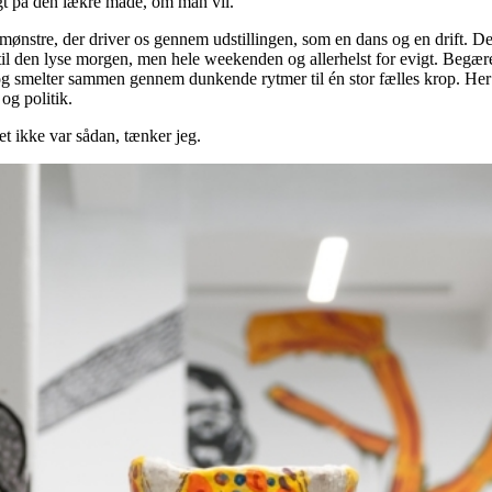
gt på den lækre måde, om man vil.
stre, der driver os gennem udstillingen, som en dans og en drift. Det e
 til den lyse morgen, men hele weekenden og allerhelst for evigt. Begæ
 smelter sammen gennem dunkende rytmer til én stor fælles krop. Her vi
og politik.
det ikke var sådan, tænker jeg.