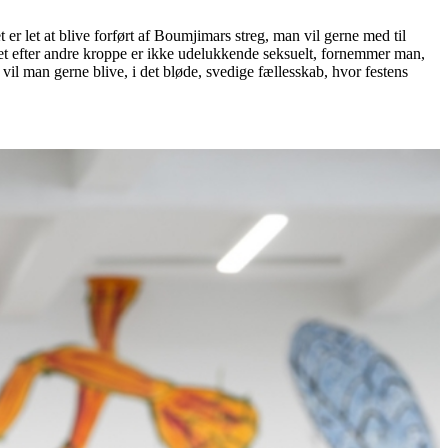
r let at blive forført af Boumjimars streg, man vil gerne med til
ret efter andre kroppe er ikke udelukkende seksuelt, fornemmer man,
l man gerne blive, i det bløde, svedige fællesskab, hvor festens