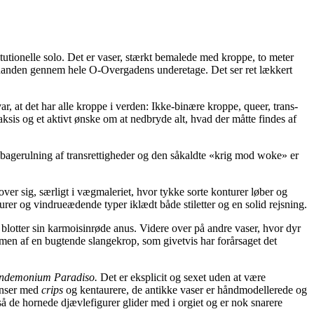
tutionelle solo. Det er vaser, stærkt bemalede med kroppe, to meter
inanden gennem hele O-Overgadens underetage. Det ser ret lækkert
ar, at det har alle kroppe i verden: Ikke-binære kroppe, queer, trans-
sis og et aktivt ønske om at nedbryde alt, hvad der måtte findes af
bagerulning af transrettigheder og den såkaldte «krig mod woke» er
over sig, særligt i vægmaleriet, hvor tykke sorte konturer løber og
er og vindrueædende typer iklædt både stiletter og en solid rejsning.
 blotter sin karmoisinrøde anus. Videre over på andre vaser, hvor dyr
en af en bugtende slangekrop, som givetvis har forårsaget det
ndemonium Paradiso.
Det er eksplicit og sexet uden at være
anser med
crips
og kentaurere, de antikke vaser er håndmodellerede og
så de hornede djævlefigurer glider med i orgiet og er nok snarere