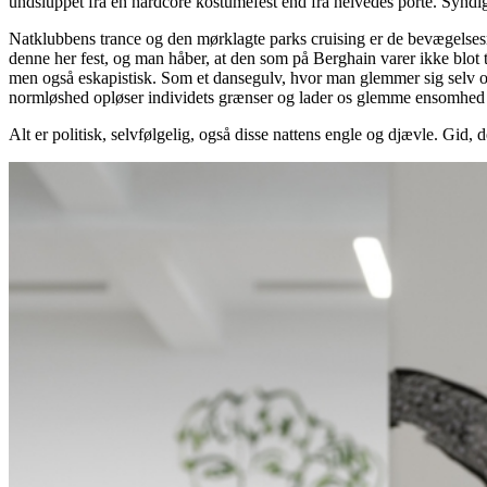
undsluppet fra en hardcore kostumefest end fra helvedes porte. Syndi
Natklubbens trance og den mørklagte parks cruising er de bevægelsesmøn
denne her fest, og man håber, at den som på Berghain varer ikke blot
men også eskapistisk. Som et dansegulv, hvor man glemmer sig selv og
normløshed opløser individets grænser og lader os glemme ensomhed 
Alt er politisk, selvfølgelig, også disse nattens engle og djævle. Gid, 