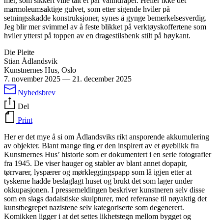
mer, som sikkert ville tålt et par vanndråper. Heller ikke det
marmoleumsaktige gulvet, som etter sigende hviler på
setningsskadde konstruksjoner, synes å gynge bemerkelsesverdig.
Jeg blir mer svimmel av å feste blikket på verktøyskoffertene som
hviler ytterst på toppen av en dragestilsbenk stilt på høykant.
Die Pleite
Stian Ådlandsvik
Kunstnernes Hus, Oslo
7. november 2025
—
21. december 2025
Nyhedsbrev
Del
Print
Her er det mye å si om Ådlandsviks rikt ansporende akkumulering
av objekter. Blant mange ting er den inspirert av et øyeblikk fra
Kunstnernes Hus’ historie som er dokumentert i en serie fotografier
fra 1945. De viser hauger og stabler av blant annet dopapir,
tørrvarer, lyspærer og mørkleggingspapp som lå igjen etter at
tyskerne hadde beslaglagt huset og brukt det som lager under
okkupasjonen. I pressemeldingen beskriver kunstneren selv disse
som en slags dadaistiske skulpturer, med referanse til nøyaktig det
kunstbegrepet nazistene selv kategoriserte som degenerert.
Komikken ligger i at det settes likhetstegn mellom bygget og