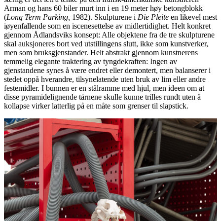
Arman og hans 60 biler murt inn i en 19 meter høy betongblokk
(
Long Term Parking,
1982). Skulpturene i
Die Pleite
en likevel mest
iøyenfallende som en iscenesettelse av midlertidighet. Helt konkret
gjennom Ådlandsviks konsept: Alle objektene fra de tre skulpturene
skal auksjoneres bort ved utstillingens slutt, ikke som kunstverker,
men som bruksgjenstander. Helt abstrakt gjennom kunstnerens
temmelig elegante traktering av tyngdekraften: Ingen av
gjenstandene synes å være endret eller demontert, men balanserer i
stedet oppå hverandre, tilsynelatende uten bruk av lim eller andre
festemidler. I bunnen er en stålramme med hjul, men ideen om at
disse pyramidelignende tårnene skulle kunne trilles rundt uten å
kollapse virker latterlig på en måte som grenser til slapstick.