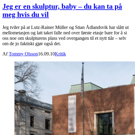
Jeg er en skulptur, baby – du kan ta på
meg hvis du vil
Jeg tviler på at Lutz-Rainer Müller og Stian Ådlandsvik har slått ut
mellometasjen og latt taket falle ned over første etasje bare for å si
oss noe om skulpturens plass ved overgangen til et nytt tiår – selv
om de jo faktiskt gjør også det.
Af
Tommy Olsson
16.09.10
Kritik