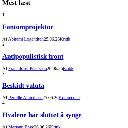
Mest læst
1
Fantomprojektor
Af
Abirami Logendran
25.06.26
Kritik
2
Antipopulistisk front
Af
Frans Josef Petersson
26.06.26
Kritik
3
Beskidt valuta
Af
Pernille Albrethsen
25.06.26
Kommentar
4
Hvalene har sluttet å synge
Af
Mariann Enge
26.06.26
Kritik