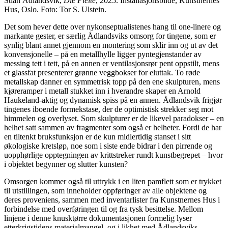
Stian Ådlandsvik,
Die Pleite
, 2025. Installasjonsbilde, Kunstnernes
Hus, Oslo. Foto: Tor S. Ulstein.
Det som hever dette over nykonseptualistenes hang til one-linere og
markante gester, er særlig Ådlandsviks omsorg for tingene, som er
synlig blant annet gjennom en montering som sklir inn og ut av det
konvensjonelle – på en metallhylle ligger pyntegjenstander av
messing tett i tett, på en annen er ventilasjonsrør pent oppstilt, mens
et glassfat presenterer grønne veggbokser for eluttak. To røde
metallskap danner en symmetrisk topp på den ene skulpturen, mens
kjøreramper i metall stukket inn i hverandre skaper en Arnold
Haukeland-aktig og dynamisk spiss på en annen. Ådlandsvik frigjør
tingenes iboende formekstase, der de optimistisk strekker seg mot
himmelen og overlyset. Som skulpturer er de likevel paradokser – en
helhet satt sammen av fragmenter som også er helheter. Fordi de har
en tiltenkt bruksfunksjon er de kun midlertidig stanset i sitt
økologiske kretsløp, noe som i siste ende bidrar i den pirrende og
uopphørlige opptegningen av krittstreker rundt kunstbegrepet – hvor
i objektet begynner og slutter kunsten?
Omsorgen kommer også til uttrykk i en liten pamflett som er trykket
til utstillingen, som inneholder oppføringer av alle objektene og
deres proveniens, sammen med inventarlister fra Kunstnernes Hus i
forbindelse med overføringen til og fra tysk besittelse. Mellom
linjene i denne knusktørre dokumentasjonen formelig lyser
etterkrigstidens materialmangel, og i likhet med Ådlandsviks