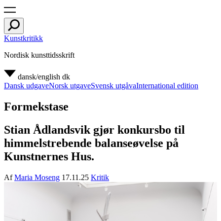
Kunstkritikk
Nordisk kunsttidsskrift
dansk/english
dk
Dansk udgave
Norsk utgave
Svensk utgåva
International edition
Formekstase
Stian Ådlandsvik gjør konkursbo til
himmelstrebende balanseøvelse på
Kunstnernes Hus.
Af
Maria Moseng
17.11.25
Kritik