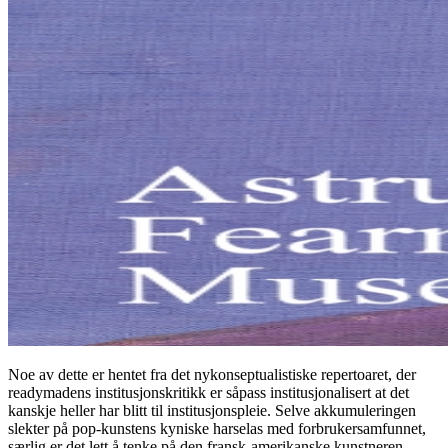
Noe av dette er hentet fra det nykonseptualistiske repertoaret, der
readymadens institusjonskritikk er såpass institusjonalisert at det
kanskje heller har blitt til institusjonspleie. Selve akkumuleringen
slekter på pop-kunstens kyniske harselas med forbrukersamfunnet,
særlig er det lett å tenke på den fransk-amerikanske kunstneren