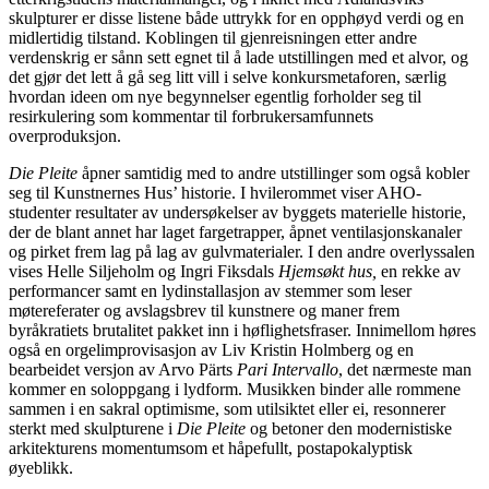
skulpturer er disse listene både uttrykk for en opphøyd verdi og en
midlertidig tilstand. Koblingen til gjenreisningen etter andre
verdenskrig er sånn sett egnet til å lade utstillingen med et alvor, og
det gjør det lett å gå seg litt vill i selve konkursmetaforen, særlig
hvordan ideen om nye begynnelser egentlig forholder seg til
resirkulering som kommentar til forbrukersamfunnets
overproduksjon.
Die Pleite
åpner samtidig med to andre utstillinger som også kobler
seg til Kunstnernes Hus’ historie. I hvilerommet viser AHO-
studenter resultater av undersøkelser av byggets materielle historie,
der de blant annet har laget fargetrapper, åpnet ventilasjonskanaler
og pirket frem lag på lag av gulvmaterialer. I den andre overlyssalen
vises Helle Siljeholm og Ingri Fiksdals
Hjemsøkt hus,
en rekke av
performancer samt en lydinstallasjon av stemmer som leser
møtereferater og avslagsbrev til kunstnere og maner frem
byråkratiets brutalitet pakket inn i høflighetsfraser. Innimellom høres
også en orgelimprovisasjon av Liv Kristin Holmberg og en
bearbeidet versjon av Arvo Pärts
Pari Intervallo
, det nærmeste man
kommer en soloppgang i lydform. Musikken binder alle rommene
sammen i en sakral optimisme, som utilsiktet eller ei, resonnerer
sterkt med skulpturene i
Die Pleite
og betoner den modernistiske
arkitekturens momentumsom et håpefullt, postapokalyptisk
øyeblikk.