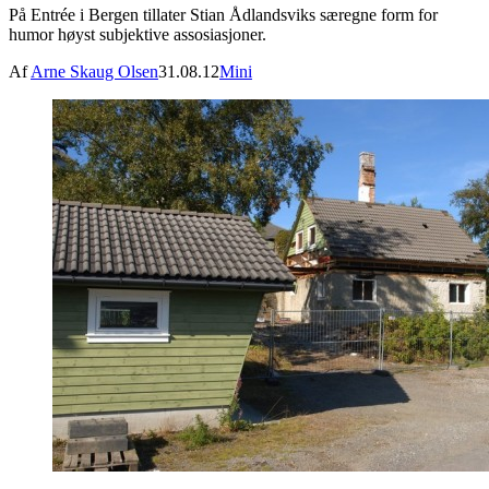
På Entrée i Bergen tillater Stian Ådlandsviks særegne form for
humor høyst subjektive assosiasjoner.
Af
Arne Skaug Olsen
31.08.12
Mini