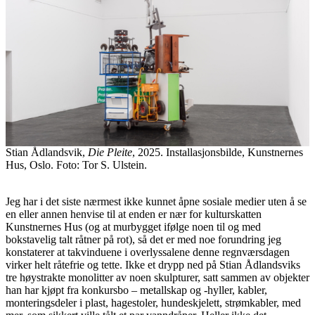
Stian Ådlandsvik,
Die Pleite
, 2025. Installasjonsbilde, Kunstnernes
Hus, Oslo. Foto: Tor S. Ulstein.
Jeg har i det siste nærmest ikke kunnet åpne sosiale medier uten å se
en eller annen henvise til at enden er nær for kulturskatten
Kunstnernes Hus (og at murbygget ifølge noen til og med
bokstavelig talt råtner på rot), så det er med noe forundring jeg
konstaterer at takvinduene i overlyssalene denne regnværsdagen
virker helt råtefrie og tette. Ikke et drypp ned på Stian Ådlandsviks
tre høystrakte monolitter av noen skulpturer, satt sammen av objekter
han har kjøpt fra konkursbo – metallskap og -hyller, kabler,
monteringsdeler i plast, hagestoler, hundeskjelett, strømkabler, med