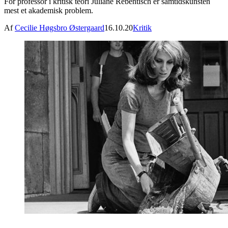
For professor i kritisk teori Juliane Rebentisch er samtidskunsten
mest et akademisk problem.
Af
Cecilie Høgsbro Østergaard
16.10.20
Kritik