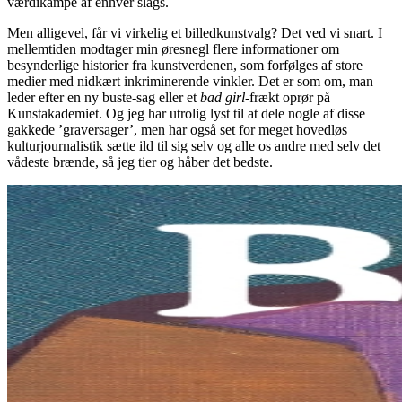
værdikampe af enhver slags.
Men alligevel, får vi virkelig et billedkunstvalg? Det ved vi snart. I
mellemtiden modtager min øresnegl flere informationer om
besynderlige historier fra kunstverdenen, som forfølges af store
medier med nidkært inkriminerende vinkler. Det er som om, man
leder efter en ny buste-sag eller et
bad girl
-frækt oprør på
Kunstakademiet. Og jeg har utrolig lyst til at dele nogle af disse
gakkede ’graversager’, men har også set for meget hovedløs
kulturjournalistik sætte ild til sig selv og alle os andre med selv det
vådeste brænde, så jeg tier og håber det bedste.