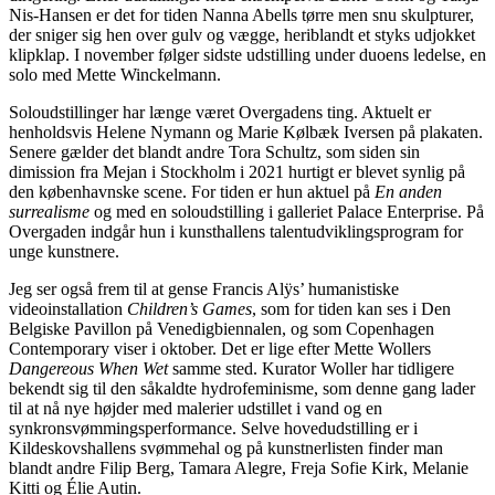
Nis-Hansen er det for tiden Nanna Abells tørre men snu skulpturer,
der sniger sig hen over gulv og vægge, heriblandt et styks udjokket
klipklap. I november følger sidste udstilling under duoens ledelse, en
solo med Mette Winckelmann.
Soloudstillinger har længe været Overgadens ting. Aktuelt er
henholdsvis Helene Nymann og Marie Kølbæk Iversen på plakaten.
Senere gælder det blandt andre Tora Schultz, som siden sin
dimission fra Mejan i Stockholm i 2021 hurtigt er blevet synlig på
den københavnske scene. For tiden er hun aktuel på
En anden
surrealisme
og med en soloudstilling i galleriet Palace Enterprise. På
Overgaden indgår hun i kunsthallens talentudviklingsprogram for
unge kunstnere.
Jeg ser også frem til at gense Francis Alÿs’ humanistiske
videoinstallation
Children’s Games
, som for tiden kan ses i Den
Belgiske Pavillon på Venedigbiennalen, og som Copenhagen
Contemporary viser i oktober. Det er lige efter Mette Wollers
Dangereous When Wet
samme sted. Kurator Woller har tidligere
bekendt sig til den såkaldte hydrofeminisme, som denne gang lader
til at nå nye højder med malerier udstillet i vand og en
synkronsvømmingsperformance. Selve hovedudstilling er i
Kildeskovshallens svømmehal og på kunstnerlisten finder man
blandt andre Filip Berg, Tamara Alegre, Freja Sofie Kirk, Melanie
Kitti og Élie Autin.