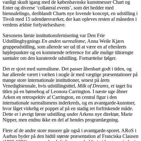
vanligt skudt igang med de københavnske kunstmesser Chart og
Enter og diverse ‘collateral events’, som det hedder med
biennalelingo, deriblandt Charts nye lovende koncept, en udstilling i
Tivoli med 15 udendørsværker, der kan opleves resten af måneden i
verdens ældste forlystelseshave.
Sæsonens første institutionsfernisering var Den Frie
Udstillingbygnings
En anden surrealisme
, Anna Weile Kjærs
gruppeudstilling, som allerede ser ud til at være en af efterårets
højdepunkter og en kommende reference for alle mulige tiltrængte
samtaler om den kuraterede udstilling. Fortsættelse følger.
Det er sjovt med surrealisme. Det passer åbenbart godt i tiden, og
har allerede været i vælten i nogle år med vægtige præsentationer på
mange store internationale institutioner, senest på årets
Venedigbiennale, hvis udstillingstitel,
Milk of Dreams,
er taget fra
titlen på en børnebog af Leonora Carrington. I næste uge åbner
Arken en retrospektiv af Carrington, en central figur i den
internationale surrealismens inderkreds, og en avantgarde-kunstner,
hvor låget virkelig er poppet af på en stadig ret forfriskende måde.
Dette er i øvrigt første udstilling under Arkens nye direktør, Marie
Nipper, men endnu ikke en del af hendes programlægning.
Flere af de andre store museer går også i avantgarde-sporet. ARoS i
Aarhus byder på den hidtil største præsentation af Franciska Clausen