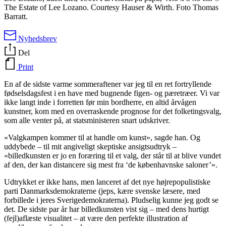
The Estate of Lee Lozano. Courtesy Hauser & Wirth. Foto Thomas
Barratt.
Nyhedsbrev
Del
Print
En af de sidste varme sommeraftener var jeg til en ret fortryllende
fødselsdagsfest i en have med bugnende figen- og pæretræer. Vi var
ikke langt inde i forretten før min bordherre, en altid årvågen
kunstner, kom med en overraskende prognose for det folketingsvalg,
som alle venter på, at statsministeren snart udskriver.
«Valgkampen kommer til at handle om kunst», sagde han. Og
uddybede – til mit angiveligt skeptiske ansigtsudtryk –
«billedkunsten er jo en foræring til et valg, der står til at blive vundet
af den, der kan distancere sig mest fra ‘de københavnske saloner’».
Udtrykket er ikke hans, men lanceret af det nye højrepopulistiske
parti Danmarksdemokraterne (jeps, kære svenske læsere, med
forbillede i jeres Sverigedemokraterna). Pludselig kunne jeg godt se
det. De sidste par år har billedkunsten vist sig – med dens hurtigt
(fejl)aflæste visualitet – at være den perfekte illustration af