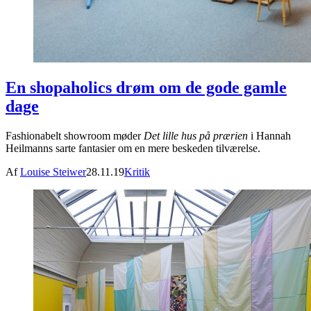
En shopaholics drøm om de gode gamle
dage
Fashionabelt showroom møder
Det lille hus på prærien
i Hannah
Heilmanns sarte fantasier om en mere beskeden tilværelse.
Af
Louise Steiwer
28.11.19
Kritik