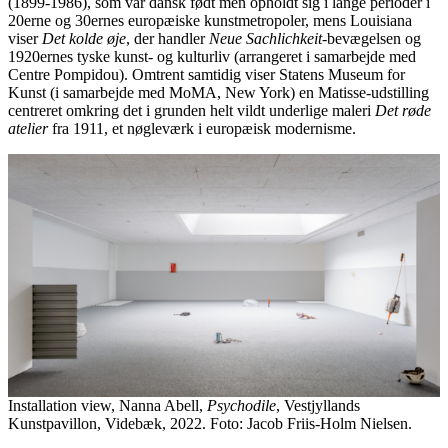
(1899-1986), som var dansk født men opholdt sig i lange perioder i
20erne og 30ernes europæiske kunstmetropoler, mens Louisiana
viser
Det kolde øje
, der handler
Neue Sachlichkeit
-bevægelsen og
1920ernes tyske kunst- og kulturliv (arrangeret i samarbejde med
Centre Pompidou). Omtrent samtidig viser Statens Museum for
Kunst (i samarbejde med MoMA, New York) en Matisse-udstilling
centreret omkring det i grunden helt vildt underlige maleri
Det røde
atelier
fra 1911, et nøgleværk i europæisk modernisme.
Installation view, Nanna Abell,
Psychodile
, Vestjyllands
Kunstpavillon, Videbæk, 2022. Foto: Jacob Friis-Holm Nielsen.