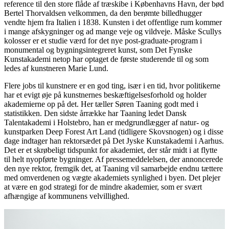
reference til den store flåde af træskibe i Københavns Havn, der bød
Bertel Thorvaldsen velkommen, da den berømte billedhugger
vendte hjem fra Italien i 1838. Kunsten i det offentlige rum kommer
i mange afskygninger og ad mange veje og vildveje. Måske Scullys
kolosser er et studie værd for det nye post-graduate-program i
monumental og bygningsintegreret kunst, som Det Fynske
Kunstakademi netop har optaget de første studerende til og som
ledes af kunstneren Marie Lund.
Flere jobs til kunstnere er en god ting, især i en tid, hvor politikerne
har et evigt øje på kunstnernes beskæftigelsesforhold og holder
akademierne op på det. Her tæller Søren Taaning godt med i
statistikken. Den sidste årrække har Taaning ledet Dansk
Talentakademi i Holstebro, han er medgrundlægger af natur- og
kunstparken Deep Forest Art Land (tidligere Skovsnogen) og i disse
dage indtager han rektorsædet på Det Jyske Kunstakademi i Aarhus.
Det er et skrøbeligt tidspunkt for akademiet, der står midt i at flytte
til helt nyopførte bygninger. Af pressemeddelelsen, der annoncerede
den nye rektor, fremgik det, at Taaning vil samarbejde endnu tættere
med omverdenen og vægte akademiets synlighed i byen. Det plejer
at være en god strategi for de mindre akademier, som er svært
afhængige af kommunens velvillighed.