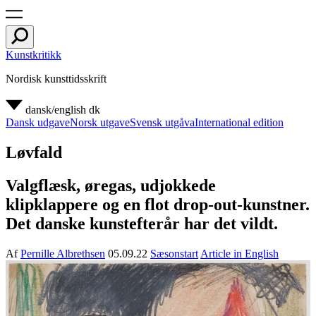
Kunstkritikk
Nordisk kunsttidsskrift
dansk/english
dk
Dansk udgave
Norsk utgave
Svensk utgåva
International edition
Løvfald
Valgflæsk, øregas, udjokkede
klipklappere og en flot drop-out-kunstner.
Det danske kunstefterår har det vildt.
Af
Pernille Albrethsen
05.09.22
Sæsonstart
Article in English