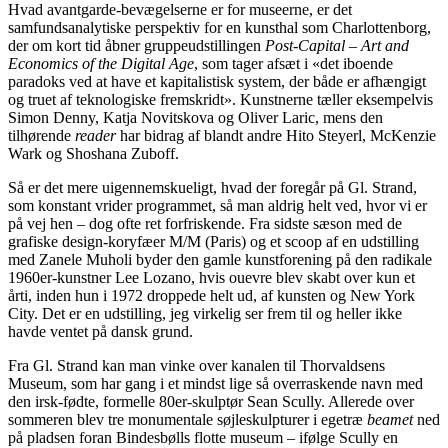
Hvad avantgarde-bevægelserne er for museerne, er det
samfundsanalytiske perspektiv for en kunsthal som Charlottenborg,
der om kort tid åbner gruppeudstillingen
Post-Capital – Art and
Economics of the Digital Age
, som tager afsæt i «det iboende
paradoks ved at have et kapitalistisk system, der både er afhængigt
og truet af teknologiske fremskridt». Kunstnerne tæller eksempelvis
Simon Denny, Katja Novitskova og Oliver Laric, mens den
tilhørende
reader
har bidrag af blandt andre Hito Steyerl, McKenzie
Wark og Shoshana Zuboff.
Så er det mere uigennemskueligt, hvad der foregår på Gl. Strand,
som konstant vrider programmet, så man aldrig helt ved, hvor vi er
på vej hen – dog ofte ret forfriskende. Fra sidste sæson med de
grafiske design-koryfæer M/M (Paris) og et scoop af en udstilling
med Zanele Muholi byder den gamle kunstforening på den radikale
1960er-kunstner Lee Lozano, hvis ouevre blev skabt over kun et
årti, inden hun i 1972 droppede helt ud, af kunsten og New York
City. Det er en udstilling, jeg virkelig ser frem til og heller ikke
havde ventet på dansk grund.
Fra Gl. Strand kan man vinke over kanalen til Thorvaldsens
Museum, som har gang i et mindst lige så overraskende navn med
den irsk-fødte, formelle 80er-skulptør Sean Scully. Allerede over
sommeren blev tre monumentale søjleskulpturer i egetræ
beamet
ned
på pladsen foran Bindesbølls flotte museum – ifølge Scully en