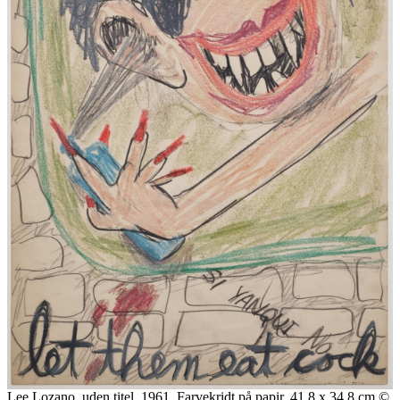
Lee Lozano, uden titel, 1961. Farvekridt på papir, 41.8 x 34.8 cm ©