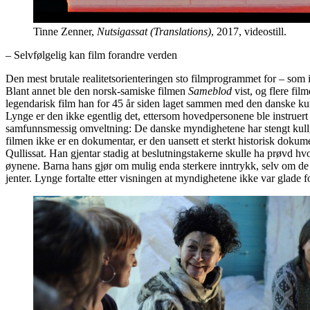
Tinne Zenner,
Nutsigassat (Translations)
, 2017, videostill.
– Selvfølgelig kan film forandre verden
Den mest brutale realitetsorienteringen sto filmprogrammet for – som i 
Blant annet ble den norsk-samiske filmen
Sameblod
vist, og flere fil
legendarisk film han for 45 år siden laget sammen med den danske k
Lynge er den ikke egentlig det, ettersom hovedpersonene ble instruert t
samfunnsmessig omveltning: De danske myndighetene har stengt kullgru
filmen ikke er en dokumentar, er den uansett et sterkt historisk doku
Qullissat. Han gjentar stadig at beslutningstakerne skulle ha prøvd h
øynene. Barna hans gjør om mulig enda sterkere inntrykk, selv om de i l
jenter. Lynge fortalte etter visningen at myndighetene ikke var glade 