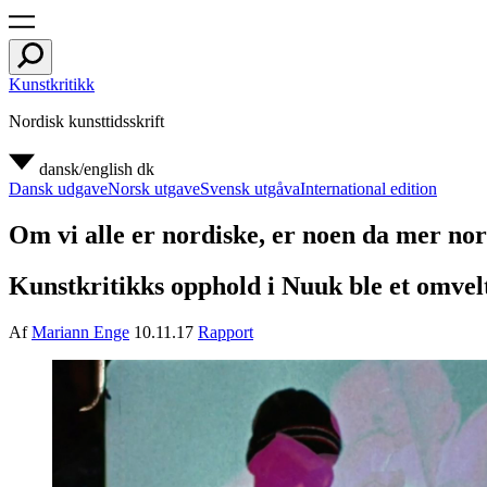
Kunstkritikk
Nordisk kunsttidsskrift
dansk/english
dk
Dansk udgave
Norsk utgave
Svensk utgåva
International edition
Om vi alle er nordiske, er noen da mer no
Kunstkritikks opphold i Nuuk ble et omvelt
Af
Mariann Enge
10.11.17
Rapport