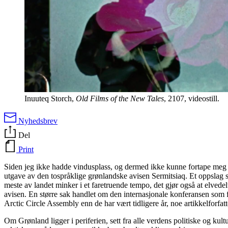
Inuuteq Storch,
Old Films of the New Tales
, 2107, videostill.
Nyhedsbrev
Del
Print
Siden jeg ikke hadde vindusplass, og dermed ikke kunne fortape meg i ut
utgave av den tospråklige grønlandske avisen Sermitsiaq. Et oppslag 
meste av landet minker i et faretruende tempo, det gjør også at elved
avisen. En større sak handlet om den internasjonale konferansen som 
Arctic Circle Assembly enn de har vært tidligere år, noe artikkelforfa
Om Grønland ligger i periferien, sett fra alle verdens politiske og kult