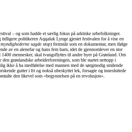
Festival – og som hadde et særlig fokus på arktiske urbefolkninger.
 tidligere politikeren Aqqaluk Lynge gjestet festivalen for å vise en
myndighederne sagde stop
) fremstår som en dokumentar, men ifølge
tående av en alenefar og hans fem barn, idet de gjennomlever en stor
t 1400 mennesker, skal tvangsflyttes til andre byer på Grønland. Om
e den grønlandske arbeiderforeningen, som ble startet nettopp i
r umulig ikke å ha medfølelse med mannen med de sørgmodig smilende
rskende gutter i fri og nokså ubeskyttet lek, forsagte og innesluttede
n omtalte den likevel som «begynnelsen på en revolusjon».