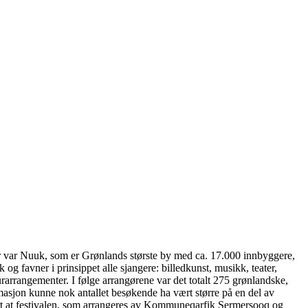
ober var Nuuk, som er Grønlands største by med ca. 17.000 innbyggere,
g favner i prinsippet alle sjangere: billedkunst, musikk, teater,
urarrangementer. I følge arrangørene var det totalt 275 grønlandske,
asjon kunne nok antallet besøkende ha vært større på en del av
art at festivalen, som arrangeres av Kommuneqarfik Sermersooq og