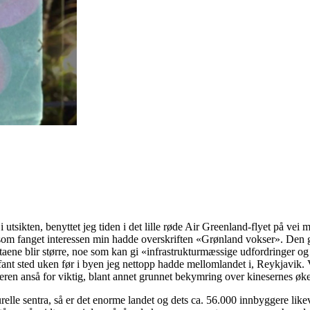
sikten, benyttet jeg tiden i det lille røde Air Greenland-flyet på vei mo
som fanget interessen min hadde overskriften «Grønland vokser». Den g
eltaene blir større, noe som kan gi «infrastrukturmæssige udfordringer 
fant sted uken før i byen jeg nettopp hadde mellomlandet i, Reykjavik.
tteren anså for viktig, blant annet grunnet bekymring over kinesernes øk
urelle sentra, så er det enorme landet og dets ca. 56.000 innbyggere likev