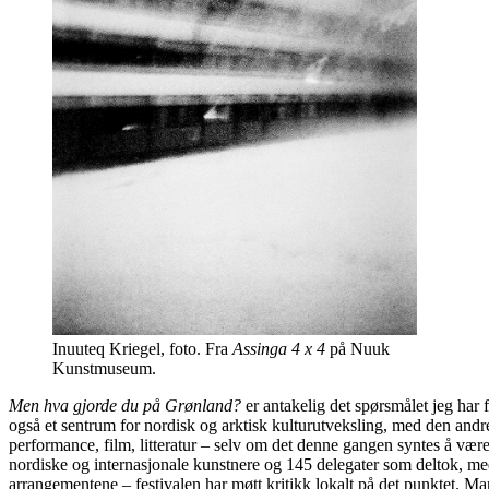
Inuuteq Kriegel, foto. Fra
Assinga 4 x 4
på Nuuk
Kunstmuseum.
Men hva gjorde du på Grønland?
er antakelig det spørsmålet jeg har 
også et sentrum for nordisk og arktisk kulturutveksling, med den andre
performance, film, litteratur – selv om det denne gangen syntes å være
nordiske og internasjonale kunstnere og 145 delegater som deltok, m
arrangementene – festivalen har møtt kritikk lokalt på det punktet. M