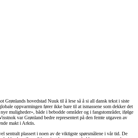
t Grønlands hovedstad Nuuk til å lese så å si all dansk tekst i siste
lobale oppvarmingen fører ikke bare til at ismassene som dekker det
og nye muligheder», både i bebodde områder og i fangstområder, ifølge
 Visstnok var Grønland bedre representert på den femte utgaven av
ende makt i Arktis.
el sentralt plassert i noen av de viktigste spørsmålene i vår tid. De