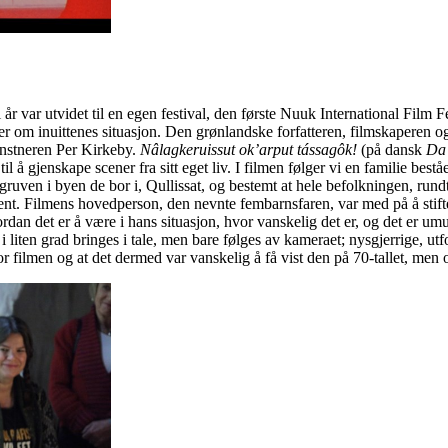
år var utvidet til en egen festival, den første Nuuk International Film 
mer om inuittenes situasjon. Den grønlandske forfatteren, filmskaperen og
unstneren Per Kirkeby.
Nâlagkeruissut ok’arput tássagôk!
(på dansk
Da 
il å gjenskape scener fra sitt eget liv. I filmen følger vi en familie bes
ven i byen de bor i, Qullissat, og bestemt at hele befolkningen, rund
ment. Filmens hovedperson, den nevnte fembarnsfaren, var med på å stift
vordan det er å være i hans situasjon, hvor vanskelig det er, og det e
iten grad bringes i tale, men bare følges av kameraet; nysgjerrige, utfo
for filmen og at det dermed var vanskelig å få vist den på 70-tallet, me