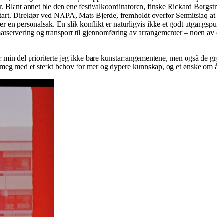
 Blant annet ble den ene festivalkoordinatoren, finske Rickard Borgstr
start. Direktør ved NAPA, Mats Bjerde, fremholdt overfor Sermitsiaq at 
r en personalsak. En slik konflikt er naturligvis ikke et godt utgangspunk
matservering og transport til gjennomføring av arrangementer – noen av 
For min del prioriterte jeg ikke bare kunstarrangementene, men også de
att meg med et sterkt behov for mer og dypere kunnskap, og et ønske om 