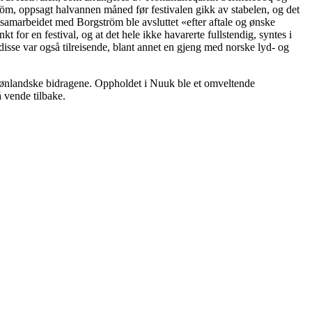
öm, oppsagt halvannen måned før festivalen gikk av stabelen, og det
samarbeidet med Borgström ble avsluttet «efter aftale og ønske
t for en festival, og at det hele ikke havarerte fullstendig, syntes i
disse var også tilreisende, blant annet en gjeng med norske lyd- og
 grønlandske bidragene. Oppholdet i Nuuk ble et omveltende
å vende tilbake.