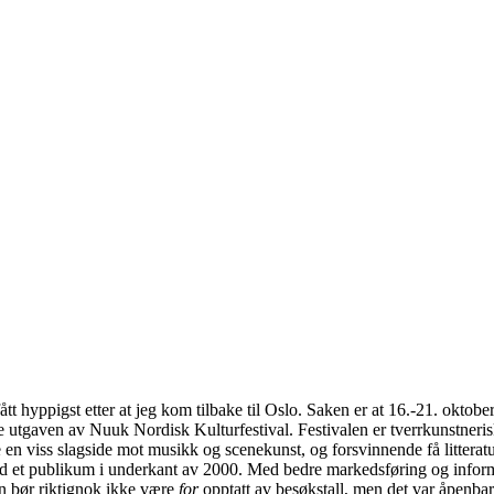
fått hyppigst etter at jeg kom tilbake til Oslo. Saken er at 16.-21. okt
 utgaven av Nuuk Nordisk Kulturfestival. Festivalen er tverrkunstnerisk o
 en viss slagside mot musikk og scenekunst, og forsvinnende få litterat
ed et publikum i underkant av 2000. Med bedre markedsføring og inform
an bør riktignok ikke være
for
opptatt av besøkstall, men det var åpenb