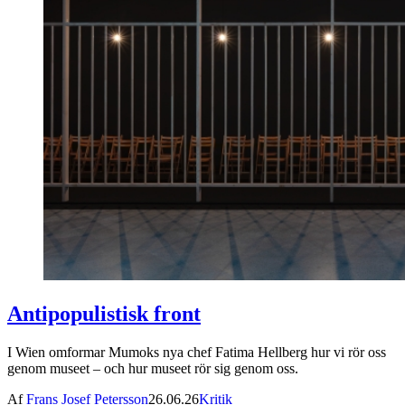
Antipopulistisk front
I Wien omformar Mumoks nya chef Fatima Hellberg hur vi rör oss
genom museet – och hur museet rör sig genom oss.
Af
Frans Josef Petersson
26.06.26
Kritik