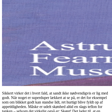
Sikkert virker det i hvert fald, at sandt ikke nødvendigvis er lig med
godt. Når noget er superduper lækkert at se på, er det for eksempel
som om blikket godt kan standse lidt, ret hurtigt blive fyldt op af
appetitligheden. Måske er udelt skønhed altid en slags teflon for
tanken – selvom det virkelig også er: Skønt! Det lader til, at en