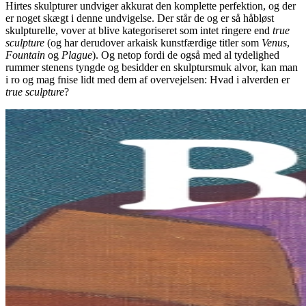
Hirtes skulpturer undviger akkurat den komplette perfektion, og der
er noget skægt i denne undvigelse. Der står de og er så håbløst
skulpturelle, vover at blive kategoriseret som intet ringere end
true
sculpture
(og har derudover arkaisk kunstfærdige titler som
Venus
,
Fountain
og
Plague
). Og netop fordi de også med al tydelighed
rummer stenens tyngde og besidder en skulptursmuk alvor, kan man
i ro og mag fnise lidt med dem af overvejelsen: Hvad i alverden er
true sculpture
?