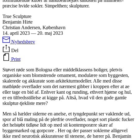
formfuldendte kuber af håndbearbejdet sandsten på milimeter-
præcise hvide sokler. Simpelthen; skulpturer.
True Sculpture
Benjamin Hirte
Christian Andersen, København
14. april 2023
—
20. maj 2023
Nyhedsbrev
Del
Print
Støvet røde som Bologna eller middelklassens boliger, pletvis
organiske som blomstrende ornament, modulære som byggesten,
skalerede og akkurate som arkitekturmodeller. Alle med disse
matbløde overflader som det nærmest gibber i kroppen efter at ae
eller tage en bid af. Enhver kant og runding, ethvert hjørne og hul,
er en tilfredsstillelse at kigge på. Altså, hvad vil den gode gamle
skulptur-tjekliste mere?
Men så hælder siderne en anelse, et tyngdepunkt ser vaklende ud,
spor af blå maling på de pletfrie overflader, noget sort plastic fucker
det helstøbt tidløse lidt op med sit kontemporære skær af
byggemarked og gorpcore . Her og der passer soklerne alligevel
ikke med neurotisk akkuratesse til stenene, de bærer på. Benjamin