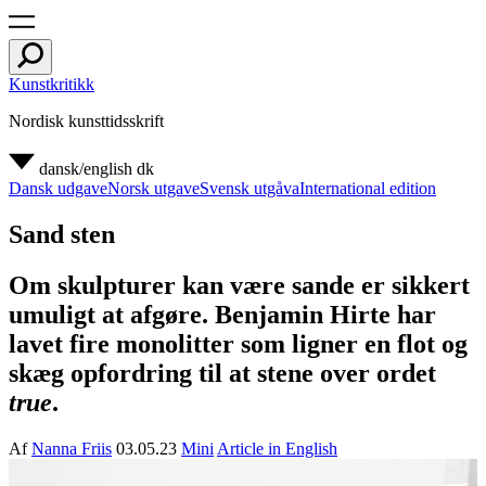
Kunstkritikk
Nordisk kunsttidsskrift
dansk/english
dk
Dansk udgave
Norsk utgave
Svensk utgåva
International edition
Sand sten
Om skulpturer kan være sande er sikkert
umuligt at afgøre. Benjamin Hirte har
lavet fire monolitter som ligner en flot og
skæg opfordring til at stene over ordet
true
.
Af
Nanna Friis
03.05.23
Mini
Article in English