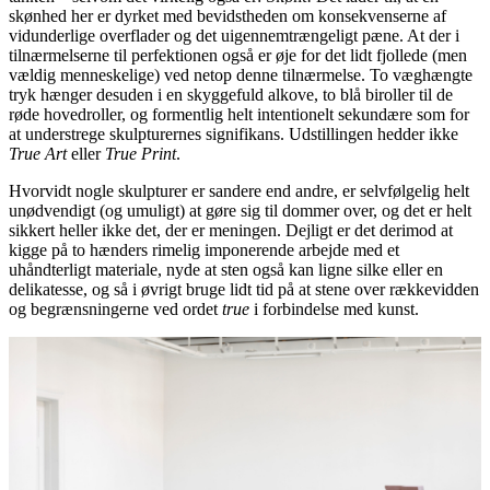
skønhed her er dyrket med bevidstheden om konsekvenserne af
vidunderlige overflader og det uigennemtrængeligt pæne. At der i
tilnærmelserne til perfektionen også er øje for det lidt fjollede (men
vældig menneskelige) ved netop denne tilnærmelse. To væghængte
tryk hænger desuden i en skyggefuld alkove, to blå biroller til de
røde hovedroller, og formentlig helt intentionelt sekundære som for
at understrege skulpturernes signifikans. Udstillingen hedder ikke
True Art
eller
True Print
.
Hvorvidt nogle skulpturer er sandere end andre, er selvfølgelig helt
unødvendigt (og umuligt) at gøre sig til dommer over, og det er helt
sikkert heller ikke det, der er meningen. Dejligt er det derimod at
kigge på to hænders rimelig imponerende arbejde med et
uhåndterligt materiale, nyde at sten også kan ligne silke eller en
delikatesse, og så i øvrigt bruge lidt tid på at stene over rækkevidden
og begrænsningerne ved ordet
true
i forbindelse med kunst.