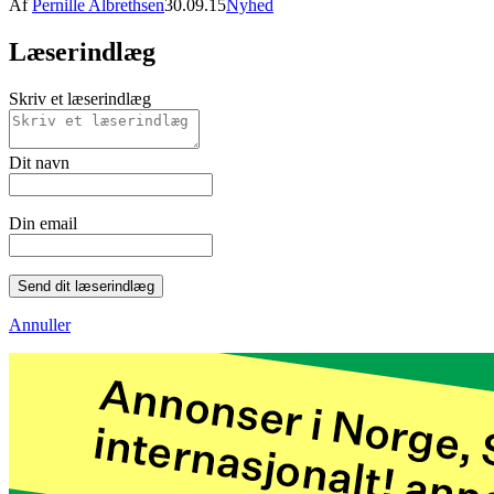
Af
Pernille Albrethsen
30.09.15
Nyhed
Læserindlæg
Skriv et læserindlæg
Dit navn
Din email
Send dit læserindlæg
Annuller