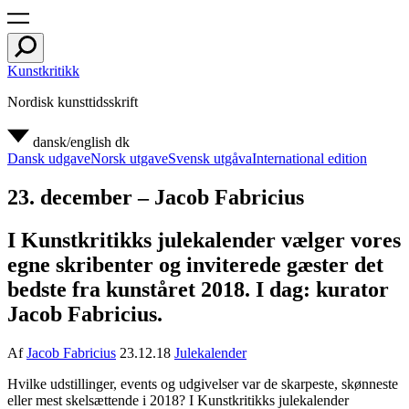
Kunstkritikk
Nordisk kunsttidsskrift
dansk/english
dk
Dansk udgave
Norsk utgave
Svensk utgåva
International edition
23. december – Jacob Fabricius
I Kunstkritikks julekalender vælger vores
egne skribenter og inviterede gæster det
bedste fra kunståret 2018. I dag: kurator
Jacob Fabricius.
Af
Jacob Fabricius
23.12.18
Julekalender
H
vilke udstillinger, events og udgivelser var de skarpeste, skønneste
eller mest skelsættende i 2018? I Kunstkritikks julekalender