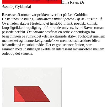
Olga Ravn,
De
Ansatte,
Gyldendal
Ravns sci-fi-roman var prikken over i’et på Lea Guldditte
Hestelunds udstilling
Consumed Future Spewed Up as Present
. På
Overgaden skabte Hestelund et helstøbt, intimt, poetisk, klinisk,
kropsligt/ikke-kropsligt og udfordrende univers, hvori Ravns roman
passede perfekt.
De Ansatte
består af
en serie vidneudsagn fra
besætningen på rumskibet «det sekstusinde skib». Forholdet imellem
mennesket og menneskelignende/ikke-mennesker/maskiner bliver
behandlet på en subtil måde. Det er god science fiction, som
sammen med udstillingen skabte en interessant metamorfose mellem
ordet og det visuelle.