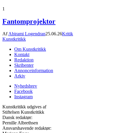
1
Fantomprojektor
Af
Abirami Logendran
25.06.26
Kritik
Kunstkritikk
Om Kunstkritikk
Kontakt
Redaktion
Skribenter
Annonceinformation
Arkiv
Nyhedsbrev
Facebook
Instagram
Kunstkritikk udgives af
Stiftelsen Kunstkritikk
Dansk redaktør:
Pernille Albrethsen
Ansvarshavende redaktør: