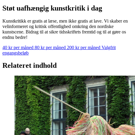
Støt uafhængig kunstkritik i dag
Kunstkritikk er gratis at læse, men ikke gratis at lave. Vi skaber en
velinformeret og kritisk offentlighed omkring den nordiske
kunstscene. Bidrag til at sikre tidsskriftets fremtid og til at gøre os
endnu bedre!
40 kr per måned
80 kr per måned
200 kr per måned
Valgfrit
engangsbeløb
Relateret indhold