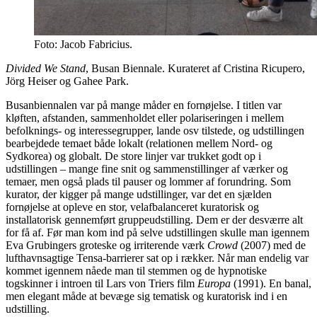
Foto: Jacob Fabricius.
Divided We Stand
, Busan Biennale. Kurateret af Cristina Ricupero,
Jörg Heiser og Gahee Park.
Busanbiennalen var på mange måder en fornøjelse. I titlen var
kløften, afstanden, sammenholdet eller polariseringen i mellem
befolknings- og interessegrupper, lande osv tilstede, og udstillingen
bearbejdede temaet både lokalt (relationen mellem Nord- og
Sydkorea) og globalt. De store linjer var trukket godt op i
udstillingen – mange fine snit og sammenstillinger af værker og
temaer, men også plads til pauser og lommer af forundring. Som
kurator, der kigger på mange udstillinger, var det en sjælden
fornøjelse at opleve en stor, velafbalanceret kuratorisk og
installatorisk gennemført gruppeudstilling. Dem er der desværre alt
for få af. Før man kom ind på selve udstillingen skulle man igennem
Eva Grubingers groteske og irriterende værk
Crowd
(2007) med de
lufthavnsagtige Tensa-barrierer sat op i rækker. Når man endelig var
kommet igennem nåede man til stemmen og de hypnotiske
togskinner i introen til Lars von Triers film
Europa
(1991). En banal,
men elegant måde at bevæge sig tematisk og kuratorisk ind i en
udstilling.