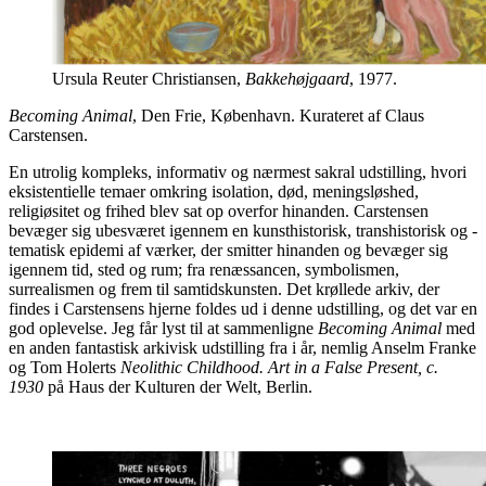
Ursula Reuter Christiansen,
Bakkehøjgaard
, 1977.
B
ecoming Animal
, Den Frie, København. Kurateret af Claus
Carstensen.
En utrolig kompleks, informativ og nærmest sakral udstilling, hvori
eksistentielle temaer omkring isolation, død, meningsløshed,
religiøsitet og frihed blev sat op overfor hinanden. Carstensen
bevæger sig ubesværet igennem en kunsthistorisk, transhistorisk og -
tematisk epidemi af værker, der smitter hinanden og bevæger sig
igennem tid, sted og rum; fra renæssancen, symbolismen,
surrealismen og frem til samtidskunsten. Det krøllede arkiv, der
findes i Carstensens hjerne foldes ud i denne udstilling, og det var en
god oplevelse. Jeg får lyst til at sammenligne
Becoming Animal
med
en anden fantastisk arkivisk udstilling fra i år, nemlig Anselm Franke
og Tom Holerts
Neolithic Childhood. Art in a False Present, c.
1930
på Haus der Kulturen der Welt, Berlin.