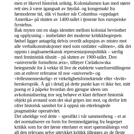
men er likevel historisk uriktig. Kolonialismen kan med større
rett sies å være igangsatt av føydal- og kongemakt fra
førmoderne tid, slik vi husker når Columbus «oppdaget
Amerika» på slutten av 1400-tallet i tjeneste hos europeiske
fyrstehus.
Bak myten om en slags identitet mellom kolonial bevissthet
og opplysning – innbefattet det moderne kritikkbegrepets
fødsel ligger antagelig delvis overilt adopsjon av mistro mot
alle verbalkonstruksjoner med som omfatter «allmen», slik det
oppsto i angloamerikansk representasjonspolitikk – særlig
med feministisk tilsnitt – på slutten av 1900-tallet. Den
«universelle fornuftens æra», tilføyer Cielatkowska
betegnende for å vekke til live de etablerte vaneforestillingene
om at enhver referanse til noe «universelt» og
«fellesmenneskelig» er virkelighetsfornektende eller «hvitt»
herskerspråk. Å gå i detalj på dette punkt kan vi ikke her, mitt
poeng er å påpeke hvordan den gjengse ideen om
avkolonialisering tror seg behøve et klart definert historisk
objekt på avstand som det skal gripes inn mot, og derfor lett
ofrer historisk sannhet for å oppnå sin etterlengtede
pragmatiske operativitet.
Det uheldige ved dette – spesifikt i vår sammenheng – er at
det normaliserer en form for fremmedgjøring fra begrepet
kritikk som for det første etterlater et stort spørsmålstegn ved
all den relevans selve uttrykket kritikk tillegges av de fleste