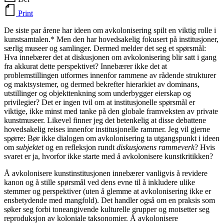
Print
De siste par årene har ideen om avkolonisering spilt en viktig rolle i
kunstsamtalen.* Men den har hovedsakelig fokusert på institusjoner,
særlig museer og samlinger. Dermed melder det seg et spørsmål:
Hva innebærer det at diskusjonen om avkolonisering blir satt i gang
fra akkurat dette perspektivet? Innebærer ikke det at
problemstillingen utformes innenfor rammene av rådende strukturer
og maktsystemer, og dermed bekrefter hierarkiet av dominans,
utstillinger og objekttenkning som underbygger eierskap og
privilegier? Det er ingen tvil om at institusjonelle spørsmål er
viktige, ikke minst med tanke på den globale framveksten av private
kunstmuseer. Likevel finner jeg det betenkelig at disse debattene
hovedsakelig reises innenfor institusjonelle rammer. Jeg vil gjerne
spørre: Bør ikke dialogen om avkolonisering ta utgangspunkt i ideen
om
subjektet
og en refleksjon rundt
diskusjonens rammeverk
? Hvis
svaret er ja, hvorfor ikke starte med å avkolonisere kunstkritikken?
Å avkolonisere kunstinstitusjonen innebærer vanligvis å revidere
kanon og å stille spørsmål ved dens evne til å inkludere ulike
stemmer og perspektiver (uten å glemme at avkolonisering ikke er
ensbetydende med mangfold). Det handler også om en praksis som
søker seg forbi toneangivende kulturelle grupper og motsetter seg
reproduksjon av koloniale taksonomier. Å avkolonisere