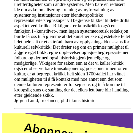
urettferdigheter som i andre systemer. Men bare en redusert
ide om avkolonialisering i retning av nyforvaltning av
systemer og institusjoner etter identitetspolitiske
representativitetsregnskaper vil begrense blikket til dette drifts-
aspektet ved kritikk. Riktignok er kunstkritikk også en
funksjon i «kunstlivet», men ingen systemteoretisk reduksjon
burde få oss til å glemme at det kunstneriske og estetiske feltet
i det hele tatt er et ektefødt barn av opplysningstidens sans for
kulturell selvkritikk: Det dreier seg om en primær mulighet til
å gjøre eget blikk, egne opplevelser og egne begrepssystemer
følbare og dermed også historisk gjenkjennelige og
medgjørlige. Viktigere for saken enn at det vi kaller kritikk
også er observerbare transaksjoner og posisjoner innenfor en
kultur, er at begrepet kritikk helt siden 1700-tallet har vitnet
om muligheten til å få kontakt med noe annet enn det som
denne kulturen representerer for seg selv, og til å komme til
kroppslig sans og samling der det ellers lett bare blir handling
etter gjeldende skikk.
Jørgen Lund, freelancer, phd i kunsthistorie