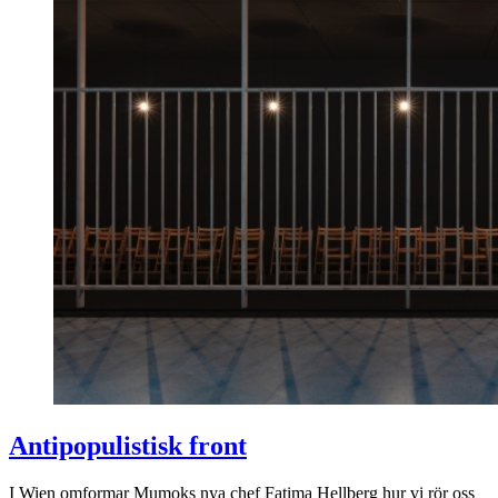
Antipopulistisk front
I Wien omformar Mumoks nya chef Fatima Hellberg hur vi rör oss