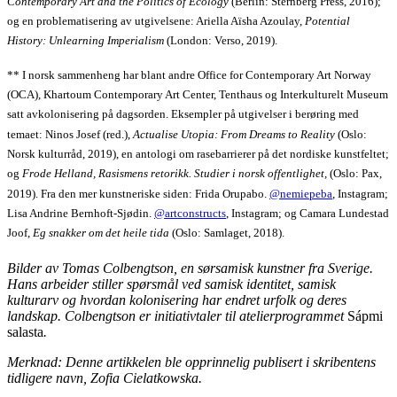
Contemporary Art and the Politics of Ecology
(Berlin: Sternberg Press, 2016);
og en problematisering av utgivelsene: Ariella Aïsha Azoulay,
Potential
History: Unlearning Imperialism
(London: Verso, 2019).
** I norsk sammenheng har blant andre Office for Contemporary Art Norway
(OCA), Khartoum Contemporary Art Center, Tenthaus og Interkulturelt Museum
satt avkolonisering på dagsorden. Eksempler på utgivelser i berøring med
temaet: Ninos Josef (red.),
Actualise Utopia: From Dreams to Reality
(Oslo:
Norsk kulturråd, 2019), en antologi om rasebarrierer på det nordiske kunstfeltet;
og
Frode Helland, Rasismens retorikk. Studier i norsk offentlighet,
(Oslo: Pax,
2019). Fra den mer kunstneriske siden: Frida Orupabo.
@nemiepeba
, Instagram;
Lisa Andrine Bernhoft-Sjødin.
@artconstructs
, Instagram; og Camara Lundestad
Joof,
Eg snakker om det heile tida
(Oslo: Samlaget, 2018).
Bilder av Tomas Colbengtson, en sørsamisk kunstner fra Sverige.
Hans arbeider stiller spørsmål ved samisk identitet, samisk
kulturarv og hvordan kolonisering har endret urfolk og deres
landskap. Colbengtson er initiativtaler til atelierprogrammet
Sápmi
salasta
.
Merknad: Denne artikkelen ble opprinnelig publisert i skribentens
tidligere navn, Zofia Cielatkowska.