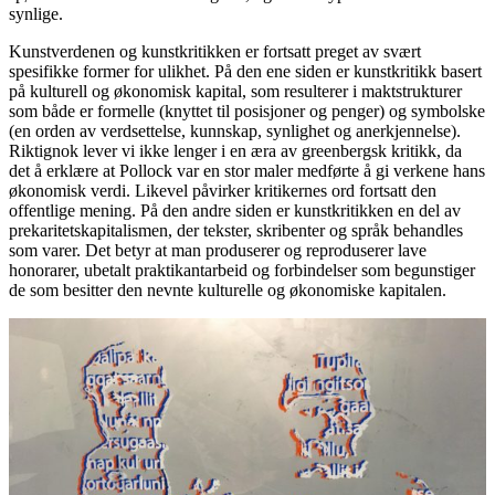
synlige.
Kunstverdenen og kunstkritikken er fortsatt preget av svært
spesifikke former for ulikhet. På den ene siden er kunstkritikk basert
på kulturell og økonomisk kapital, som resulterer i maktstrukturer
som både er formelle (knyttet til posisjoner og penger) og symbolske
(en orden av verdsettelse, kunnskap, synlighet og anerkjennelse).
Riktignok lever vi ikke lenger i en æra av greenbergsk kritikk, da
det å erklære at Pollock var en stor maler medførte å gi verkene hans
økonomisk verdi. Likevel påvirker kritikernes ord fortsatt den
offentlige mening. På den andre siden er kunstkritikken en del av
prekaritetskapitalismen, der tekster, skribenter og språk behandles
som varer. Det betyr at man produserer og reproduserer lave
honorarer, ubetalt praktikantarbeid og forbindelser som begunstiger
de som besitter den nevnte kulturelle og økonomiske kapitalen.