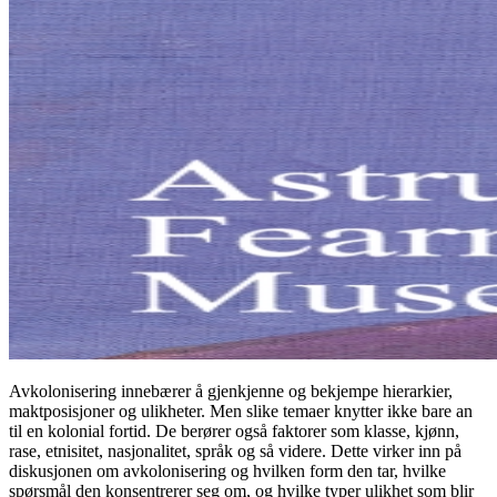
Avkolonisering innebærer å gjenkjenne og bekjempe hierarkier,
maktposisjoner og ulikheter. Men slike temaer knytter ikke bare an
til en kolonial fortid. De berører også faktorer som klasse, kjønn,
rase, etnisitet, nasjonalitet, språk og så videre. Dette virker inn på
diskusjonen om avkolonisering og hvilken form den tar, hvilke
spørsmål den konsentrerer seg om, og hvilke typer ulikhet som blir