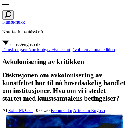
Kunstkritikk
Nordisk kunsttidsskrift
dansk/english
dk
Dansk udgave
Norsk utgave
Svensk utgåva
International edition
Avkolonisering av kritikken
Diskusjonen om avkolonisering av
kunstfeltet har til nå hovedsakelig handlet
om institusjoner. Hva om vi i stedet
startet med kunstsamtalens betingelser?
Af
Sofia M. Ciel
10.01.20
Kommentar
Article in English