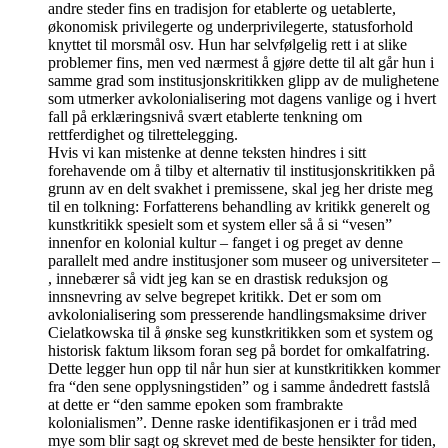
andre steder fins en tradisjon for etablerte og uetablerte,
økonomisk privilegerte og underprivilegerte, statusforhold
knyttet til morsmål osv. Hun har selvfølgelig rett i at slike
problemer fins, men ved nærmest å gjøre dette til alt går hun i
samme grad som institusjonskritikken glipp av de mulighetene
som utmerker avkolonialisering mot dagens vanlige og i hvert
fall på erklæringsnivå svært etablerte tenkning om
rettferdighet og tilrettelegging.
Hvis vi kan mistenke at denne teksten hindres i sitt
forehavende om å tilby et alternativ til institusjonskritikken på
grunn av en delt svakhet i premissene, skal jeg her driste meg
til en tolkning: Forfatterens behandling av kritikk generelt og
kunstkritikk spesielt som et system eller så å si “vesen”
innenfor en kolonial kultur – fanget i og preget av denne
parallelt med andre institusjoner som museer og universiteter –
, innebærer så vidt jeg kan se en drastisk reduksjon og
innsnevring av selve begrepet kritikk. Det er som om
avkolonialisering som presserende handlingsmaksime driver
Cielatkowska til å ønske seg kunstkritikken som et system og
historisk faktum liksom foran seg på bordet for omkalfatring.
Dette legger hun opp til når hun sier at kunstkritikken kommer
fra “den sene opplysningstiden” og i samme åndedrett fastslå
at dette er “den samme epoken som frambrakte
kolonialismen”. Denne raske identifikasjonen er i tråd med
mye som blir sagt og skrevet med de beste hensikter for tiden,