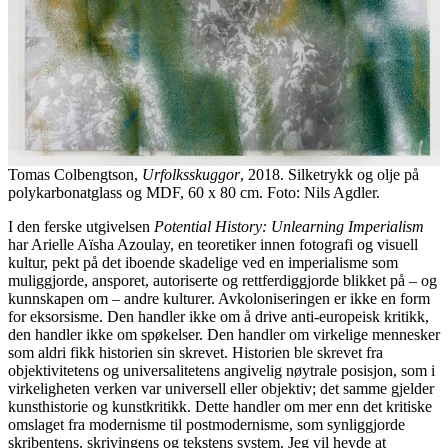
Tomas Colbengtson,
Urfolksskuggor
, 2018. Silketrykk og olje på
polykarbonatglass og MDF, 60 x 80 cm. Foto: Nils Agdler.
I den ferske utgivelsen
Potential History: Unlearning Imperialism
har Arielle Aïsha Azoulay, en teoretiker innen fotografi og visuell
kultur, pekt på det iboende skadelige ved en imperialisme som
muliggjorde, ansporet, autoriserte og rettferdiggjorde blikket på – og
kunnskapen om – andre kulturer. Avkoloniseringen er ikke en form
for eksorsisme. Den handler ikke om å drive anti-europeisk kritikk,
den handler ikke om spøkelser. Den handler om virkelige mennesker
som aldri fikk historien sin skrevet. Historien ble skrevet fra
objektivitetens og universalitetens angivelig nøytrale posisjon, som i
virkeligheten verken var universell eller objektiv; det samme gjelder
kunsthistorie og kunstkritikk. Dette handler om mer enn det kritiske
omslaget fra modernisme til postmodernisme, som synliggjorde
skribentens, skrivingens og tekstens system. Jeg vil hevde at