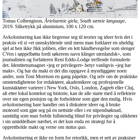
Tomas Colbengtson,
Årielsæmie giela, South sæmie language
,
2019. Silketrykk på aluminium, 100 x 120 cm.
Avkolonisering kan ikke begrense seg til teorier og ideer hvis det i
praksis vil si «et unnskyldende smil mens man forklarer en uheldig
sjel at hen ikke fikk jobben, eller en lett håndbevegelse som slenger
CVen i søppelbøtta fordi søkerens navn klinger utenlandsk», som
journalisten og forfatteren Reni Eddo-Lodge treffende formulerte
det. Identitetsutsagnet «jeg er privilegert» betyr vanligvis «jeg har
makt». Og har du makt er det din oppgave å myndiggjøre noen
andre, som Toni Morrison en gang påpekte. Og selv om de praktiske
omstendighetene for redaktører, akademikere og profesjonelle
kunstaktører varierer i New York, Oslo, London, Zagreb eller Cluj,
alt etter lokal kontekst og historie, kan de alle starte med å reflektere
over sin egen posisjon og de forholdene som gjør den mulig. Hvis
avkolonisering bare handler om å diskutere ideer og å bruke
moteord som gjør seg på en nettside eller i en stipendsøknad,
samtidig som man forblir fullstendig blind for privilegier og ulikheter
i sin umiddelbare nærhet, er det kun enda en strategi for å
opprettholde makt og verne om
status quo
.
Avkolonisering er ikke en form for retorikk, men et sett av praksiser