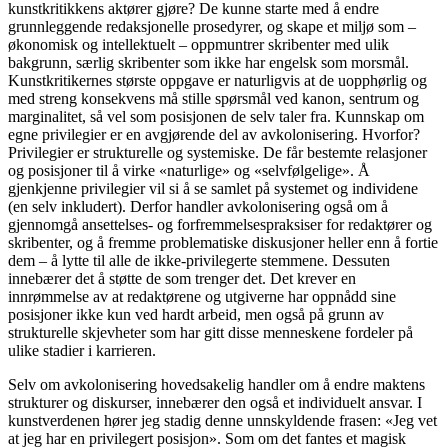
kunstkritikkens aktører gjøre? De kunne starte med å endre
grunnleggende redaksjonelle prosedyrer, og skape et miljø som –
økonomisk og intellektuelt – oppmuntrer skribenter med ulik
bakgrunn, særlig skribenter som ikke har engelsk som morsmål.
Kunstkritikernes største oppgave er naturligvis at de uopphørlig og
med streng konsekvens må stille spørsmål ved kanon, sentrum og
marginalitet, så vel som posisjonen de selv taler fra. Kunnskap om
egne privilegier er en avgjørende del av avkolonisering. Hvorfor?
Privilegier er strukturelle og systemiske. De får bestemte relasjoner
og posisjoner til å virke «naturlige» og «selvfølgelige». Å
gjenkjenne privilegier vil si å se samlet på systemet og individene
(en selv inkludert). Derfor handler avkolonisering også om å
gjennomgå ansettelses- og forfremmelsespraksiser for redaktører og
skribenter, og å fremme problematiske diskusjoner heller enn å fortie
dem – å lytte til alle de ikke-privilegerte stemmene. Dessuten
innebærer det å støtte de som trenger det. Det krever en
innrømmelse av at redaktørene og utgiverne har oppnådd sine
posisjoner ikke kun ved hardt arbeid, men også på grunn av
strukturelle skjevheter som har gitt disse menneskene fordeler på
ulike stadier i karrieren.
Selv om avkolonisering hovedsakelig handler om å endre maktens
strukturer og diskurser, innebærer den også et individuelt ansvar. I
kunstverdenen hører jeg stadig denne unnskyldende frasen: «Jeg vet
at jeg har en privilegert posisjon». Som om det fantes et magisk