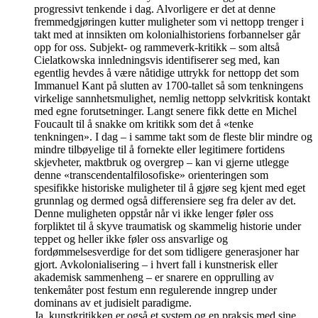
progressivt tenkende i dag. Alvorligere er det at denne
fremmedgjøringen kutter muligheter som vi nettopp trenger i
takt med at innsikten om kolonialhistoriens forbannelser går
opp for oss. Subjekt- og rammeverk-kritikk – som altså
Cielatkowska innledningsvis identifiserer seg med, kan
egentlig hevdes å være nåtidige uttrykk for nettopp det som
Immanuel Kant på slutten av 1700-tallet så som tenkningens
virkelige sannhetsmulighet, nemlig nettopp selvkritisk kontakt
med egne forutsetninger. Langt senere fikk dette en Michel
Foucault til å snakke om kritikk som det å «tenke
tenkningen». I dag – i samme takt som de fleste blir mindre og
mindre tilbøyelige til å fornekte eller legitimere fortidens
skjevheter, maktbruk og overgrep – kan vi gjerne utlegge
denne «transcendentalfilosofiske» orienteringen som
spesifikke historiske muligheter til å gjøre seg kjent med eget
grunnlag og dermed også differensiere seg fra deler av det.
Denne muligheten oppstår når vi ikke lenger føler oss
forpliktet til å skyve traumatisk og skammelig historie under
teppet og heller ikke føler oss ansvarlige og
fordømmelsesverdige for det som tidligere generasjoner har
gjort. Avkolonialisering – i hvert fall i kunstnerisk eller
akademisk sammenheng – er snarere en opprulling av
tenkemåter post festum enn regulerende inngrep under
dominans av et judisielt paradigme.
Ja, kunstkritikken er også et system og en praksis med sine