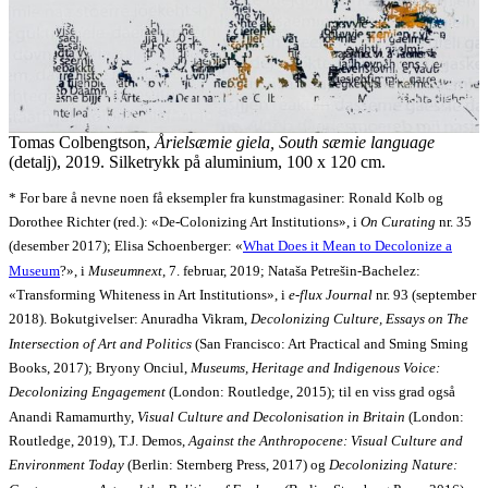
Tomas Colbengtson,
Årielsæmie giela, South sæmie language
(detalj), 2019. Silketrykk på aluminium, 100 x 120 cm.
* For bare å nevne noen få eksempler fra kunstmagasiner: Ronald Kolb og
Dorothee Richter (red.): «De-Colonizing Art Institutions», i
On Curating
nr. 35
(desember 2017); Elisa Schoenberger: «
What Does it Mean to Decolonize a
Museum
?», i
Museumnext
, 7. februar, 2019; Nataša Petrešin-Bachelez:
«Transforming Whiteness in Art Institutions», i
e-flux Journal
nr. 93 (september
2018). Bokutgivelser: Anuradha Vikram,
Decolonizing Culture, Essays on The
Intersection of Art and Politics
(San Francisco: Art Practical and Sming Sming
Books, 2017); Bryony Onciul,
Museums, Heritage and Indigenous Voice:
Decolonizing Engagement
(London: Routledge, 2015); til en viss grad også
Anandi Ramamurthy,
Visual Culture and Decolonisation in Britain
(London:
Routledge, 2019), T.J. Demos,
Against the Anthropocene: Visual Culture and
Environment Today
(Berlin: Sternberg Press, 2017) og
Decolonizing Nature: