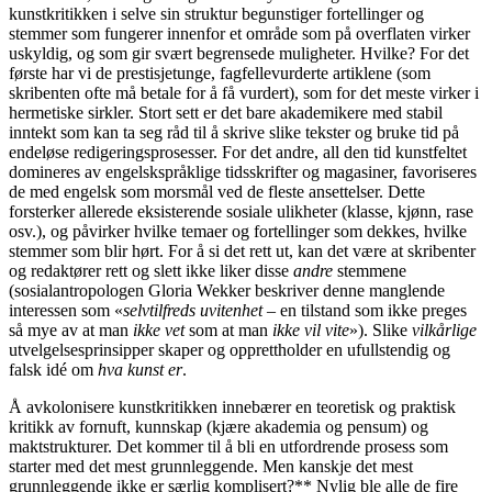
kunstkritikken i selve sin struktur begunstiger fortellinger og
stemmer som fungerer innenfor et område som på overflaten virker
uskyldig, og som gir svært begrensede muligheter. Hvilke? For det
første har vi de prestisjetunge, fagfellevurderte artiklene (som
skribenten ofte må betale for å få vurdert), som for det meste virker i
hermetiske sirkler. Stort sett er det bare akademikere med stabil
inntekt som kan ta seg råd til å skrive slike tekster og bruke tid på
endeløse redigeringsprosesser. For det andre, all den tid kunstfeltet
domineres av engelskspråklige tidsskrifter og magasiner, favoriseres
de med engelsk som morsmål ved de fleste ansettelser. Dette
forsterker allerede eksisterende sosiale ulikheter (klasse, kjønn, rase
osv.), og påvirker hvilke temaer og fortellinger som dekkes, hvilke
stemmer som blir hørt. For å si det rett ut, kan det være at skribenter
og redaktører rett og slett ikke liker disse
andre
stemmene
(sosialantropologen Gloria Wekker beskriver denne manglende
interessen som «
selvtilfreds uvitenhet
– en tilstand som ikke preges
så mye av at man
ikke vet
som at man
ikke vil vite
»). Slike
vilkårlige
utvelgelsesprinsipper skaper og opprettholder en ufullstendig og
falsk idé om
hva kunst er
.
Å avkolonisere kunstkritikken innebærer en teoretisk og praktisk
kritikk av fornuft, kunnskap (kjære akademia og pensum) og
maktstrukturer. Det kommer til å bli en utfordrende prosess som
starter med det mest grunnleggende. Men kanskje det mest
grunnleggende ikke er særlig komplisert?** Nylig ble alle de fire