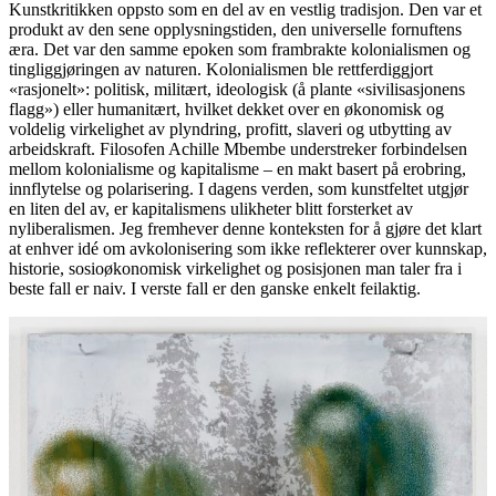
Kunstkritikken oppsto som en del av en vestlig tradisjon. Den var et
produkt av den sene opplysningstiden, den universelle fornuftens
æra. Det var den samme epoken som frambrakte kolonialismen og
tingliggjøringen av naturen. Kolonialismen ble rettferdiggjort
«rasjonelt»: politisk, militært, ideologisk (å plante «sivilisasjonens
flagg») eller humanitært, hvilket dekket over en økonomisk og
voldelig virkelighet av plyndring, profitt, slaveri og utbytting av
arbeidskraft. Filosofen Achille Mbembe understreker forbindelsen
mellom kolonialisme og kapitalisme – en makt basert på erobring,
innflytelse og polarisering. I dagens verden, som kunstfeltet utgjør
en liten del av, er kapitalismens ulikheter blitt forsterket av
nyliberalismen. Jeg fremhever denne konteksten for å gjøre det klart
at enhver idé om avkolonisering som ikke reflekterer over kunnskap,
historie, sosioøkonomisk virkelighet og posisjonen man taler fra i
beste fall er naiv. I verste fall er den ganske enkelt feilaktig.