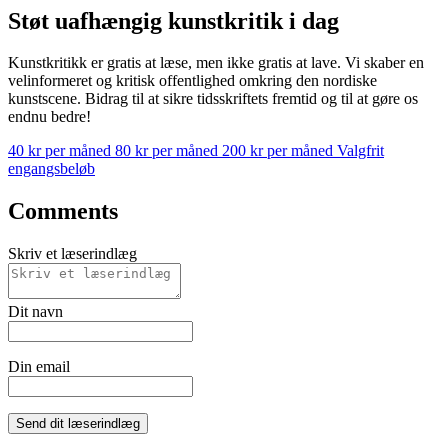
Støt uafhængig kunstkritik i dag
Kunstkritikk er gratis at læse, men ikke gratis at lave. Vi skaber en
velinformeret og kritisk offentlighed omkring den nordiske
kunstscene. Bidrag til at sikre tidsskriftets fremtid og til at gøre os
endnu bedre!
40 kr per måned
80 kr per måned
200 kr per måned
Valgfrit
engangsbeløb
Comments
Skriv et læserindlæg
Dit navn
Din email
Send dit læserindlæg