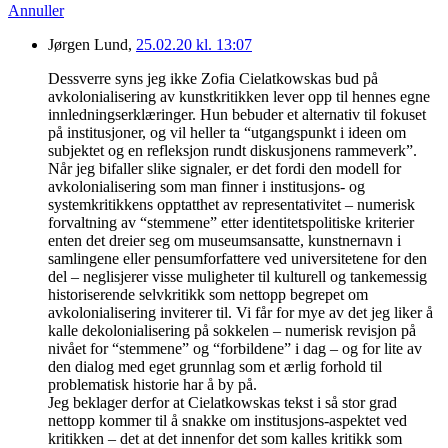
Annuller
Jørgen Lund,
25.02.20 kl. 13:07
Dessverre syns jeg ikke Zofia Cielatkowskas bud på
avkolonialisering av kunstkritikken lever opp til hennes egne
innledningserklæringer. Hun bebuder et alternativ til fokuset
på institusjoner, og vil heller ta “utgangspunkt i ideen om
subjektet og en refleksjon rundt diskusjonens rammeverk”.
Når jeg bifaller slike signaler, er det fordi den modell for
avkolonialisering som man finner i institusjons- og
systemkritikkens opptatthet av representativitet – numerisk
forvaltning av “stemmene” etter identitetspolitiske kriterier
enten det dreier seg om museumsansatte, kunstnernavn i
samlingene eller pensumforfattere ved universitetene for den
del – neglisjerer visse muligheter til kulturell og tankemessig
historiserende selvkritikk som nettopp begrepet om
avkolonialisering inviterer til. Vi får for mye av det jeg liker å
kalle dekolonialisering på sokkelen – numerisk revisjon på
nivået for “stemmene” og “forbildene” i dag – og for lite av
den dialog med eget grunnlag som et ærlig forhold til
problematisk historie har å by på.
Jeg beklager derfor at Cielatkowskas tekst i så stor grad
nettopp kommer til å snakke om institusjons-aspektet ved
kritikken – det at det innenfor det som kalles kritikk som