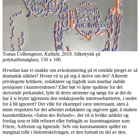
Tomas Colbengtson,
Kallalit
, 2019. Silketrykk på
polykarbonatglass, 150 x 100.
Hvordan kan vi snakke om avkolonisering på et område preget av så
dramatisk ulikhet? Hvem vil ta på seg å skrive om det? Allerede
privilegerte kritikere, redaktører og fagfolk som innehar stabile
posisjoner i kunstverdenen? Eller bør vi åpne spaltene for det
skrivende prekariatet, lytte til deres stemmer og sørge for at det de
har å si bryter igjennom den redaksjonelle interessebarrieren, i stedet
for å bli ignorert? Det ville for eksempel være interessant, uten å
miste respekten for det arbeidet redaktører og utgivere gjør, å studere
kunstkritikkens «Salon des Refusés», det vil si hvilke artikler og
forslag som er blitt refusert eller forbigått av kunstmagasiner som
Frieze, Artforum og lignende. Selv om kunstsamtalen spiller en
marginal rolle i historieskrivingen, er den fortsatt en del av den.