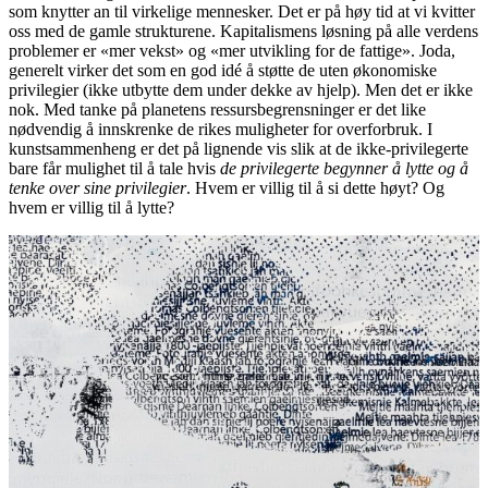
som knytter an til virkelige mennesker. Det er på høy tid at vi kvitter
oss med de gamle strukturene. Kapitalismens løsning på alle verdens
problemer er «mer vekst» og «mer utvikling for de fattige». Joda,
generelt virker det som en god idé å støtte de uten økonomiske
privilegier (ikke utbytte dem under dekke av hjelp). Men det er ikke
nok. Med tanke på planetens ressursbegrensninger er det like
nødvendig å innskrenke de rikes muligheter for overforbruk. I
kunstsammenheng er det på lignende vis slik at de ikke-privilegerte
bare får mulighet til å tale hvis
de privilegerte begynner å lytte og å
tenke over sine privilegier
. Hvem er villig til å si dette høyt? Og
hvem er villig til å lytte?