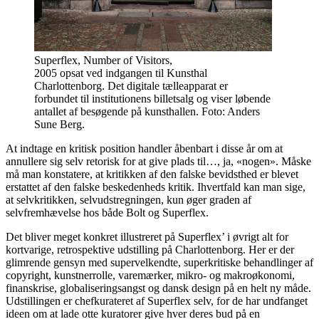
Superflex, Number of Visitors,
2005 opsat ved indgangen til Kunsthal
Charlottenborg. Det digitale tælleapparat er
forbundet til institutionens billetsalg og viser løbende
antallet af besøgende på kunsthallen. Foto: Anders
Sune Berg.
At indtage en kritisk position handler åbenbart i disse år om at
annullere sig selv retorisk for at give plads til…, ja, «nogen». Måske
må man konstatere, at kritikken af den falske bevidsthed er blevet
erstattet af den falske beskedenheds kritik. Ihvertfald kan man sige,
at selvkritikken, selvudstregningen, kun øger graden af
selvfremhævelse hos både Bolt og Superflex.
Det bliver meget konkret illustreret på Superflex’ i øvrigt alt for
kortvarige, retrospektive udstilling på Charlottenborg. Her er der
glimrende gensyn med supervelkendte, superkritiske behandlinger af
copyright, kunstnerrolle, varemærker, mikro- og makroøkonomi,
finanskrise, globaliseringsangst og dansk design på en helt ny måde.
Udstillingen er chefkurateret af Superflex selv, for de har undfanget
ideen om at lade otte kuratorer give hver deres bud på en