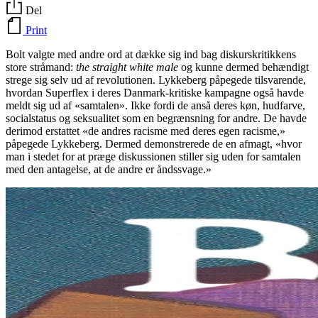
Del
Print
Bolt valgte med andre ord at dække sig ind bag diskurskritikkens
store stråmand:
the straight white male
og kunne dermed behændigt
strege sig selv ud af revolutionen. Lykkeberg påpegede tilsvarende,
hvordan Superflex i deres Danmark-kritiske kampagne også havde
meldt sig ud af «samtalen». Ikke fordi de anså deres køn, hudfarve,
socialstatus og seksualitet som en begrænsning for andre. De havde
derimod erstattet «de andres racisme med deres egen racisme,»
påpegede Lykkeberg. Dermed demonstrerede de en afmagt, «hvor
man i stedet for at præge diskussionen stiller sig uden for samtalen
med den antagelse, at de andre er åndssvage.»