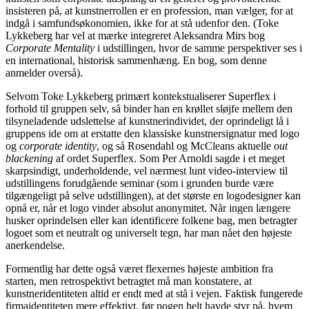
insisteren på, at kunstnerrollen er en profession, man vælger, for at
indgå i samfundsøkonomien, ikke for at stå udenfor den. (Toke
Lykkeberg har vel at mærke integreret Aleksandra Mirs bog
Corporate Mentality
i udstillingen, hvor de samme perspektiver ses i
en international, historisk sammenhæng. En bog, som denne
anmelder overså).
Selvom Toke Lykkeberg primært kontekstualiserer Superflex i
forhold til gruppen selv, så binder han en krøllet sløjfe mellem den
tilsyneladende udslettelse af kunstnerindividet, der oprindeligt lå i
gruppens ide om at erstatte den klassiske kunstnersignatur med logo
og
corporate identity
, og så Rosendahl og McCleans aktuelle
out
blackening
af ordet Superflex. Som Per Arnoldi sagde i et meget
skarpsindigt, underholdende, vel nærmest lunt video-interview til
udstillingens forudgående seminar (som i grunden burde være
tilgængeligt på selve udstillingen), at det største en logodesigner kan
opnå er, når et logo vinder absolut anonymitet. Når ingen længere
husker oprindelsen eller kan identificere folkene bag, men betragter
logoet som et neutralt og universelt tegn, har man nået den højeste
anerkendelse.
Formentlig har dette også været flexernes højeste ambition fra
starten, men retrospektivt betragtet må man konstatere, at
kunstneridentiteten altid er endt med at stå i vejen. Faktisk fungerede
firmaidentiteten mere effektivt, før nogen helt havde styr på, hvem