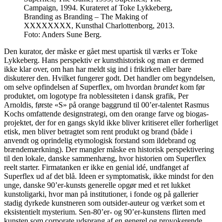
Campaign, 1994. Kurateret af Toke Lykkeberg,
Branding as Branding – The Making of
XXXXXXXX, Kunsthal Charlottenborg, 2013.
Foto: Anders Sune Berg.
Den kurator, der måske er gået mest upartisk til værks er Toke
Lykkeberg. Hans perspektiv er kunsthistorisk og man er dermed
ikke klar over, om han har meldt sig ind i frikirken eller bare
diskuterer den. Hvilket fungerer godt. Det handler om begyndelsen,
om selve opfindelsen af Superflex, om hvordan
brandet
kom før
produktet, om logotype fra noblessiteten i dansk grafik, Per
Arnoldis, første «S» på orange baggrund til 00’er-talentet Rasmus
Kochs omfattende designstrategi, om den orange farve og biogas-
projektet, der for en gangs skyld ikke bliver kritiseret eller forherliget
etisk, men bliver betragtet som rent produkt og brand (både i
anvendt og oprindelig etymologisk forstand som ildebrand og
brændemærkning). Der mangler måske en historisk perspektivering
til den lokale, danske sammenhæng, hvor historien om Superflex
reelt starter. Firmatanken er ikke en genial idé, undfanget af
Superflex ud af det blå. Ideen er symptomatisk, ikke mindst for den
unge, danske 90’er-kunsts generelle opgør med et ret lukket
kunstoligarki, hvor man på institutioner, i fonde og på gallerier
stadig dyrkede kunstneren som outsider-auteur og værket som et
eksistentielt mysterium. Sen-80’er- og 90’er-kunstens flirten med
kunsten som corporate udsprang af en generel og provokerende