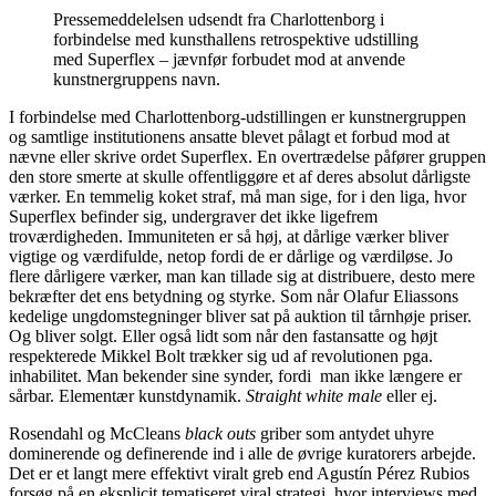
Pressemeddelelsen udsendt fra Charlottenborg i
forbindelse med kunsthallens retrospektive udstilling
med Superflex – jævnfør forbudet mod at anvende
kunstnergruppens navn.
I forbindelse med Charlottenborg-udstillingen er kunstnergruppen
og samtlige institutionens ansatte blevet pålagt et forbud mod at
nævne eller skrive ordet Superflex. En overtrædelse påfører gruppen
den store smerte at skulle offentliggøre et af deres absolut dårligste
værker. En temmelig koket straf, må man sige, for i den liga, hvor
Superflex befinder sig, undergraver det ikke ligefrem
troværdigheden. Immuniteten er så høj, at dårlige værker bliver
vigtige og værdifulde, netop fordi de er dårlige og værdiløse. Jo
flere dårligere værker, man kan tillade sig at distribuere, desto mere
bekræfter det ens betydning og styrke. Som når Olafur Eliassons
kedelige ungdomstegninger bliver sat på auktion til tårnhøje priser.
Og bliver solgt. Eller også lidt som når den fastansatte og højt
respekterede Mikkel Bolt trækker sig ud af revolutionen pga.
inhabilitet. Man bekender sine synder, fordi man ikke længere er
sårbar. Elementær kunstdynamik.
Straight white male
eller ej.
Rosendahl og McCleans
black outs
griber som antydet uhyre
dominerende og definerende ind i alle de øvrige kuratorers arbejde.
Det er et langt mere effektivt viralt greb end Agustín Pérez Rubios
forsøg på en eksplicit tematiseret viral strategi, hvor interviews med