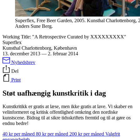
Superflex, Free Beer Garden, 2005. Kunsthal Charlottenborg, 
Anders Sune Berg.
Working Title: "A Retrospective Curated by XXXXXXXXX"
Superflex
Kunsthal Charlottenborg, København
13. december 2013
—
2. februar 2014
Nyhedsbrev
Del
Print
Støt uafhængig kunstkritik i dag
Kunstkritikk er gratis at læse, men ikke gratis at lave. Vi skaber en
velinformeret og kritisk offentlighed omkring den nordiske
kunstscene. Bidrag til at sikre tidsskriftets fremtid og til at gøre os
endnu bedre!
40 kr per måned
80 kr per måned
200 kr per måned
Valgfrit
engangsbeløb