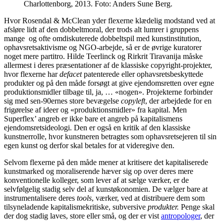
Charlottenborg, 2013. Foto: Anders Sune Berg.
Hvor Rosendal & McClean yder flexerne klædelig modstand ved at
afsløre lidt af den dobbeltmoral, der trods alt lumrer i gruppens
mange og ofte omdiskuterede dobbeltspil med kunstinstitution,
ophavsretsaktivisme og NGO-arbejde, så er de øvrige kuratorer
noget mere partitro. Hilde Teerlinck og Rirkrit Tiravanija måske
allermest i deres præsentationer af de klassiske copyright-projekter,
hvor flexerne har
defacet
patenterede eller ophavsretsbeskyttede
produkter og på den måde forsøgt at give ejendomsretten over egne
produktionsmidler tilbage til, ja, … «nogen». Projekterne forbinder
sig med sen-90ernes store bevægelse
copyleft
, der arbejdede for en
frigørelse af ideer og «produktionsmidler» fra kapital. Men
Superflex’ angreb er ikke bare et angreb på kapitalismens
ejendomsretsideologi. Den er også en kritik af den klassiske
kunstnerrolle, hvor kunstneren betragtes som ophavsretsejeren til sin
egen kunst og derfor skal betales for at videregive den.
Selvom flexerne på den måde mener at kritisere det kapitaliserede
kunstmarked og moraliserende hæver sig op over deres mere
konventionelle kolleger, som lever af at sælge værker, er de
selvfølgelig stadig selv del af kunstøkonomien. De vælger bare at
instrumentalisere deres
tools
, værker, ved at distribuere dem som
tilsyneladende kapitalismekritiske, subversive
produkter.
Penge skal
der dog stadig laves, store eller små, og der er vist
antropologer
, der