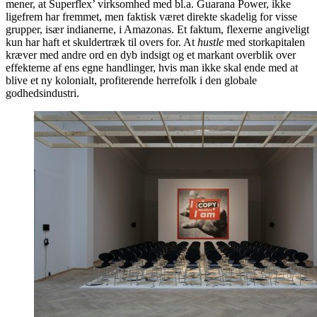
mener, at Superflex’ virksomhed med bl.a. Guarana Power, ikke
ligefrem har fremmet, men faktisk været direkte skadelig for visse
grupper, især indianerne, i Amazonas. Et faktum, flexerne angiveligt
kun har haft et skuldertræk til overs for. At
hustle
med storkapitalen
kræver med andre ord en dyb indsigt og et markant overblik over
effekterne af ens egne handlinger, hvis man ikke skal ende med at
blive et ny kolonialt, profiterende herrefolk i den globale
godhedsindustri.