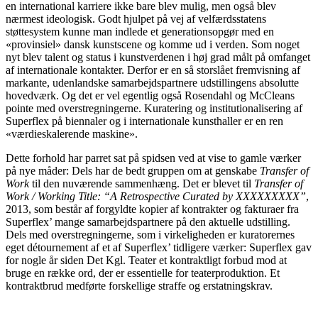
en international karriere ikke bare blev mulig, men også blev
nærmest ideologisk. Godt hjulpet på vej af velfærdsstatens
støttesystem kunne man indlede et generationsopgør med en
«provinsiel» dansk kunstscene og komme ud i verden. Som noget
nyt blev talent og status i kunstverdenen i høj grad målt på omfanget
af internationale kontakter. Derfor er en så storslået fremvisning af
markante, udenlandske samarbejdspartnere udstillingens absolutte
hovedværk. Og det er vel egentlig også Rosendahl og McCleans
pointe med overstregningerne. Kuratering og institutionalisering af
Superflex på biennaler og i internationale kunsthaller er en ren
«værdieskalerende maskine».
Dette forhold har parret sat på spidsen ved at vise to gamle værker
på nye måder: Dels har de bedt gruppen om at genskabe
Transfer of
Work
til den nuværende sammenhæng. Det er blevet til
Transfer of
Work / Working Title: “A Retrospective Curated by XXXXXXXXX”
,
2013, som består af forgyldte kopier af kontrakter og fakturaer fra
Superflex’ mange samarbejdspartnere på den aktuelle udstilling.
Dels med overstregningerne, som i virkeligheden er kuratorernes
eget détournement af et af Superflex’ tidligere værker: Superflex gav
for nogle år siden Det Kgl. Teater et kontraktligt forbud mod at
bruge en række ord, der er essentielle for teaterproduktion. Et
kontraktbrud medførte forskellige straffe og erstatningskrav.