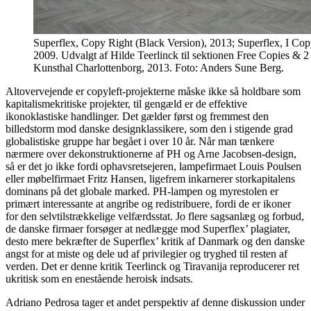
Superflex, Copy Right (Black Version), 2013; Superflex, I Cop
2009. Udvalgt af Hilde Teerlinck til sektionen Free Copies & 2
Kunsthal Charlottenborg, 2013. Foto: Anders Sune Berg.
Altovervejende er copyleft-projekterne måske ikke så holdbare som
kapitalismekritiske projekter, til gengæld er de effektive
ikonoklastiske handlinger. Det gælder først og fremmest den
billedstorm mod danske designklassikere, som den i stigende grad
globalistiske gruppe har begået i over 10 år. Når man tænkere
nærmere over dekonstruktionerne af PH og Arne Jacobsen-design,
så er det jo ikke fordi ophavsretsejeren, lampefirmaet Louis Poulsen
eller møbelfirmaet Fritz Hansen, ligefrem inkarnerer storkapitalens
dominans på det globale marked. PH-lampen og myrestolen er
primært interessante at angribe og redistribuere, fordi de er ikoner
for den selvtilstrækkelige velfærdsstat. Jo flere sagsanlæg og forbud,
de danske firmaer forsøger at nedlægge mod Superflex’ plagiater,
desto mere bekræfter de Superflex’ kritik af Danmark og den danske
angst for at miste og dele ud af privilegier og tryghed til resten af
verden. Det er denne kritik Teerlinck og Tiravanija reproducerer ret
ukritisk som en enestående heroisk indsats.
Adriano Pedrosa tager et andet perspektiv af denne diskussion under