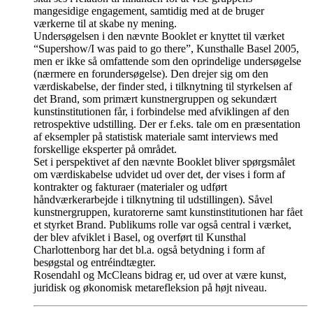
mangesidige engagement, samtidig med at de bruger
værkerne til at skabe ny mening.
Undersøgelsen i den nævnte Booklet er knyttet til værket
“Supershow/I was paid to go there”, Kunsthalle Basel 2005,
men er ikke så omfattende som den oprindelige undersøgelse
(nærmere en forundersøgelse). Den drejer sig om den
værdiskabelse, der finder sted, i tilknytning til styrkelsen af
det Brand, som primært kunstnergruppen og sekundært
kunstinstitutionen får, i forbindelse med afviklingen af den
retrospektive udstilling. Der er f.eks. tale om en præsentation
af eksempler på statistisk materiale samt interviews med
forskellige eksperter på området.
Set i perspektivet af den nævnte Booklet bliver spørgsmålet
om værdiskabelse udvidet ud over det, der vises i form af
kontrakter og fakturaer (materialer og udført
håndværkerarbejde i tilknytning til udstillingen). Såvel
kunstnergruppen, kuratorerne samt kunstinstitutionen har fået
et styrket Brand. Publikums rolle var også central i værket,
der blev afviklet i Basel, og overført til Kunsthal
Charlottenborg har det bl.a. også betydning i form af
besøgstal og entréindtægter.
Rosendahl og McCleans bidrag er, ud over at være kunst,
juridisk og økonomisk metarefleksion på højt niveau.