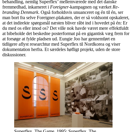
behandling, nemlig Superflex’ mellemværede med det danske
fremmedhad, inkarneret i
Foreigner
-kampagnen og værket
Re-
branding Denmark
. Også forholdsvis unuanceret og én til én, ser
man bort fra selve Foreigner-plakaten, der er så voldsomt opskaleret,
at det indirekte spørgsmål næsten bliver råbt ind i hovedet på én: Er
du med os eller imod os? Det ville nok havde været mere effektfuldt
at bibeholde det beskedne posterformat på en gigantisk væg frem for
at forsøge at fylde pladsen ud. Eungie Joo har gennemført en
tidligere aflyst researchtur med Superflex til Nordkorea og viser
dokumentation herfra. Et særdeles høfligt projekt, uden de store
diskussioner.
Superflex, The Game, 1995; Superflex, The