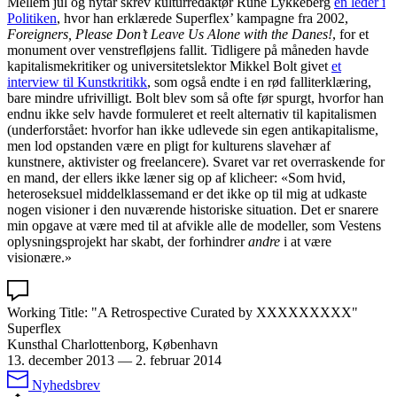
Mellem jul og nytår skrev kulturredaktør Rune Lykkeberg
en leder i
Politiken
, hvor han erklærede Superflex’ kampagne fra 2002,
Foreigners, Please Don’t Leave Us Alone with the Danes!
, for et
monument over venstrefløjens fallit. Tidligere på måneden havde
kapitalismekritiker og universitetslektor Mikkel Bolt givet
et
interview til Kunstkritikk
, som også endte i en rød falliterklæring,
bare mindre ufrivilligt. Bolt blev som så ofte før spurgt, hvorfor han
endnu ikke selv havde formuleret et reelt alternativ til kapitalismen
(underforstået: hvorfor han ikke udlevede sin egen antikapitalisme,
men lod opstanden være en pligt for kulturens slavehær af
kunstnere, aktivister og freelancere). Svaret var ret overraskende for
en mand, der ellers ikke læner sig op af klicheer: «Som hvid,
heteroseksuel middelklassemand er det ikke op til mig at udkaste
nogen visioner i den nuværende historiske situation. Det er snarere
min opgave at være med til at afvikle alle de modeller, som Vestens
oplysningsprojekt har skabt, der forhindrer
andre
i at være
visionære.»
Working Title: "A Retrospective Curated by XXXXXXXXX"
Superflex
Kunsthal Charlottenborg, København
13. december 2013
—
2. februar 2014
Nyhedsbrev