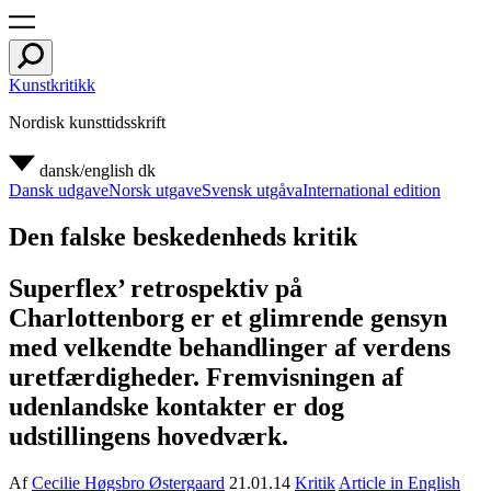
Kunstkritikk
Nordisk kunsttidsskrift
dansk/english
dk
Dansk udgave
Norsk utgave
Svensk utgåva
International edition
Den falske beskedenheds kritik
Superflex’ retrospektiv på
Charlottenborg er et glimrende gensyn
med velkendte behandlinger af verdens
uretfærdigheder. Fremvisningen af
udenlandske kontakter er dog
udstillingens hovedværk.
Af
Cecilie Høgsbro Østergaard
21.01.14
Kritik
Article in English