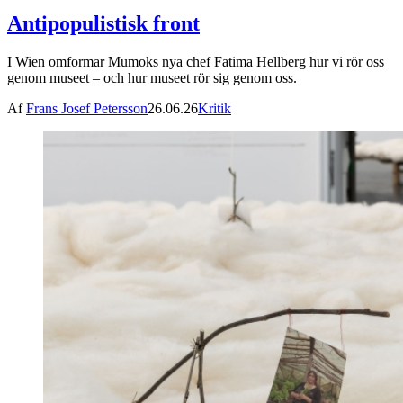
Antipopulistisk front
I Wien omformar Mumoks nya chef Fatima Hellberg hur vi rör oss
genom museet – och hur museet rör sig genom oss.
Af
Frans Josef Petersson
26.06.26
Kritik