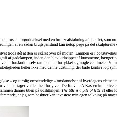
lt, rustent brønddæksel med en bronzeafstøbning af dækslet, som nu lig
ædlingen af en sådan brugsgenstand kan netop pege på det skulpturelle 
et trods dét at den er skåret over på midten. Lampen er i bogstaveligste
tografi af gadelampen, inden den blev kidnappet af kunstnerne, hænger 
tivet er forskudt – selv rammen har forrykket sig nogle centimeter. Vil m
 virkeligheden heller ikke med denne udstilling, der både konkret og s
sløse – og utrolig omstændelige – omdannelser af hverdagens elementer,
 vi ellers tager verden helt for givet. Derfra ville A Kassen kun blive
lsammen danner titlen på udstillingen,
The title is a pile of letters
) eller 
efererende, at jeg som beskuer kan investere min egen tolkning på materi