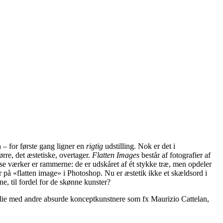
n – for første gang ligner en
rigtig
udstilling. Nok er det i
re, det æstetiske, overtager.
Flatten Images
består af fotografier af
se værker er rammerne: de er udskåret af ét stykke træ, men opdeler
r på «flatten image» i Photoshop. Nu er æstetik ikke et skældsord i
ne, til fordel for de skønne kunster?
milie med andre absurde konceptkunstnere som fx Maurizio Cattelan,