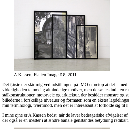
A Kassen, Flatten Image # 8, 2011.
Det første der slår mig ved udstillingen på IMO er netop at det – med
virkeligheden temmelig almindelige motiver, men de sættes ind i en r
stålkonstruktioner, motorveje og arkitektur, der besidder mønstre og s
billederne i forskellige niveauer og formater, som en ekstra lagdeling
min terminologi, tværtimod, men det er interessant at forholde sig til l
I mine øjne er A Kassen bedst, når de laver bedrageriske afvigelser 
der også er en mester i at ændre banale genstandes betydning radikalt.