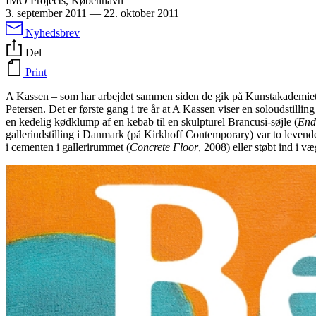
IMO Projects, København
3. september 2011
—
22. oktober 2011
Nyhedsbrev
Del
Print
A Kassen – som har arbejdet sammen siden de gik på Kunstakademiet
Petersen. Det er første gang i tre år at A Kassen viser en soloudstilli
en kedelig kødklump af en kebab til en skulpturel Brancusi-søjle (
End
galleriudstilling i Danmark (på Kirkhoff Contemporary) var to levende
i cementen i gallerirummet (
Concrete Floor
, 2008) eller støbt ind i 