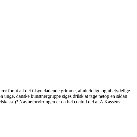
erer for at alt det tilsyneladende grimme, almindelige og ubetydelige
en unge, danske kunstnergruppe siges drilsk at tage netop en sådan
edskasse)? Navneforvirringen er en hel central del af A Kassens