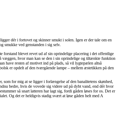
ger dér i fortovet og skinner smukt i solen. Igen er der tale om en
og smukke ved genstanden i sig selv.
 forstand blevet revet ud af sin oprindelige placering i det offentlige
på væggen, hvor man kan se den i sin oprindelige og tiltænkte funktion
an have resten af motivet ind på plads, så vil lygtepælen altså
ymbolsk er opdelt af den tværgående lampe – mellem æstetikken på den
 som for mig at se ligger i forlængelse af den banalitetens skønhed,
 endnu bedre, hvis de vovede sig videre ud på dybt vand, end dér hvor
forstummer så snart latteren har lagt sig, fordi gåden løses for os. Det er
alet. Og det er heldigvis stadig svært at løse gåden helt med A