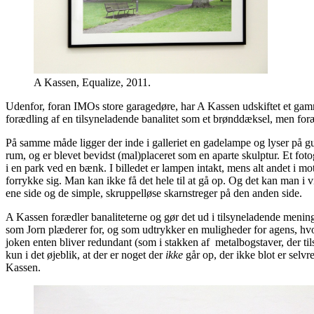
A Kassen, Equalize, 2011.
Udenfor, foran IMOs store garagedøre, har A Kassen udskiftet et gamme
forædling af en tilsyneladende banalitet som et brønddæksel, men for
På samme måde ligger der inde i galleriet en gadelampe og lyser på gulv
rum, og er blevet bevidst (mal)placeret som en aparte skulptur. Et fo
i en park ved en bænk. I billedet er lampen intakt, mens alt andet i mo
forrykke sig. Man kan ikke få det hele til at gå op. Og det kan man i
ene side og de simple, skruppelløse skarnstreger på den anden side.
A Kassen forædler banaliteterne og gør det ud i tilsyneladende mening
som Jorn plæderer for, og som udtrykker en muligheder for agens, hvor
joken enten bliver redundant (som i stakken af metalbogstaver, der ti
kun i det øjeblik, at der er noget der
ikke
går op, der ikke blot er selvr
Kassen.