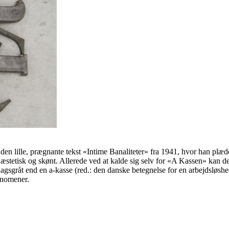
 den lille, prægnante tekst «Intime Banaliteter» fra 1941, hvor han plæd
 æstetisk og skønt. Allerede ved at kalde sig selv for «A Kassen» kan d
rdagsgråt end en a-kasse (red.: den danske betegnelse for en arbejdsløsh
ænomener.