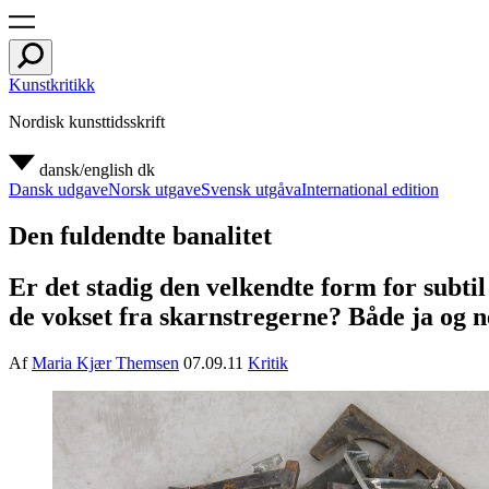
Kunstkritikk
Nordisk kunsttidsskrift
dansk/english
dk
Dansk udgave
Norsk utgave
Svensk utgåva
International edition
Den fuldendte banalitet
Er det stadig den velkendte form for subti
de vokset fra skarnstregerne? Både ja og n
Af
Maria Kjær Themsen
07.09.11
Kritik