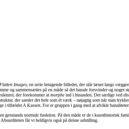
Flatten Images
, en serie betagende billeder, der står lænet langs vægge
amme og sammensættes på en måde så det banale forsvinder og noget stør
trukturer, der forekommer at
morphe
ind i hinanden. Det særlige ved dis
sstruktur, der samler det hele som ét værk – nøjagtig som når man trykke
ige i tilfældet A Kassen. For er gruppen i gang med at afvikle banaliteter
af en genstands normale funktion. På den måde er de i kunsthistorisk fa
 Absurditeten får vi heldigvis også på denne udstilling.