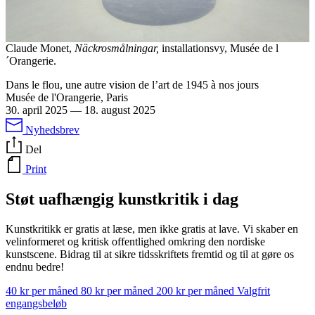
Claude Monet,
Näckrosmålningar,
installationsvy, Musée de l
´Orangerie.
Dans le flou, une autre vision de l’art de 1945 à nos jours
Musée de l'Orangerie, Paris
30. april 2025
—
18. august 2025
Nyhedsbrev
Del
Print
Støt uafhængig kunstkritik i dag
Kunstkritikk er gratis at læse, men ikke gratis at lave. Vi skaber en
velinformeret og kritisk offentlighed omkring den nordiske
kunstscene. Bidrag til at sikre tidsskriftets fremtid og til at gøre os
endnu bedre!
40 kr per måned
80 kr per måned
200 kr per måned
Valgfrit
engangsbeløb