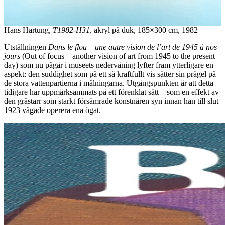
Hans Hartung,
T1982-H31,
akryl på duk, 185×300 cm, 1982
Utställningen
Dans le flou – une autre vision de l’art de 1945 à nos
jours
(Out of focus – another vision of art from 1945 to the present
day) som nu pågår i museets nedervåning lyfter fram ytterligare en
aspekt: den suddighet som på ett så kraftfullt vis sätter sin prägel på
de stora vattenpartierna i målningarna. Utgångspunkten är att detta
tidigare har uppmärksammats på ett förenklat sätt – som en effekt av
den gråstarr som starkt försämrade konstnären syn innan han till slut
1923 vågade operera ena ögat.