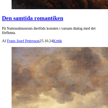
Den samtida romantiken
På Nationalmuseum återföds konsten i varsam dialog med det
förflutna.
Af
Frans Josef Petersson
25.10.24
Kritik