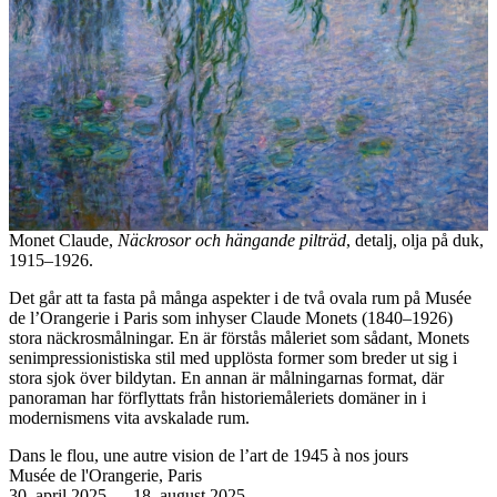
Monet Claude,
Näckrosor och hängande pilträd
, detalj, olja på duk,
1915–1926.
Det går att ta fasta på många aspekter i de två ovala rum på Musée
de l’Orangerie i Paris som inhyser Claude Monets (1840–1926)
stora näckrosmålningar. En är förstås måleriet som sådant, Monets
senimpressionistiska stil med upplösta former som breder ut sig i
stora sjok över bildytan. En annan är målningarnas format, där
panoraman har förflyttats från historiemåleriets domäner in i
modernismens vita avskalade rum.
Dans le flou, une autre vision de l’art de 1945 à nos jours
Musée de l'Orangerie, Paris
30. april 2025
—
18. august 2025