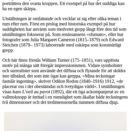
porträttera den svarta kroppen. Ett exempel på hur det suddiga kan
ha en egen skärpa.
Utställningen är omfattande och vecklar ut sig efter olika teman i
rum efter rum. Först en prolog med historiska exempel på hur
suddigheten har använts som medvetet grepp långt före den tid som
utställningen fokuserar på. Som renässansens «sfumato», eller hur
fotografer som Julia Margaret Cameron (1815–1879) och Edward
Steichen (1879– 1973) laborerade med oskärpa som konstnärligt
grepp.
Och här finns förstås William Turner (175–1851), vars upplösta
motiv på många sätt föregår impressionismen. Vidare symbolister
och surrealister som använde det diffusa och flytande för att skildra
inre tillstånd, det som inte ögat kan greppa. «Mina teckningar
fastslår ingenting», skriver Odilon Redon (1840–1916) 1912, «de
placerar oss i det obestämdas och tvetydigas värld». I utställningen
visas hans
L’oeil au pavot
(1892), där ett öga ackompanjerat av en
vallmoknopp är inritad i en rumslighet som åkallar både teckningens
två dimensioner och det tredimensionella rummets diffusa djup.