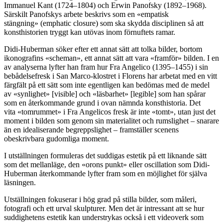
Immanuel Kant (1724–1804) och Erwin Panofsky (1892–1968).
Särskilt Panofskys arbete beskrivs som en «empatisk
stängning» (emphatic closure) som ska skydda disciplinen så att
konsthistorien tryggt kan utövas inom förnuftets ramar.
Didi-Huberman söker efter ett annat sätt att tolka bilder, bortom
ikonografins «scheman», ett annat sätt att vara «framför» bilden. I en
av analyserna lyfter han fram hur Fra Angelico (1395–1455) i sin
bebådelsefresk i San Marco-klostret i Florens har arbetat med en vitt
färgfält på ett sätt som inte egentligen kan bedömas med de medel
av «synlighet» [visible] och «läsbarhet» [legible] som han spårar
som en återkommande grund i ovan nämnda konsthistoria. Det
vita «tomrummet» i Fra Angelicos fresk är inte «tomt», utan just det
moment i bilden som genom sin materialitet och rumslighet – snarare
än en idealiserande begreppslighet – framställer scenens
obeskrivbara gudomliga moment.
I utställningen formuleras det suddigas estetik på ett liknande sätt
som det mellanläge, den «orons punkt» eller oscillation som Didi-
Huberman återkommande lyfter fram som en möjlighet för själva
läsningen.
Utställningen fokuserar i hög grad på stilla bilder, som måleri,
fotografi och ett urval skulpturer. Men det är intressant att se hur
suddighetens estetik kan understrykas också i ett videoverk som