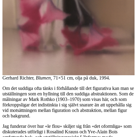
Gerhard Richter,
Blumen,
71×51 cm, olja på duk, 1994.
Om det suddiga ofta tänks i förhållande till det figurativa kan man se
utställningen som en hyllning till den suddiga abstraktionen. Som de
målningar av Mark Rothko (1903–1970) som visas här, och som
förkroppsligar det indistinkta i sig självt snarare än att uppehålla sig
vid motsättningen mellan figuration och abstraktion, mellan figur
och bakgrund.
Jag funderar över hur «le flou» skiljer sig från «det oformliga» som
diskuterades utförligt i Rosalind Krauss och Yve-Alain Bois