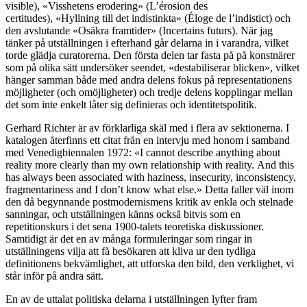
visible), «Visshetens erodering» (L’érosion des
certitudes), «Hyllning till det indistinkta» (Éloge de l’indistict) och
den avslutande «Osäkra framtider» (Incertains futurs). När jag
tänker på utställningen i efterhand går delarna in i varandra, vilket
torde glädja curatorerna. Den första delen tar fasta på på konstnärer
som på olika sätt undersöker seendet, «destabiliserar blicken», vilket
hänger samman både med andra delens fokus på representationens
möjligheter (och omöjligheter) och tredje delens kopplingar mellan
det som inte enkelt låter sig definieras och identitetspolitik.
Gerhard Richter är av förklarliga skäl med i flera av sektionerna. I
katalogen återfinns ett citat från en intervju med honom i samband
med Venedigbiennalen 1972: «I cannot describe anything about
reality more clearly than my own relationship with reality. And this
has always been associated with haziness, insecurity, inconsistency,
fragmentariness and I don’t know what else.» Detta faller väl inom
den då begynnande postmodernismens kritik av enkla och stelnade
sanningar, och utställningen känns också bitvis som en
repetitionskurs i det sena 1900-talets teoretiska diskussioner.
Samtidigt är det en av många formuleringar som ringar in
utställningens vilja att få besökaren att kliva ur den tydliga
definitionens bekvämlighet, att utforska den bild, den verklighet, vi
står inför på andra sätt.
En av de uttalat politiska delarna i utställningen lyfter fram