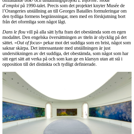
omfattande bok- och utställningsprojekt
L’Informe: mode
d’emploi
på 1990-talet. Precis som det projektet knyter Musée de
l’Orangeries utställning an till Georges Batailles formuleringar om
den tydliga formens begränsningar, men med en förskjutning bort
från det oformliga som något lågt.
Dans le flou
vill på alla sätt lyfta fram det obestämda som en egen
modalitet. Den engelska översättningen av titeln är olycklig på det
sättet. «
Out of focus
» pekar mot det suddiga som en brist, något som
saknar skärpa. Det intressantaste med utställningen är just
undersökningen av det suddiga, det obestämda, som något som har
sitt eget sätt att verka på och som kan ge en klarsyn utan att stå i
opposition till det distinkta och tydligt definierade.