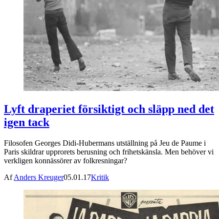
Lyft draperiet försiktigt och släpp ned det
igen tack
Filosofen Georges Didi-Hubermans utställning på Jeu de Paume i
Paris skildrar upprorets berusning och frihetskänsla. Men behöver vi
verkligen konnässörer av folkresningar?
Af
Anders Kreuger
05.01.17
Kritik