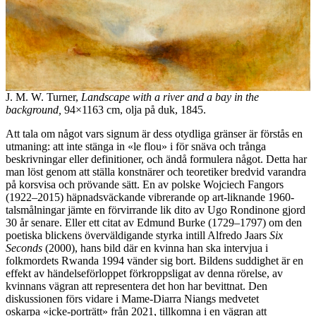
J. M. W. Turner,
Landscape with a river and a bay in the
background,
94×1163 cm, olja på duk, 1845.
Att tala om något vars signum är dess otydliga gränser är förstås en
utmaning: att inte stänga in «le flou» i för snäva och trånga
beskrivningar eller definitioner, och ändå formulera något. Detta har
man löst genom att ställa konstnärer och teoretiker bredvid varandra
på korsvisa och prövande sätt. En av polske Wojciech Fangors
(1922–2015) häpnadsväckande vibrerande op art-liknande 1960-
talsmålningar jämte en förvirrande lik dito av Ugo Rondinone gjord
30 år senare. Eller ett citat av Edmund Burke (1729–1797) om den
poetiska blickens överväldigande styrka intill Alfredo Jaars
Six
Seconds
(2000), hans bild där en kvinna han ska intervjua i
folkmordets Rwanda 1994 vänder sig bort. Bildens suddighet är en
effekt av händelseförloppet förkroppsligat av denna rörelse, av
kvinnans vägran att representera det hon har bevittnat. Den
diskussionen förs vidare i Mame-Diarra Niangs medvetet
oskarpa «icke-porträtt» från 2021, tillkomna i en vägran att