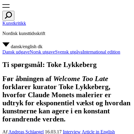
Kunstkritikk
Nordisk kunsttidsskrift
dansk/english
dk
Dansk udgave
Norsk utgave
Svensk utgåva
International edition
Ti spørgsmål: Toke Lykkeberg
Før åbningen af
Welcome Too Late
forklarer kurator Toke Lykkeberg,
hvorfor Claude Monets malerier er
udtryk for eksponentiel vækst og hvordan
kunstnerne kan agere i en konstant
forandrende verden.
Af
Andreas Schlaegel
16.03.17
Interview
Article in English