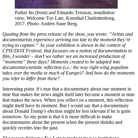
Parker Ito (front) and Eduardo Terrazas, installation
view, Welcome Too Late, Kunsthal Charlottenborg,
2017. Photo: Anders Sune Berg.
Quoting from the press release of the show, you wrote: ”
Artists and
documentarists experience arriving too late to the moment they’
re
trying to capture.“
As your exhibition is shown in the context of
CPH:DOX Festival, that focusses on a notion of documentation in
film, I wonder – don’
t we rather see an increased production of
”
moments”
these days
? Moments
created
to be
adapted into
documentary/artistic reflection (i.e.: the way right wing populism
takes over the media in much of Europe)
?
A
nd how do the moments
you refer to dif
f
er from th
ese?
Interesting point. It’s true that a documentary about one moment in
time that makes the news might itself later become a moment in time
that makes the news. When you reflect on a moment, this reflection
might itself have its moment. But I would say that a documentary
about Donald Trump’s election might be less relevant if he is gone
tomorrow. So my point is that it is more difficult to make
documentaries about the present when the present shrinks and
quickly recedes into the past.