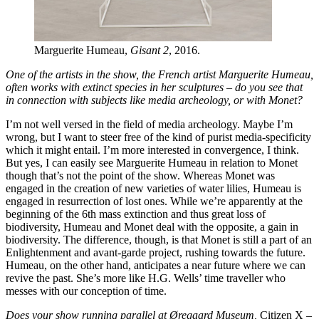
Marguerite Humeau,
Gisant 2
, 2016.
One of the artists in the show,
the French artist Marguerite Humeau,
often works with extinct species in her sculptures – do you see that
in connection with subjects like media archeology, or with Monet?
I’m not well versed in the field of media archeology. Maybe I’m
wrong, but I want to steer free of the kind of purist media-specificity
which it might entail. I’m more interested in convergence, I think.
But yes, I can easily see Marguerite Humeau in relation to Monet
though that’s not the point of the show. Whereas Monet was
engaged in the creation of new varieties of water lilies, Humeau is
engaged in resurrection of lost ones. While we’re apparently at the
beginning of the 6th mass extinction and thus great loss of
biodiversity, Humeau and Monet deal with the opposite, a gain in
biodiversity. The difference, though, is that Monet is still a part of an
Enlightenment and avant-garde project, rushing towards the future.
Humeau, on the other hand, anticipates a near future where we can
revive the past. She’s more like H.G. Wells’ time traveller who
messes with our conception of time.
Does your show running parallel at Øregaard Museum,
Citizen X –