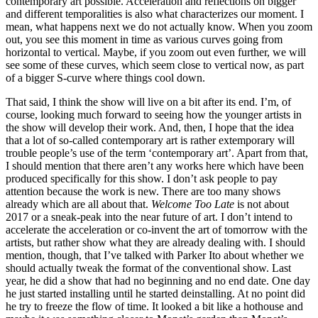
contemporary art possible. Acceleration and reflections on bigger
and different temporalities is also what characterizes our moment. I
mean, what happens next we do not actually know. When you zoom
out, you see this moment in time as various curves going from
horizontal to vertical. Maybe, if you zoom out even further, we will
see some of these curves, which seem close to vertical now, as part
of a bigger S-curve where things cool down.
That said, I think the show will live on a bit after its end. I’m, of
course, looking much forward to seeing how the younger artists in
the show will develop their work. And, then, I hope that the idea
that a lot of so-called contemporary art is rather extemporary will
trouble people’s use of the term ‘contemporary art’. Apart from that,
I should mention that there aren’t any works here which have been
produced specifically for this show. I don’t ask people to pay
attention because the work is new. There are too many shows
already which are all about that.
Welcome Too Late
is not about
2017 or a sneak-peak into the near future of art. I don’t intend to
accelerate the acceleration or co-invent the art of tomorrow with the
artists, but rather show what they are already dealing with. I should
mention, though, that I’ve talked with Parker Ito about whether we
should actually tweak the format of the conventional show. Last
year, he did a show that had no beginning and no end date. One day
he just started installing until he started deinstalling. At no point did
he try to freeze the flow of time. It looked a bit like a hothouse and