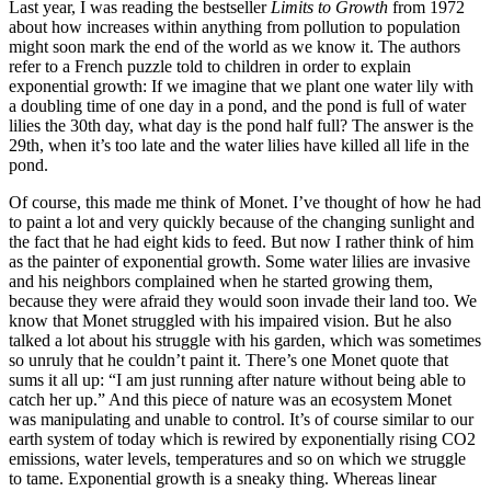
Last year, I was reading the bestseller
Limits to Growth
from 1972
about how increases within anything from pollution to population
might soon mark the end of the world as we know it. The authors
refer to a French puzzle told to children in order to explain
exponential growth: If we imagine that we plant one water lily with
a doubling time of one day in a pond, and the pond is full of water
lilies the 30th day, what day is the pond half full? The answer is the
29th, when it’s too late and the water lilies have killed all life in the
pond.
Of course, this made me think of Monet. I’ve thought of how he had
to paint a lot and very quickly because of the changing sunlight and
the fact that he had eight kids to feed. But now I rather think of him
as the painter of exponential growth. Some water lilies are invasive
and his neighbors complained when he started growing them,
because they were afraid they would soon invade their land too. We
know that Monet struggled with his impaired vision. But he also
talked a lot about his struggle with his garden, which was sometimes
so unruly that he couldn’t paint it. There’s one Monet quote that
sums it all up: “I am just running after nature without being able to
catch her up.” And this piece of nature was an ecosystem Monet
was manipulating and unable to control. It’s of course similar to our
earth system of today which is rewired by exponentially rising CO2
emissions, water levels, temperatures and so on which we struggle
to tame. Exponential growth is a sneaky thing. Whereas linear