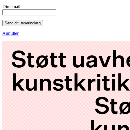
Din email
Send dit læserindlæg
Annuller