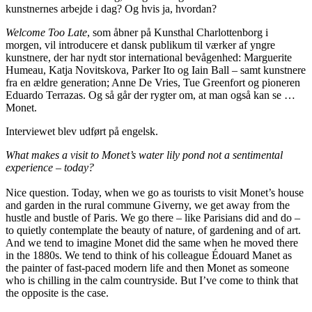
kunstnernes arbejde i dag? Og hvis ja, hvordan?
Welcome Too Late
, som åbner på Kunsthal Charlottenborg i
morgen, vil introducere et dansk publikum til værker af yngre
kunstnere, der har nydt stor international bevågenhed: Marguerite
Humeau, Katja Novitskova, Parker Ito og Iain Ball – samt kunstnere
fra en ældre generation; Anne De Vries, Tue Greenfort og pioneren
Eduardo Terrazas. Og så går der rygter om, at man også kan se …
Monet.
Interviewet blev udført på engelsk.
What makes a visit to Monet’
s water lily pond not a sentimental
experience
–
today?
Nice question. Today, when we go as tourists to visit Monet’s house
and garden in the rural commune Giverny, we get away from the
hustle and bustle of Paris. We go there – like Parisians did and do –
to quietly contemplate the beauty of nature, of gardening and of art.
And we tend to imagine Monet did the same when he moved there
in the 1880s. We tend to think of his colleague Édouard Manet as
the painter of fast-paced modern life and then Monet as someone
who is chilling in the calm countryside. But I’ve come to think that
the opposite is the case.