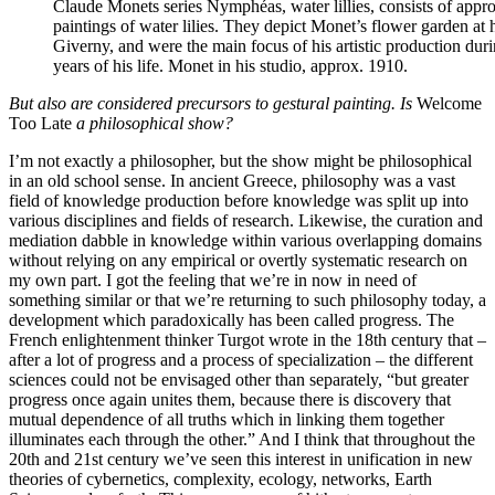
Claude Monets series Nymphéas, water lillies, consists of appr
paintings of water lilies. They depict Monet’s flower garden at 
Giverny, and were the main focus of his artistic production durin
years of his life. Monet in his studio, approx. 1910.
But also are considered precursors to gestural painting.
Is
Welcome
Too Late
a philosophical show?
I’m not exactly a philosopher, but the show might be philosophical
in an old school sense. In ancient Greece, philosophy was a vast
field of knowledge production before knowledge was split up into
various disciplines and fields of research. Likewise, the curation and
mediation dabble in knowledge within various overlapping domains
without relying on any empirical or overtly systematic research on
my own part. I got the feeling that we’re in now in need of
something similar or that we’re returning to such philosophy today, a
development which paradoxically has been called progress. The
French enlightenment thinker Turgot wrote in the 18th century that –
after a lot of progress and a process of specialization – the different
sciences could not be envisaged other than separately, “but greater
progress once again unites them, because there is discovery that
mutual dependence of all truths which in linking them together
illuminates each through the other.” And I think that throughout the
20th and 21st century we’ve seen this interest in unification in new
theories of cybernetics, complexity, ecology, networks, Earth