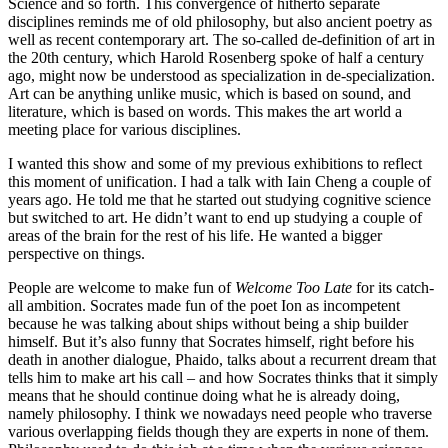
Science and so forth. This convergence of hitherto separate
disciplines reminds me of old philosophy, but also ancient poetry as
well as recent contemporary art. The so-called de-definition of art in
the 20th century, which Harold Rosenberg spoke of half a century
ago, might now be understood as specialization in de-specialization.
Art can be anything unlike music, which is based on sound, and
literature, which is based on words. This makes the art world a
meeting place for various disciplines.
I wanted this show and some of my previous exhibitions to reflect
this moment of unification. I had a talk with Iain Cheng a couple of
years ago. He told me that he started out studying cognitive science
but switched to art. He didn’t want to end up studying a couple of
areas of the brain for the rest of his life. He wanted a bigger
perspective on things.
People are welcome to make fun of
Welcome Too Late
for its catch-
all ambition. Socrates made fun of the poet Ion as incompetent
because he was talking about ships without being a ship builder
himself. But it’s also funny that Socrates himself, right before his
death in another dialogue, Phaido, talks about a recurrent dream that
tells him to make art his call – and how Socrates thinks that it simply
means that he should continue doing what he is already doing,
namely philosophy. I think we nowadays need people who traverse
various overlapping fields though they are experts in none of them.