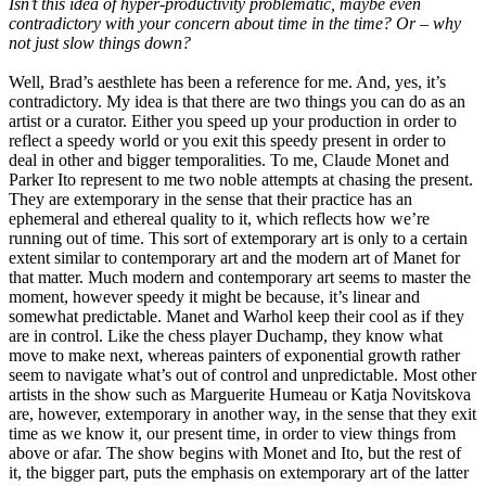
Isn’
t this idea of hyper-productivity problematic, maybe even
contradictory with your concern about time in the time? Or – why
not just slow things down?
Well, Brad’s aesthlete has been a reference for me. And, yes, it’s
contradictory. My idea is that there are two things you can do as an
artist or a curator. Either you speed up your production in order to
reflect a speedy world or you exit this speedy present in order to
deal in other and bigger temporalities. To me, Claude Monet and
Parker Ito represent to me two noble attempts at chasing the present.
They are extemporary in the sense that their practice has an
ephemeral and ethereal quality to it, which reflects how we’re
running out of time. This sort of extemporary art is only to a certain
extent similar to contemporary art and the modern art of Manet for
that matter. Much modern and contemporary art seems to master the
moment, however speedy it might be because, it’s linear and
somewhat predictable. Manet and Warhol keep their cool as if they
are in control. Like the chess player Duchamp, they know what
move to make next, whereas painters of exponential growth rather
seem to navigate what’s out of control and unpredictable. Most other
artists in the show such as Marguerite Humeau or Katja Novitskova
are, however, extemporary in another way, in the sense that they exit
time as we know it, our present time, in order to view things from
above or afar. The show begins with Monet and Ito, but the rest of
it, the bigger part, puts the emphasis on extemporary art of the latter