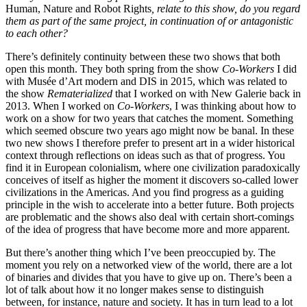
Human, Nature and Robot Rights
, relate to this show, do you regard
them as part of the same project, in continuation of or antagonistic
to each other?
There’s definitely continuity between these two shows that both
open this month. They both spring from the show
Co-Workers
I did
with Musée d’Art modern and DIS in 2015, which was related to
the show
Rematerialized
that I worked on with New Galerie back in
2013. When I worked on
Co-Workers
, I was thinking about how to
work on a show for two years that catches the moment. Something
which seemed obscure two years ago might now be banal. In these
two new shows I therefore prefer to present art in a wider historical
context through reflections on ideas such as that of progress. You
find it in European colonialism, where one civilization paradoxically
conceives of itself as higher the moment it discovers so-called lower
civilizations in the Americas. And you find progress as a guiding
principle in the wish to accelerate into a better future. Both projects
are problematic and the shows also deal with certain short-comings
of the idea of progress that have become more and more apparent.
But there’s another thing which I’ve been preoccupied by. The
moment you rely on a networked view of the world, there are a lot
of binaries and divides that you have to give up on. There’s been a
lot of talk about how it no longer makes sense to distinguish
between, for instance, nature and society. It has in turn lead to a lot