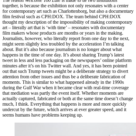
The reason
Welcome Too Late
is made to tie two institutions
together, is because the exhibition not only resonates with a center
for contemporary art such as Charlottenborg, but also a documentary
film festival such as CPH:DOX. The team behind CPH:DOX
thought my description of the impossibility of making contemporary
art – literally art that is ‘with time’ – resonates with documentary
film makers whose products are months or years in the making.
Journalists, however, who literally report from one day to the next,
might seem slightly less troubled by the acceleration I’m talking
about. But it’s also because journalism is no longer about what
happens in the time of one day. It’s about sharing Trump’s latest
tweet in less and less packaging on the newspapers’ online platform
minutes after it’s on his Twitter wall. And yes, it has been pointed
out that such Trump tweets might be a deliberate strategy to divert
attention from other issues and thus be a deliberate fabrication of
moments. This is similar to what happened already in the 1990s
during the Gulf War when it became clear with real-time coverage
that mediation was partly the event itself. Whether moments are
actually captured, fabricated or both at the same time doesn’t change
much, I think. Everything that happens is more and more quickly
undercut by the future, which arrives at ever greater speed, and it
seems humans have problems keeping up.