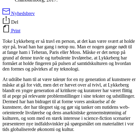
Nyhedsbrev
Del
Print
Toke Lykkeberg er så travl en person, at det kan være svært at holde
styr på, hvad han har gang i netop nu. Man er nogen gange nødt til
at fange ham i Teheran, Paris eller Moss. Måske er det netop på
grund af denne travle og turbulente livsførelse, at Lykkeberg har
formået at holde fingeren på pulsen af samtidskulturen og hvordan
den formes og påvirkes af ny teknologi.
At udråbe ham til at være talerør for en ny generation af kunstnere er
måske at gå for vidt, men det er hævet over al tvivl, at Lykkeberg
blandt en yngre generation af kritikere og kuratorer har været flittig
til at pege på relevante problemstillinger i sine tekster og udstillinger.
Dermed har han bidraget til at forme vores anskuelse af de
kunstnere, der har tilegnet sig og gør sig tanker om nutidens web-
orienterede livsførelse og dens anarkistiske gennemstrømning af
kulturen, og som med en stærk interesse i science-fiction scenarier
præsenterer nye indfaldsvinkler på spørgsmålet om materialitet i vor
tids globaliserede økonomi og kultur.