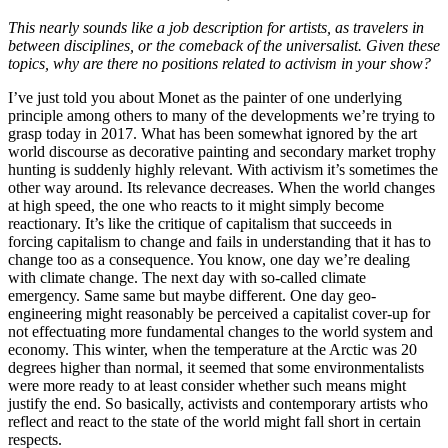
This nearly sounds like a job description for artists, as travelers in
between disciplines, or the comeback of the universalist.
Given the
se
topics, why are there no positions related to activism in
your show?
I’ve just told you about Monet as the painter of one underlying
principle among others to many of the developments we’re trying to
grasp today in 2017. What has been somewhat ignored by the art
world discourse as decorative painting and secondary market trophy
hunting is suddenly highly relevant. With activism it’s sometimes the
other way around. Its relevance decreases. When the world changes
at high speed, the one who reacts to it might simply become
reactionary. It’s like the critique of capitalism that succeeds in
forcing capitalism to change and fails in understanding that it has to
change too as a consequence. You know, one day we’re dealing
with climate change. The next day with so-called climate
emergency. Same same but maybe different. One day geo-
engineering might reasonably be perceived a capitalist cover-up for
not effectuating more fundamental changes to the world system and
economy. This winter, when the temperature at the Arctic was 20
degrees higher than normal, it seemed that some environmentalists
were more ready to at least consider whether such means might
justify the end. So basically, activists and contemporary artists who
reflect and react to the state of the world might fall short in certain
respects.