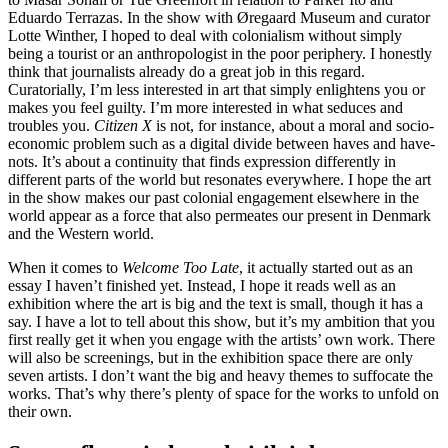
Eduardo Terrazas. In the show with Øregaard Museum and curator
Lotte Winther, I hoped to deal with colonialism without simply
being a tourist or an anthropologist in the poor periphery. I honestly
think that journalists already do a great job in this regard.
Curatorially, I’m less interested in art that simply enlightens you or
makes you feel guilty. I’m more interested in what seduces and
troubles you.
Citizen X
is not, for instance, about a moral and socio-
economic problem such as a digital divide between haves and have-
nots. It’s about a continuity that finds expression differently in
different parts of the world but resonates everywhere. I hope the art
in the show makes our past colonial engagement elsewhere in the
world appear as a force that also permeates our present in Denmark
and the Western world.
When it comes to
Welcome Too Late
, it actually started out as an
essay I haven’t finished yet. Instead, I hope it reads well as an
exhibition where the art is big and the text is small, though it has a
say. I have a lot to tell about this show, but it’s my ambition that you
first really get it when you engage with the artists’ own work. There
will also be screenings, but in the exhibition space there are only
seven artists. I don’t want the big and heavy themes to suffocate the
works. That’s why there’s plenty of space for the works to unfold on
their own.