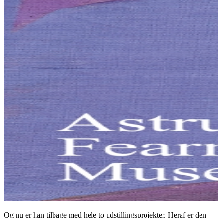
Og nu er han tilbage med hele to udstillingsprojekter. Heraf er den