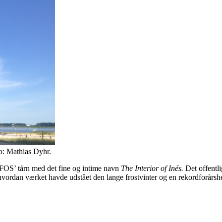
o: Mathias Dyhr.
e FOS’ tårn med det fine og intime navn
The Interior of Inés.
Det offentl
ordan værket havde udstået den lange frostvinter og en rekordforårshede