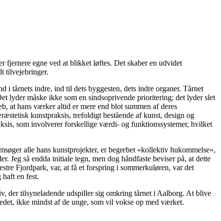
 fjernere egne ved at blikket løftes. Det skaber en udvidet
 tilvejebringer.
d i tårnets indre, ind til dets byggesten, dets indre organer. Tårnet
t lyder måske ikke som en sindsoprivende prioritering; det lyder slet
greb, at hans værker altid er mere end blot summen af deres
æstetisk kunstpraksis, trefoldigt bestående af kunst, design og
aksis, som involverer forskellige værdi- og funktionssystemer, hvilket
jemsøger alle hans kunstprojekter, er begrebet «kollektiv hukommelse»,
er. Jeg så endda initiale tegn, men dog håndfaste beviser på, at dette
stre Fjordpark, var, at få et forspring i sommerkuløren, var det
haft en fest.
iv, der tilsyneladende udspiller sig omkring tårnet i Aalborg. At blive
stedet, ikke mindst af de unge, som vil vokse op med værket.