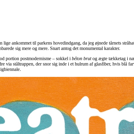
un lige ankommet til parkens hovedindgang, da jeg øjnede tårnets stråhat 
enbarede sig mere og mere. Snart antog det monumental karakter.
god portion postmodernisme – sokkel i
béton brut
og ægte tækketag i nær
dre via ståltrappen, der snor sig inde i et hulrum af glasfiber, hvis blå f
igbiennale.