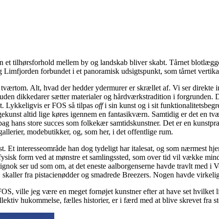
et tilhørsforhold mellem by og landskab bliver skabt. Tårnet blotlægger
g Limfjorden forbundet i et panoramisk udsigtspunkt, som tårnet vertikalt
, tværtom. Alt, hvad der hedder ydermurer er skrællet af. Vi ser direkte in
den dikkedarer sætter materialer og hårdværkstradition i forgrunden. De
t. Lykkeligvis er FOS så tilpas
off
i sin kunst og i sit funktionalitetsbe
unst altid lige køres igennem en fantasikværn. Samtidig er det en tvær
ger bag hans store succes som folkekær samtidskunstner. Det er en kunstpr
allerier, modebutikker, og, som her, i det offentlige rum.
nst. Et interesseområde han dog tydeligt har italesat, og som nærmest h
 fysisk form ved at mønstre et samlingssted, som over tid vil vække mind
tignok ser ud som om, at det eneste aalborgenserne havde travlt med i Ve
r, skaller fra pistacienødder og smadrede Breezers. Nogen havde virkelig 
FOS, ville jeg være en meget fornøjet kunstner efter at have set hvilket l
ektiv hukommelse, fælles historier, er i færd med at blive skrevet fra 