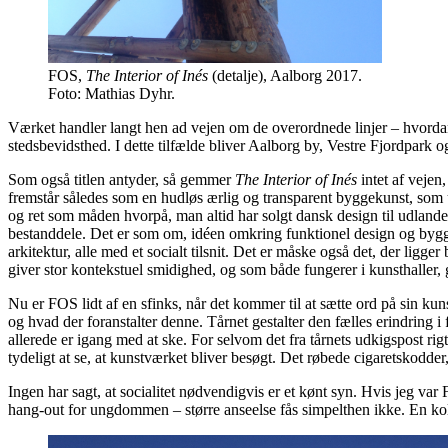
FOS,
The Interior of Inés
(detalje), Aalborg 2017.
Foto: Mathias Dyhr.
Værket handler langt hen ad vejen om de overordnede linjer – hvordan 
stedsbevidsthed. I dette tilfælde bliver Aalborg by, Vestre Fjordpark o
Som også titlen antyder, så gemmer
The Interior of Inés
intet af vejen
fremstår således som en hudløs ærlig og transparent byggekunst, som u
og ret som måden hvorpå, man altid har solgt dansk design til udlande
bestanddele. Det er som om, idéen omkring funktionel design og byggek
arkitektur, alle med et socialt tilsnit. Det er måske også det, der lig
giver stor kontekstuel smidighed, og som både fungerer i kunsthaller, g
Nu er FOS lidt af en sfinks, når det kommer til at sætte ord på sin ku
og hvad der foranstalter denne. Tårnet gestalter den fælles erindring i
allerede er igang med at ske. For selvom det fra tårnets udkigspost rig
tydeligt at se, at kunstværket bliver besøgt. Det røbede cigaretskodde
Ingen har sagt, at socialitet nødvendigvis er et kønt syn. Hvis jeg var 
hang-out for ungdommen – større anseelse fås simpelthen ikke. En koll