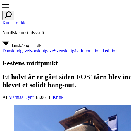
Kunstkritikk
Nordisk kunsttidsskrift
dansk/english
dk
Dansk udgave
Norsk utgave
Svensk utgåva
International edition
Festens midtpunkt
Et halvt år er gået siden FOS' tårn blev ind
blevet et solidt hang-out.
Af
Mathias Dyhr
18.06.18
Kritik