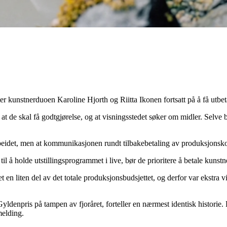
ter kunstnerduoen Karoline Hjorth og Riitta Ikonen fortsatt på å få utbeta
t at de skal få godtgjørelse, og at visningsstedet søker om midler. Selve b
arbeidet, men at kommunikasjonen rundt tilbakebetaling av produksjonsko
l å holde utstillingsprogrammet i live, bør de prioritere å betale kunstnere
n liten del av det totale produksjonsbudsjettet, og derfor var ekstra vikt
Gyldenpris på tampen av fjoråret, forteller en nærmest identisk histori
elding.