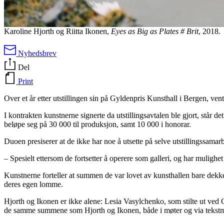
Karoline Hjorth og Riitta Ikonen,
Eyes as Big as Plates # Brit
, 2018.
Nyhedsbrev
Del
Print
Over et år etter utstillingen sin på Gyldenpris Kunsthall i Bergen, ven
I kontrakten kunstnerne signerte da utstillingsavtalen ble gjort, står de
beløpe seg på 30 000 til produksjon, samt 10 000 i honorar.
Duoen presiserer at de ikke har noe å utsette på selve utstillingssam
– Spesielt ettersom de fortsetter å operere som galleri, og har mulighet ti
Kunstnerne forteller at summen de var lovet av kunsthallen bare dekket e
deres egen lomme.
Hjorth og Ikonen er ikke alene: Lesia Vasylchenko, som stilte ut ved 
de samme summene som Hjorth og Ikonen, både i møter og via tekstm