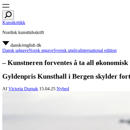
Kunstkritikk
Nordisk kunsttidsskrift
dansk/english
dk
Dansk udgave
Norsk utgave
Svensk utgåva
International edition
– Kunstneren forventes å ta all økonomisk 
Gyldenpris Kunsthall i Bergen skylder fortsa
Af
Victoria Durnak
15.04.25
Nyhed