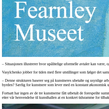
– Situasjonen illustrerer hvor upålitelige uformelle avtaler kan være,
Vasylchenko jobber for tiden med flere utstillinger som følger det samme
– Denne strukturen baserer seg på kunstneres ubetalte og usynlige arb
byrden? Særlig for kunstnere som lever med en konstant økonomisk usi
Fortsatt har ingen av de tre kunstnerne fått utbetalt de forespeilte su
etter vår henvendelse til kunsthallen at en konkret tidsramme for tilba