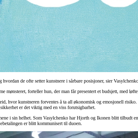
 og hvordan de ofte setter kunstnere i sårbare posisjoner, sier Vasylche
 mønsteret, forteller hun, der man får presentert et budsjett, med løfter 
eid, hvor kunstneren forventes å ta all økonomisk og emosjonell risiko
kkerhet er det viktig med en viss forutsigbarhet.
mmene i sin helhet. Som Vasylchenko har Hjorth og Ikonen blitt tilbudt en 
kebetalingen er blitt kommunisert til duoen.