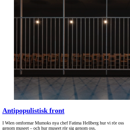
Antipopulistisk front
I Wien omformar Mumoks nya chef Fatima Hellberg hur vi rör oss
genom museet – och hur museet rör sig genom oss.