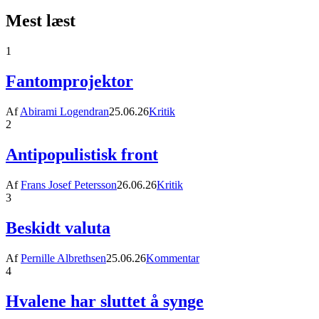
Mest læst
1
Fantomprojektor
Af
Abirami Logendran
25.06.26
Kritik
2
Antipopulistisk front
Af
Frans Josef Petersson
26.06.26
Kritik
3
Beskidt valuta
Af
Pernille Albrethsen
25.06.26
Kommentar
4
Hvalene har sluttet å synge