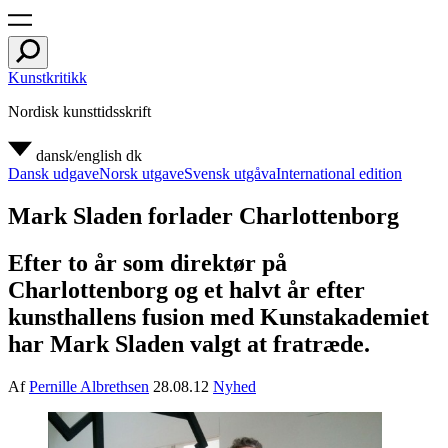
Kunstkritikk
Nordisk kunsttidsskrift
dansk/english
dk
Dansk udgave
Norsk utgave
Svensk utgåva
International edition
Mark Sladen forlader Charlottenborg
Efter to år som direktør på
Charlottenborg og et halvt år efter
kunsthallens fusion med Kunstakademiet
har Mark Sladen valgt at fratræde.
Af
Pernille Albrethsen
28.08.12
Nyhed