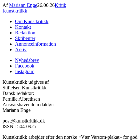
Af
Mariann Enge
26.06.26
Kritik
Kunstkritikk
Om Kunstkritikk
Kontakt
Redaktion
Skribenter
Annonceinformation
Arkiv
Nyhedsbrev
Facebook
Instagram
Kunstkritikk udgives af
Stiftelsen Kunstkritikk
Dansk redaktør:
Pernille Albrethsen
Ansvarshavende redaktør:
Mariann Enge
post@kunstkritikk.dk
ISSN 1504-0925
Kunstkritikk arbejder efter den norske «Vær Varsom-plakat» for god