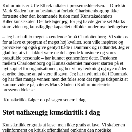
Kulturminister Uffe Elbæk udtaler i pressemeddelelsen: – Direktør
Mark Sladen har nu besluttet at forlade Charlottenborg og ikke
fortsætte efter den kommende fusion med Kunstakademiets
Billedkunstskoler. Det beklager jeg, for jeg havde gerne set Marks
store viden og kunstfaglige kapacitet udfoldet under nye betingelser.
– Jeg har haft to meget spændende år på Charlottenborg. Vi satte os
for at lave et program af meget høj kvalitet, som ville inspirere og
provokere og også give genlyd både i Danmark og i udlandet. Jeg er
glad for, at vi – takket være de deltagende kunstnere og vores
pragtfulde personale – har kunnet gennemføre dette. Fusionen
mellem Charlottenborg og Kunstakademiet markerer starten på et
nyt kapitel for organisationen, og her vil nytænkning og nye måder
at gribe tingene an på være til gavn. Jeg har nydt min tid i Danmark
og har fået mange venner, men det føles som det rigtige tidspunkt at
komme videre på, citeres Mark Sladen i Kulturministeriets
pressemeddelelse.
Kunstkritikk følger op på sagen senere i dag.
Støt uafhængig kunstkritik i dag
Kunstkritikk er gratis at læse, men ikke gratis at lave. Vi skaber en
velinformeret og kritisk offentlighed omkring den nordiske