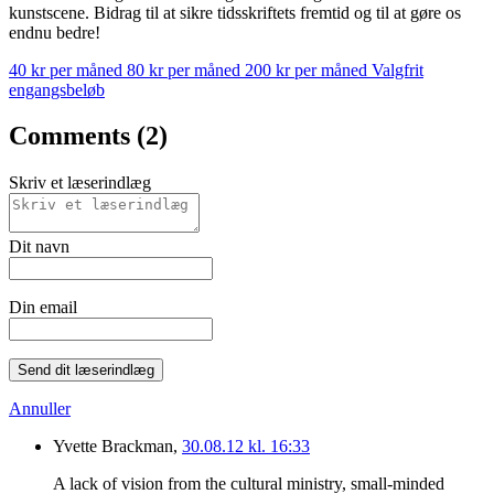
kunstscene. Bidrag til at sikre tidsskriftets fremtid og til at gøre os
endnu bedre!
40 kr per måned
80 kr per måned
200 kr per måned
Valgfrit
engangsbeløb
Comments (2)
Skriv et læserindlæg
Dit navn
Din email
Send dit læserindlæg
Annuller
Yvette Brackman,
30.08.12 kl. 16:33
A lack of vision from the cultural ministry, small-minded