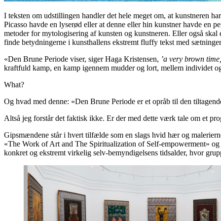
I teksten om udstillingen handler det hele meget om, at kunstneren h
Picasso havde en lyserød eller at denne eller hin kunstner havde en p
metoder for mytologisering af kunsten og kunstneren. Eller også skal de
finde betydningerne i kunsthallens ekstremt fluffy tekst med sætninge
«Den Brune Periode viser, siger Haga Kristensen,
’a very brown time,
kraftfuld kamp, en kamp igennem mudder og lort, mellem individet 
What?
Og hvad med denne: «Den Brune Periode er et opråb til den tiltagende o
Altså jeg forstår det faktisk ikke. Er der med dette værk tale om et pr
Gipsmændene står i hvert tilfælde som en slags hvid hær og malerierne
«The Work of Art and The Spiritualization of Self-empowerment» og de
konkret og ekstremt virkelig selv-bemyndigelsens tidsalder, hvor grup