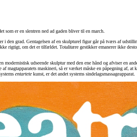
et som er en slentren ned ad gaden bliver til en march.
 i den grad. Gentagelsen af en skulpturel figur går på tværs af udstilli
ikke rigtigt, om det er tilfældet. Totalitære gestikker emanerer ikke des
er en modernistisk udseende skulptur med den ene hånd og afviser en an
af magtapparatets maskineri, så er værket måske en påpegning af, at kun
 systems
entartete
kunst, er det andet systems sindelagsmassageapparat.