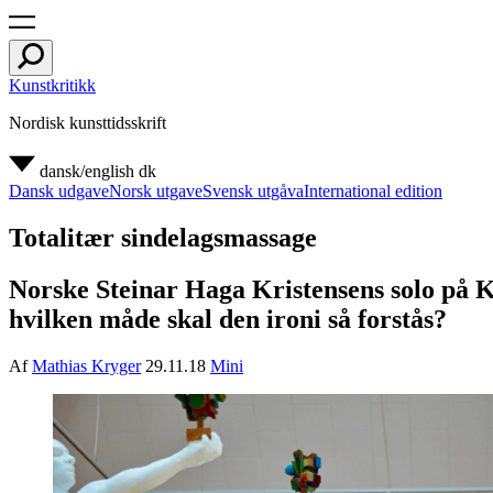
Kunstkritikk
Nordisk kunsttidsskrift
dansk/english
dk
Dansk udgave
Norsk utgave
Svensk utgåva
International edition
Totalitær sindelagsmassage
Norske Steinar Haga Kristensens solo på Ku
hvilken måde skal den ironi så forstås?
Af
Mathias Kryger
29.11.18
Mini