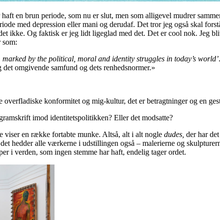
ar haft en brun periode, som nu er slut, men som alligevel mudrer sam
eriode med depression eller mani og derudaf. Det tror jeg også skal for
t ikke. Og faktisk er jeg lidt ligeglad med det. Det er cool nok. Jeg bliv
r som:
 marked by the political, moral and identity struggles in today’s world’
og det omgivende samfund og dets renhedsnormer.»
verfladiske konformitet og mig-kultur, det er betragtninger og en gestus
ogramskrift imod identitetspolitikken? Eller det modsatte?
 viser en række fortabte munke. Altså, alt i alt nogle
dudes,
der har de
t hedder alle værkerne i udstillingen også – malerierne og skulpturern
per i verden, som ingen stemme har haft, endelig tager ordet.