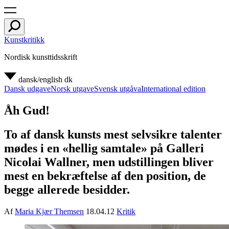
Kunstkritikk
Nordisk kunsttidsskrift
dansk/english
dk
Dansk udgave
Norsk utgave
Svensk utgåva
International edition
Åh Gud!
To af dansk kunsts mest selvsikre talenter
mødes i en «hellig samtale» på Galleri
Nicolai Wallner, men udstillingen bliver
mest en bekræftelse af den position, de
begge allerede besidder.
Af
Maria Kjær Themsen
18.04.12
Kritik