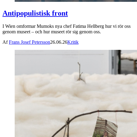
Antipopulistisk front
I Wien omformar Mumoks nya chef Fatima Hellberg hur vi rör oss
genom museet – och hur museet rör sig genom oss.
Af
Frans Josef Petersson
26.06.26
Kritik