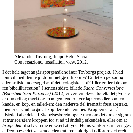
Alexander Tovborg, Jeppe Hein, Sacra
Conversazione, installation view, 2012.
I det hele taget angår spørgsmålene især Tovborgs projekt. Hvad
han vil med denne guddommelige urhistorie? Er det en personlig
eller kritisk undersøgelse af det teologiske stof? Eller er der tale om
ren bibelillustration? I seriens sidste billede
Sacra Conversazione
(Banished from Paradise)
(2012) er verden blevet todelt: det øverste
er dunkelt og mørkt og man genkender hverdagsremedier som en
kande, en kop, en tallerken: den nederste del fremstår først abstrakt,
men er et sandt orgie af kopulerende lemmer. Kroppen er altså
tilstede i alle dele af Skabelsesberetningen: men om det drejer sig om
at
transcendere
kroppen for at nå til åndelig erkendelse, eller om at
bruge den
til selvsamme er svært at tyde. Heins værker kan her siges
at fremhæve det sansende element, men aldrig at udfordre det reelt