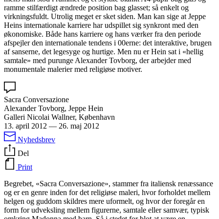
ramme stilfærdigt ændrede position bag glasset; så enkelt og
virkningsfuldt. Utrolig meget er sket siden. Man kan sige at Jeppe
Heins internationale karriere har udspillet sig synkront med den
økonomiske. Både hans karriere og hans værker fra den periode
afspejler den internationale tendens i 00erne: det interaktive, brugen
af sanserne, det legesyge og hurtige. Men nu er Hein sat i «hellig
samtale» med purunge Alexander Tovborg, der arbejder med
monumentale malerier med religiøse motiver.
Sacra Conversazione
Alexander Tovborg, Jeppe Hein
Galleri Nicolai Wallner, København
13. april 2012
—
26. maj 2012
Nyhedsbrev
Del
Print
Begrebet, «Sacra Conversazione», stammer fra italiensk renæssance
og er en genre inden for det religiøse maleri, hvor forholdet mellem
helgen og guddom skildres mere uformelt, og hvor der foregår en
form for udveksling mellem figurerne, samtale eller samvær, typisk
omkring Madonna med barn. Så i stedet for blot at være en