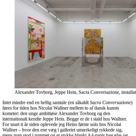
Alexander Tovborg, Jeppe Hein, Sacra Conversazione, installat
Intet mindre end en hellig samtale (en såkaldt
Sacra Conversazione
)
føres for tiden hos Nicolai Wallner mellem to af dansk kunsts
kometer: den unge ambitiøse Alexander Tovborg og den
internationalt kendte Jeppe Hein. Begge er de i stald hos Wallner.
For snart ti år siden oplevede jeg Heins første solo hos Nicolai
Wallner – hvor den ene væg i galleriet umærkeligt rykkede sig,
mens man stod i rummet og et stykke blankt A4-papir bag glas og