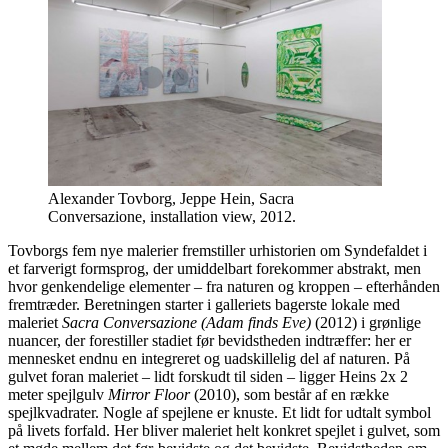
Alexander Tovborg, Jeppe Hein, Sacra
Conversazione, installation view, 2012.
Tovborgs fem nye malerier fremstiller urhistorien om Syndefaldet i
et farverigt formsprog, der umiddelbart forekommer abstrakt, men
hvor genkendelige elementer – fra naturen og kroppen – efterhånden
fremtræder. Beretningen starter i galleriets bagerste lokale med
maleriet
Sacra Conversazione (Adam finds Eve)
(2012) i grønlige
nuancer, der forestiller stadiet før bevidstheden indtræffer: her er
mennesket endnu en integreret og uadskillelig del af naturen. På
gulvet foran maleriet – lidt forskudt til siden – ligger Heins 2x 2
meter spejlgulv
Mirror Floor
(2010), som består af en række
spejlkvadrater. Nogle af spejlene er knuste. Et lidt for udtalt symbol
på livets forfald. Her bliver maleriet helt konkret spejlet i gulvet, som