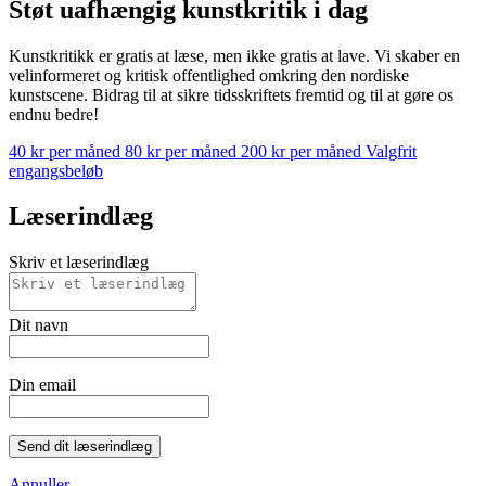
Støt uafhængig kunstkritik i dag
Kunstkritikk er gratis at læse, men ikke gratis at lave. Vi skaber en
velinformeret og kritisk offentlighed omkring den nordiske
kunstscene. Bidrag til at sikre tidsskriftets fremtid og til at gøre os
endnu bedre!
40 kr per måned
80 kr per måned
200 kr per måned
Valgfrit
engangsbeløb
Læserindlæg
Skriv et læserindlæg
Dit navn
Din email
Send dit læserindlæg
Annuller