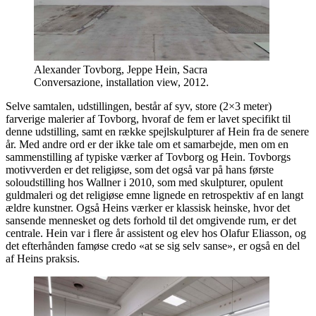
Alexander Tovborg, Jeppe Hein, Sacra
Conversazione, installation view, 2012.
Selve samtalen, udstillingen, består af syv, store (2×3 meter)
farverige malerier af Tovborg, hvoraf de fem er lavet specifikt til
denne udstilling, samt en række spejlskulpturer af Hein fra de senere
år. Med andre ord er der ikke tale om et samarbejde, men om en
sammenstilling af typiske værker af Tovborg og Hein. Tovborgs
motivverden er det religiøse, som det også var på hans første
soloudstilling hos Wallner i 2010, som med skulpturer, opulent
guldmaleri og det religiøse emne lignede en retrospektiv af en langt
ældre kunstner. Også Heins værker er klassisk heinske, hvor det
sansende mennesket og dets forhold til det omgivende rum, er det
centrale. Hein var i flere år assistent og elev hos Olafur Eliasson, og
det efterhånden famøse credo «at se sig selv sanse», er også en del
af Heins praksis.