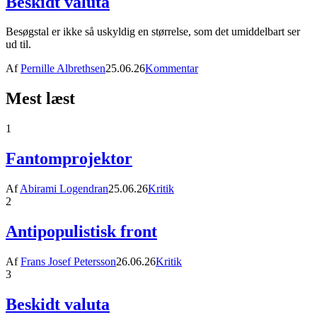
Beskidt valuta
Besøgstal er ikke så uskyldig en størrelse, som det umiddelbart ser
ud til.
Af
Pernille Albrethsen
25.06.26
Kommentar
Mest læst
1
Fantomprojektor
Af
Abirami Logendran
25.06.26
Kritik
2
Antipopulistisk front
Af
Frans Josef Petersson
26.06.26
Kritik
3
Beskidt valuta