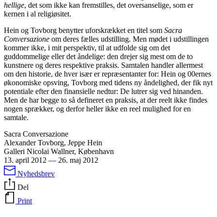
hellige
, det som ikke kan fremstilles, det oversanselige, som er
kernen i al religiøsitet.
Hein og Tovborg benytter uforskrækket en titel som
Sacra
Conversazione
om deres fælles udstilling. Men mødet i udstillingen
kommer ikke, i mit perspektiv, til at udfolde sig om det
guddommelige eller det åndelige: den drejer sig mest om de to
kunstnere og deres respektive praksis. Samtalen handler allermest
om den historie, de hver især er repræsentanter for: Hein og 00ernes
økonomiske opsving, Tovborg med tidens ny åndelighed, der fik nyt
potentiale efter den finansielle nedtur: De lutrer sig ved hinanden.
Men de har begge to så defineret en praksis, at der reelt ikke findes
nogen sprækker, og derfor heller ikke en reel mulighed for en
samtale.
Sacra Conversazione
Alexander Tovborg, Jeppe Hein
Galleri Nicolai Wallner, København
13. april 2012
—
26. maj 2012
Nyhedsbrev
Del
Print