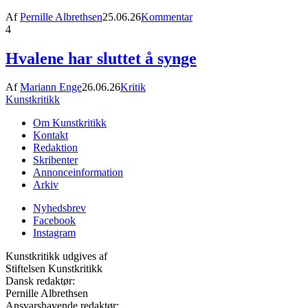
Af
Pernille Albrethsen
25.06.26
Kommentar
4
Hvalene har sluttet å synge
Af
Mariann Enge
26.06.26
Kritik
Kunstkritikk
Om Kunstkritikk
Kontakt
Redaktion
Skribenter
Annonceinformation
Arkiv
Nyhedsbrev
Facebook
Instagram
Kunstkritikk udgives af
Stiftelsen Kunstkritikk
Dansk redaktør:
Pernille Albrethsen
Ansvarshavende redaktør: