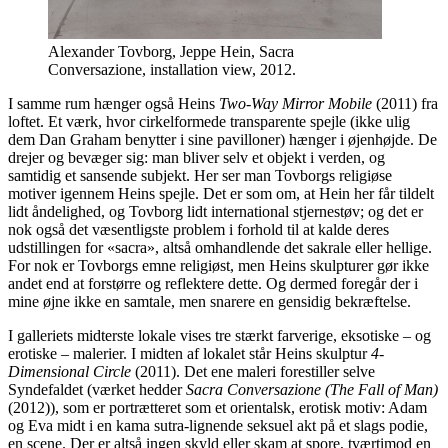
Alexander Tovborg, Jeppe Hein, Sacra
Conversazione, installation view, 2012.
I samme rum hænger også Heins
Two-Way Mirror Mobile
(2011) fra
loftet. Et værk, hvor cirkelformede transparente spejle (ikke ulig
dem Dan Graham benytter i sine pavilloner) hænger i øjenhøjde. De
drejer og bevæger sig: man bliver selv et objekt i verden, og
samtidig et sansende subjekt. Her ser man Tovborgs religiøse
motiver igennem Heins spejle. Det er som om, at Hein her får tildelt
lidt åndelighed, og Tovborg lidt international stjernestøv; og det er
nok også det væsentligste problem i forhold til at kalde deres
udstillingen for «sacra», altså omhandlende det sakrale eller hellige.
For nok er Tovborgs emne religiøst, men Heins skulpturer gør ikke
andet end at forstørre og reflektere dette. Og dermed foregår der i
mine øjne ikke en samtale, men snarere en gensidig bekræftelse.
I galleriets midterste lokale vises tre stærkt farverige, eksotiske – og
erotiske – malerier. I midten af lokalet står Heins skulptur
4-
Dimensional Circle
(2011). Det ene maleri forestiller selve
Syndefaldet (værket hedder
Sacra Conversazione (The Fall of Man)
(2012)), som er portrætteret som et orientalsk, erotisk motiv: Adam
og Eva midt i en kama sutra-lignende seksuel akt på et slags podie,
en scene. Der er altså ingen skyld eller skam at spore, tværtimod en