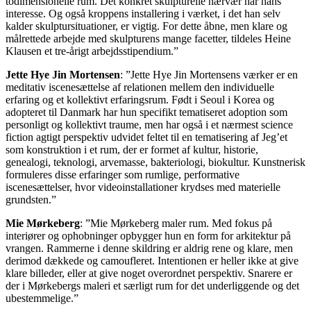
todimensionelle rum. Det konkret skulpturelle nærvær har hans
interesse. Og også kroppens installering i værket, i det han selv
kalder skulptursituationer, er vigtig. For dette åbne, men klare og
målrettede arbejde med skulpturens mange facetter, tildeles Heine
Klausen et tre-årigt arbejdsstipendium.”
Jette Hye Jin Mortensen
:
”Jette Hye Jin Mortensens værker er en
meditativ iscenesættelse af relationen mellem den individuelle
erfaring og et kollektivt erfaringsrum. Født i Seoul i Korea og
adopteret til Danmark har hun specifikt tematiseret adoption som
personligt og kollektivt traume, men har også i et nærmest science
fiction agtigt perspektiv udvidet feltet til en tematisering af Jeg’et
som konstruktion i et rum, der er formet af kultur, historie,
genealogi, teknologi, arvemasse, bakteriologi, biokultur. Kunstnerisk
formuleres disse erfaringer som rumlige, performative
iscenesættelser, hvor videoinstallationer krydses med materielle
grundsten.”
Mie Mørkeberg
:
”Mie Mørkeberg maler rum. Med fokus på
interiører og ophobninger opbygger hun en form for arkitektur på
vrangen. Rammerne i denne skildring er aldrig rene og klare, men
derimod dækkede og camoufleret. Intentionen er heller ikke at give
klare billeder, eller at give noget overordnet perspektiv. Snarere er
der i Mørkebergs maleri et særligt rum for det underliggende og det
ubestemmelige.”