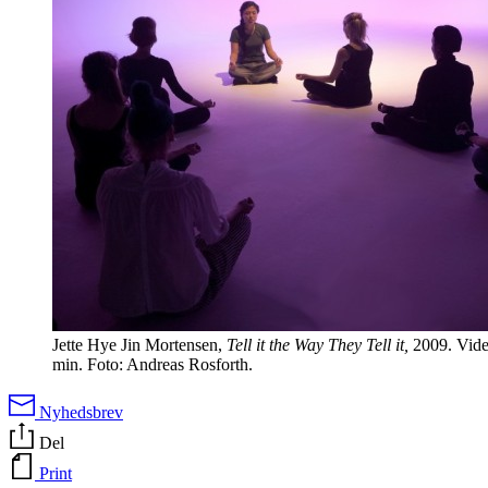
Jette Hye Jin Mortensen,
Tell it the Way They Tell it,
2009. Vide
min. Foto: Andreas Rosforth.
Nyhedsbrev
Del
Print