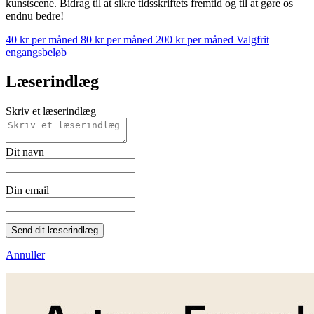
kunstscene. Bidrag til at sikre tidsskriftets fremtid og til at gøre os
endnu bedre!
40 kr per måned
80 kr per måned
200 kr per måned
Valgfrit
engangsbeløb
Læserindlæg
Skriv et læserindlæg
Dit navn
Din email
Send dit læserindlæg
Annuller