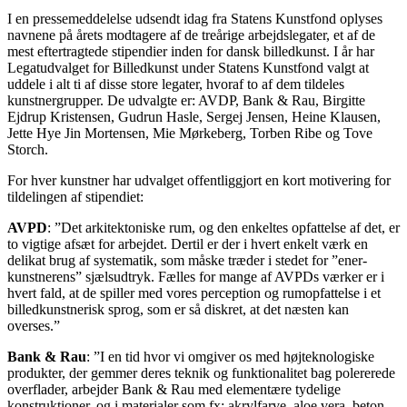
I en pressemeddelelse udsendt idag fra Statens Kunstfond oplyses
navnene på årets modtagere af de treårige arbejdslegater, et af de
mest eftertragtede stipendier inden for dansk billedkunst. I år har
Legatudvalget for Billedkunst under Statens Kunstfond valgt at
uddele i alt ti af disse store legater, hvoraf to af dem tildeles
kunstnergrupper. De udvalgte er: AVDP, Bank & Rau, Birgitte
Ejdrup Kristensen, Gudrun Hasle, Sergej Jensen, Heine Klausen,
Jette Hye Jin Mortensen, Mie Mørkeberg, Torben Ribe og Tove
Storch.
For hver kunstner har udvalget offentliggjort en kort motivering for
tildelingen af stipendiet:
AVPD
:
”Det arkitektoniske rum, og den enkeltes opfattelse af det, er
to vigtige afsæt for arbejdet. Dertil er der i hvert enkelt værk en
delikat brug af systematik, som måske træder i stedet for ”ener-
kunstnerens” sjælsudtryk. Fælles for mange af AVPDs værker er i
hvert fald, at de spiller med vores perception og rumopfattelse i et
billedkunstnerisk sprog, som er så diskret, at det næsten kan
overses.”
Bank & Rau
:
”I en tid hvor vi omgiver os med højteknologiske
produkter, der gemmer deres teknik og funktionalitet bag polererede
overflader, arbejder Bank & Rau med elementære tydelige
konstruktioner, og i materialer som fx: akrylfarve, aloe vera, beton,