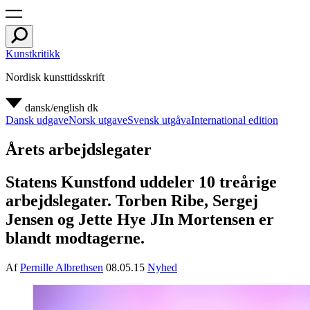
Kunstkritikk
Nordisk kunsttidsskrift
dansk/english
dk
Dansk udgave
Norsk utgave
Svensk utgåva
International edition
Årets arbejdslegater
Statens Kunstfond uddeler 10 treårige
arbejdslegater. Torben Ribe, Sergej
Jensen og Jette Hye JIn Mortensen er
blandt modtagerne.
Af
Pernille Albrethsen
08.05.15
Nyhed