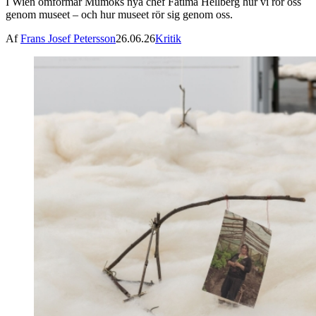
I Wien omformar Mumoks nya chef Fatima Hellberg hur vi rör oss
genom museet – och hur museet rör sig genom oss.
Af
Frans Josef Petersson
26.06.26
Kritik