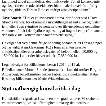
kærlighed til det almindelige, det mislykkede. For sit konsekvente
og eksperimenterende arbejde, der hiver maleriet væk fra ufarlig
nydelse, tildeles Torben Ribe et treårigt arbejdsstipendium.”
Tove Storch
:
”Det er et lavspændt drama, der finder sted i Tove
Storchs værker, for eksempel i modstillingen af sart silke og rustent
jern, eller i den rytmiske bevægelse over tilsyneladende uendelige
varianter af blåt i den lydløse oplæsning af bøger, i en performance,
der som visuel koncert alene taler farvens sprog.”
Udvalget har ved denne årlige uddeling behandlet 799 ansøgninger
og har valgt at imødekomme 162 i form af enten treårige
arbejdsstipendier eller arbejdslegater på beløb mellem 50.000 og
150.000 kr. I alt er der blevet uddelt 17.850.000 kr.
Legatudvalget for Billedkunst består i 2014-2015 af:
Billedkunstner Morten Stræde (formand), kunsthistoriker Birgitte
Anderberg, billedkunstner Jesper Fabricius, videokunstner Katja
Bjørn og billedkunstner Mette Winckelmann.
Støt uafhængig kunstkritik i dag
Kunstkritikk er gratis at læse, men ikke gratis at lave. Vi skaber en
velinformeret og kritisk offentlighed omkring den nordiske