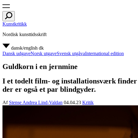
Kunstkritikk
Nordisk kunsttidsskrift
dansk/english
dk
Dansk udgave
Norsk utgave
Svensk utgåva
International edition
Guldkorn i en jernmine
I et todelt film- og installationsværk fi
der er også et par blindgyder.
Af
Stense Andrea Lind-Valdan
04.04.23
Kritik