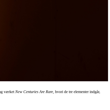
bag værket
New Centuries Are Rare,
hvori de tre elementer indgår,