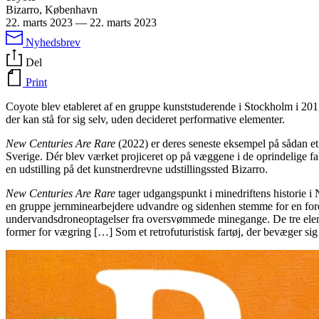
Bizarro, København
22. marts 2023
—
22. marts 2023
Nyhedsbrev
Del
Print
Coyote blev etableret af en gruppe kunststuderende i Stockholm i 2017
der kan stå for sig selv, uden decideret performative elementer.
New Centuries Are Rare
(2022) er deres seneste eksempel på sådan et v
Sverige. Dér blev værket projiceret op på væggene i de oprindelige f
en udstilling på det kunstnerdrevne udstillingssted Bizarro.
New Centuries Are Rare
tager udgangspunkt i minedriftens historie i N
en gruppe jernminearbejdere udvandre og sidenhen stemme for en forene
undervandsdroneoptagelser fra oversvømmede minegange. De tre elemen
former for vægring […] Som et retrofuturistisk fartøj, der bevæger sig