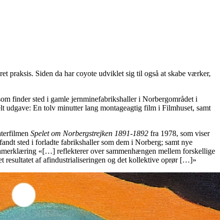
t praksis. Siden da har coyote udviklet sig til også at skabe værker,
 som finder sted i gamle jernminefabrikshaller i Norbergområdet i
t udgave: En tolv minutter lang montageagtig film i Filmhuset, samt
eaterfilmen
Spelet om Norbergstrejken 1891-1892
fra 1978, som viser
andt sted i forladte fabrikshaller som dem i Norberg; samt nye
gramerklæring «[…] reflekterer over sammenhængen mellem forskellige
 resultatet af afindustrialiseringen og det kollektive oprør […]»