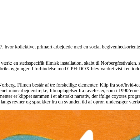
, hvor kollektivet primært arbejdede med en social begivenhedsorientere
ærk; en stedsspecifik filmisk installation, skabt til Norbergfestivalen,
abriksbygninger. I forbindelse med CPH:DOX blev værket vist i en todel
orberg. Filmen består af tre forskellige elementer: Klip fra sort/hvid-t
t minearbejderstrejke; filmoptagelser fra ravefester, som i 1990’erne f
ter er klippet sammen i et abstrakt narrativ, der ifølge coyotes pro
 langs revner og sprækker fra en svunden tid af oprør, undersøger værket