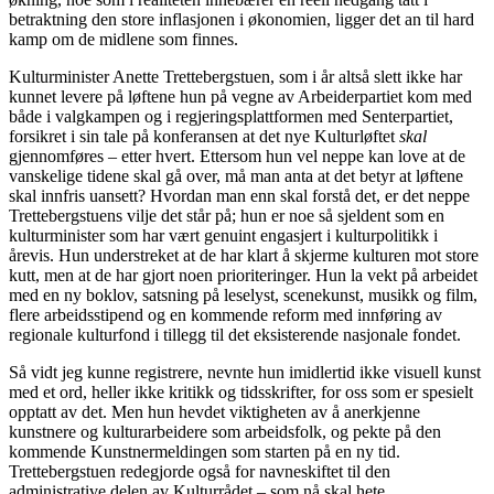
betraktning den store inflasjonen i økonomien, ligger det an til hard
kamp om de midlene som finnes.
Kulturminister Anette Trettebergstuen, som i år altså slett ikke har
kunnet levere på løftene hun på vegne av Arbeiderpartiet kom med
både i valgkampen og i regjeringsplattformen med Senterpartiet,
forsikret i sin tale på konferansen at det nye Kulturløftet
skal
gjennomføres – etter hvert. Ettersom hun vel neppe kan love at de
vanskelige tidene skal gå over, må man anta at det betyr at løftene
skal innfris uansett? Hvordan man enn skal forstå det, er det neppe
Trettebergstuens vilje det står på; hun er noe så sjeldent som en
kulturminister som har vært genuint engasjert i kulturpolitikk i
årevis. Hun understreket at de har klart å skjerme kulturen mot store
kutt, men at de har gjort noen prioriteringer. Hun la vekt på arbeidet
med en ny boklov, satsning på leselyst, scenekunst, musikk og film,
flere arbeidsstipend og en kommende reform med innføring av
regionale kulturfond i tillegg til det eksisterende nasjonale fondet.
Så vidt jeg kunne registrere, nevnte hun imidlertid ikke visuell kunst
med et ord, heller ikke kritikk og tidsskrifter, for oss som er spesielt
opptatt av det. Men hun hevdet viktigheten av å anerkjenne
kunstnere og kulturarbeidere som arbeidsfolk, og pekte på den
kommende Kunstnermeldingen som starten på en ny tid.
Trettebergstuen redegjorde også for navneskiftet til den
administrative delen av Kulturrådet – som nå skal hete