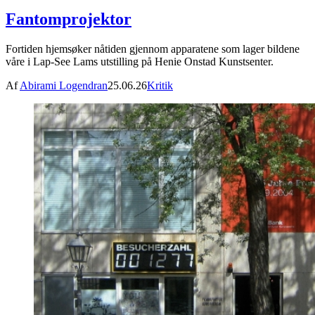
Fantomprojektor
Fortiden hjemsøker nåtiden gjennom apparatene som lager bildene
våre i Lap-See Lams utstilling på Henie Onstad Kunstsenter.
Af
Abirami Logendran
25.06.26
Kritik