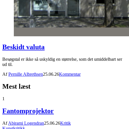
Beskidt valuta
Besøgstal er ikke så uskyldig en størrelse, som det umiddelbart ser
ud til.
Af
Pernille Albrethsen
25.06.26
Kommentar
Mest læst
1
Fantomprojektor
Af
Abirami Logendran
25.06.26
Kritik
Kunstkritikk