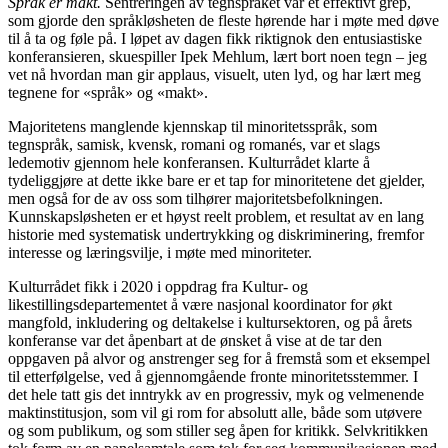
Språk er makt.
Sentreringen av tegnspråket var et effektivt grep,
som gjorde den språkløsheten de fleste hørende har i møte med døve
til å ta og føle på. I løpet av dagen fikk riktignok den entusiastiske
konferansieren, skuespiller Ipek Mehlum, lært bort noen tegn – jeg
vet nå hvordan man gir applaus, visuelt, uten lyd, og har lært meg
tegnene for «språk» og «makt».
Majoritetens manglende kjennskap til minoritetsspråk, som
tegnspråk, samisk, kvensk, romani og romanés, var et slags
ledemotiv gjennom hele konferansen. Kulturrådet klarte å
tydeliggjøre at dette ikke bare er et tap for minoritetene det gjelder,
men også for de av oss som tilhører majoritetsbefolkningen.
Kunnskapsløsheten er et høyst reelt problem, et resultat av en lang
historie med systematisk undertrykking og diskriminering, fremfor
interesse og læringsvilje, i møte med minoriteter.
Kulturrådet fikk i 2020 i oppdrag fra Kultur- og
likestillingsdepartementet å være nasjonal koordinator for økt
mangfold, inkludering og deltakelse i kultursektoren, og på årets
konferanse var det åpenbart at de ønsket å vise at de tar den
oppgaven på alvor og anstrenger seg for å fremstå som et eksempel
til etterfølgelse, ved å gjennomgående fronte minoritetsstemmer. I
det hele tatt gis det inntrykk av en progressiv, myk og velmenende
maktinstitusjon, som vil gi rom for absolutt alle, både som utøvere
og som publikum, og som stiller seg åpen for kritikk. Selvkritikken