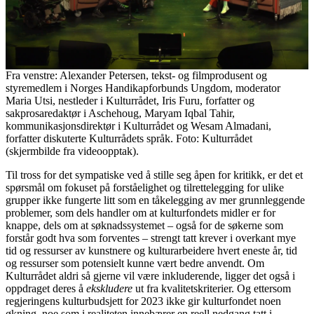
Fra venstre: Alexander Petersen, tekst- og filmprodusent og
styremedlem i Norges Handikapforbunds Ungdom, moderator
Maria Utsi, nestleder i Kulturrådet, Iris Furu, forfatter og
sakprosaredaktør i Aschehoug, Maryam Iqbal Tahir,
kommunikasjonsdirektør i Kulturrådet og Wesam Almadani,
forfatter diskuterte Kulturrådets språk. Foto: Kulturrådet
(skjermbilde fra videoopptak).
Til tross for det sympatiske ved å stille seg åpen for kritikk, er det et
spørsmål om fokuset på forståelighet og tilrettelegging for ulike
grupper ikke fungerte litt som en tåkelegging av mer grunnleggende
problemer, som dels handler om at kulturfondets midler er for
knappe, dels om at søknadssystemet – også for de søkerne som
forstår godt hva som forventes – strengt tatt krever i overkant mye
tid og ressurser av kunstnere og kulturarbeidere hvert eneste år, tid
og ressurser som potensielt kunne vært bedre anvendt. Om
Kulturrådet aldri så gjerne vil være inkluderende, ligger det også i
oppdraget deres å
ekskludere
ut fra kvalitetskriterier. Og ettersom
regjeringens kulturbudsjett for 2023 ikke gir kulturfondet noen
økning, noe som i realiteten innebærer en reell nedgang tatt i