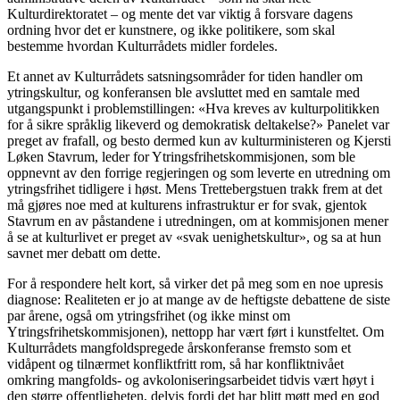
Kulturdirektoratet – og mente det var viktig å forsvare dagens
ordning hvor det er kunstnere, og ikke politikere, som skal
bestemme hvordan Kulturrådets midler fordeles.
Et annet av Kulturrådets satsningsområder for tiden handler om
ytringskultur, og konferansen ble avsluttet med en samtale med
utgangspunkt i problemstillingen: «Hva kreves av kulturpolitikken
for å sikre språklig likeverd og demokratisk deltakelse?» Panelet var
preget av frafall, og besto dermed kun av kulturministeren og Kjersti
Løken Stavrum, leder for Ytringsfrihetskommisjonen, som ble
oppnevnt av den forrige regjeringen og som leverte en utredning om
ytringsfrihet tidligere i høst. Mens Trettebergstuen trakk frem at det
må gjøres noe med at kulturens infrastruktur er for svak, gjentok
Stavrum en av påstandene i utredningen, om at kommisjonen mener
å se at kulturlivet er preget av «svak uenighetskultur», og sa at hun
savnet mer debatt om dette.
For å respondere helt kort, så virker det på meg som en noe upresis
diagnose: Realiteten er jo at mange av de heftigste debattene de siste
par årene, også om ytringsfrihet (og ikke minst om
Ytringsfrihetskommisjonen), nettopp har vært ført i kunstfeltet. Om
Kulturrådets mangfoldspregede årskonferanse fremsto som et
vidåpent og tilnærmet konfliktfritt rom, så har konfliktnivået
omkring mangfolds- og avkoloniseringsarbeidet tidvis vært høyt i
den større offentligheten, delvis fordi det har blitt møtt med en god