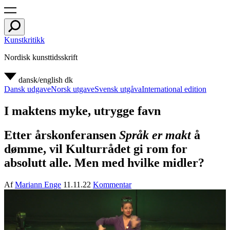
Kunstkritikk
Nordisk kunsttidsskrift
dansk/english
dk
Dansk udgave
Norsk utgave
Svensk utgåva
International edition
I maktens myke, utrygge favn
Etter årskonferansen
Språk er makt
å
dømme, vil Kulturrådet gi rom for
absolutt alle. Men med hvilke midler?
Af
Mariann Enge
11.11.22
Kommentar