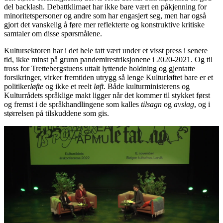
del backlash. Debattklimaet har ikke bare vært en påkjenning for
minoritetspersoner og andre som har engasjert seg, men har også
gjort det vanskelig å føre mer reflekterte og konstruktive kritiske
samtaler om disse spørsmålene.
Kultursektoren har i det hele tatt vært under et visst press i senere
tid, ikke minst på grunn pandemirestriksjonene i 2020-2021. Og til
tross for Trettebergstuens uttalt lyttende holdning og gjentatte
forsikringer, virker fremtiden utrygg så lenge Kulturløftet bare er et
politiker
løfte
og ikke et reelt
løft
. Både kulturministerens og
Kulturrådets språklige makt ligger når det kommer til stykket først
og fremst i de språkhandlingene som kalles
tilsagn
og
avslag
, og i
størrelsen på tilskuddene som gis.