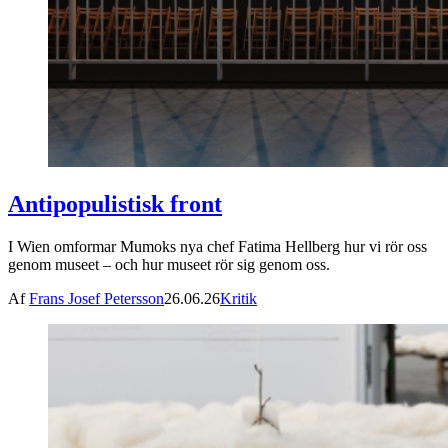
Antipopulistisk front
I Wien omformar Mumoks nya chef Fatima Hellberg hur vi rör oss
genom museet – och hur museet rör sig genom oss.
Af
Frans Josef Petersson
26.06.26
Kritik