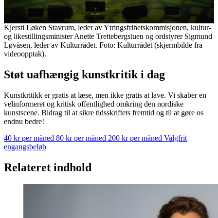
Kjersti Løken Stavrum, leder av Ytringsfrihetskommisjonen, kultur-
og likestillingsminister Anette Trettebergstuen og ordstyrer Sigmund
Løvåsen, leder av Kulturrådet. Foto: Kulturrådet (skjermbilde fra
videoopptak).
Støt uafhængig kunstkritik i dag
Kunstkritikk er gratis at læse, men ikke gratis at lave. Vi skaber en
velinformeret og kritisk offentlighed omkring den nordiske
kunstscene. Bidrag til at sikre tidsskriftets fremtid og til at gøre os
endnu bedre!
40 kr per måned
80 kr per måned
200 kr per måned
Valgfrit
engangsbeløb
Relateret indhold