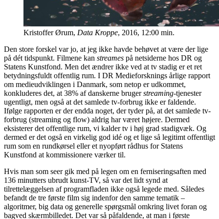
Kristoffer Ørum,
Data Kroppe
, 2016, 12:00 min.
Den store forskel var jo, at jeg ikke havde behøvet at være der lige
på dét tidspunkt. Filmene kan
streames
på netsiderne hos DR og
Statens Kunstfond. Men det ændrer ikke ved at tv stadig er et ret
betydningsfuldt offentlig rum. I DR Medieforsknings årlige rapport
om medieudviklingen i Danmark, som netop er udkommet,
konkluderes det, at 38% af danskerne bruger
streaming
-tjenester
ugentligt, men også at det samlede tv-forbrug ikke er faldende.
Ifølge rapporten er der endda noget, der tyder på, at det samlede tv-
forbrug (streaming og flow) aldrig har været højere. Dermed
eksisterer det offentlige rum, vi kalder tv i høj grad stadigvæk. Og
dermed er det også en virkelig god idé og et lige så legitimt offentligt
rum som en rundkørsel eller et nyopført rådhus for Statens
Kunstfond at kommissionere værker til.
Hvis man som seer gik med på legen om en ferniseringsaften med
136 minutters ubrudt kunst-TV, så var det lidt synd at
tilrettelæggelsen af programfladen ikke også legede med. Således
befandt de tre første film sig indenfor den samme tematik –
algoritmer, big data og generelle spørgsmål omkring livet foran og
bagved skærmbilledet. Det var så påfaldende, at man i første