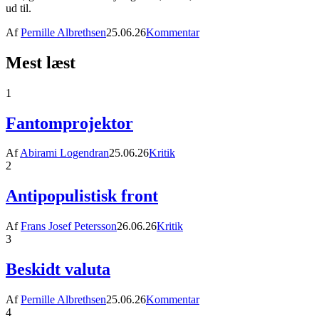
ud til.
Af
Pernille Albrethsen
25.06.26
Kommentar
Mest læst
1
Fantomprojektor
Af
Abirami Logendran
25.06.26
Kritik
2
Antipopulistisk front
Af
Frans Josef Petersson
26.06.26
Kritik
3
Beskidt valuta
Af
Pernille Albrethsen
25.06.26
Kommentar
4