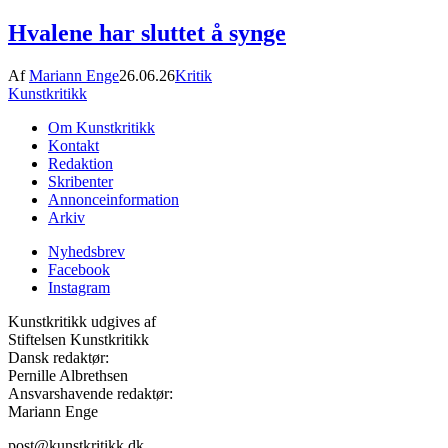
Hvalene har sluttet å synge
Af
Mariann Enge
26.06.26
Kritik
Kunstkritikk
Om Kunstkritikk
Kontakt
Redaktion
Skribenter
Annonceinformation
Arkiv
Nyhedsbrev
Facebook
Instagram
Kunstkritikk udgives af
Stiftelsen Kunstkritikk
Dansk redaktør:
Pernille Albrethsen
Ansvarshavende redaktør:
Mariann Enge
post@kunstkritikk.dk