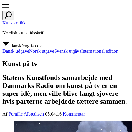
Kunstkritikk
Nordisk kunsttidsskrift
dansk/english
dk
Dansk udgave
Norsk utgave
Svensk utgåva
International edition
Kunst på tv
Statens Kunstfonds samarbejde med
Danmarks Radio om kunst på tv er en
super idé, men ville blive langt sjovere
hvis parterne arbejdede tættere sammen.
Af
Pernille Albrethsen
05.04.16
Kommentar