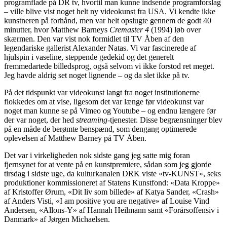
programflade på DR tv, hvortil man kunne indsende programforslag
– ville blive vist noget helt ny videokunst fra USA. Vi kendte ikke
kunstneren på forhånd, men var helt opslugte gennem de godt 40
minutter, hvor Matthew Barneys
Cremaster 4
(1994) løb over
skærmen. Den var vist nok formidlet til TV Åben af den
legendariske gallerist Alexander Natas. Vi var fascinerede af
hjulspin i vaseline, steppende gedekid og det generelt
fremmedartede billedsprog, også selvom vi ikke forstod ret meget.
Jeg havde aldrig set noget lignende – og da slet ikke på tv.
På det tidspunkt var videokunst langt fra noget institutionerne
flokkedes om at vise, ligesom det var længe før videokunst var
noget man kunne se på Vimeo og Youtube – og endnu længere før
der var noget, der hed
streaming
-tjenester. Disse begrænsninger blev
på en måde de berømte benspænd, som dengang optimerede
oplevelsen af Matthew Barney på TV Åben.
Det var i virkeligheden nok sidste gang jeg satte mig foran
fjernsynet for at vente på en kunstpremiere, sådan som jeg gjorde
tirsdag i sidste uge, da kulturkanalen DRK viste «tv-KUNST», seks
produktioner kommissioneret af Statens Kunstfond: «Data Kroppe»
af Kristoffer Ørum, «Dit liv som billede» af Katya Sander, «Crash»
af Anders Visti, «I am positive you are negative» af Louise Vind
Andersen, «Allons-Y» af Hannah Heilmann samt «Forårsoffensiv i
Danmark» af Jørgen Michaelsen.