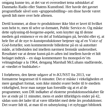
omgang kunne tro, at det var et overordnet tema udstukket af
Danmarks Radio eller Statens Kunstfond. Her havde det gavnet
programflade såvel som «gruppeudstilling» om disse havde været
spredt lidt mere over hele aftenen.
Dertil kommer, at disse tv-produktioner ikke blot er lavet til hvilket
som helst tv, men til selve ur-formatet, Public Service-tv. Og måske
dette oplysning-til-borgerne-aspekt, som knytter sig til denne
mediets grå eminence er en del af forklaringen på, bevidst eller ej, at
hele fire af de nye tv-kunstproduktioner betjener sig af en V
oice of
God
-fortæller, som kommenterede billederne på en så autoritær
måde, at billedsiden ind imellem nærmest fremstår underordnet.
Resultatet var at denne kunst-på-tv-aften ind imellem havde et lidt
bedaget indtryk – en slags kommentarer fra monopol-tv’ets
velmagtsdage a la 1964, dengang Marshall McLuhans stadfæstede,
at «mediet er budskabet.»
I forløberen, den første udgave af tv-KUNST fra 2013, var
formaterne begrænset til 6 minutter. Det er måske i virkeligheden et
mere gangbart format, som ikke mindst svarer bedre til tv-mediets
virkelighed, hvor man næppe kan forestille sig at et af de
programmer, som DR indkøber af eksterne produktionsselskaber får
lov at ende på 11 minutter, mens et andet tilfældigvis ender på 42,
sådan som det lader til at være tilfældet med dette års produktioner.
Det svarer lidt til, at man til en udsmykning i et nybygget bibliotek