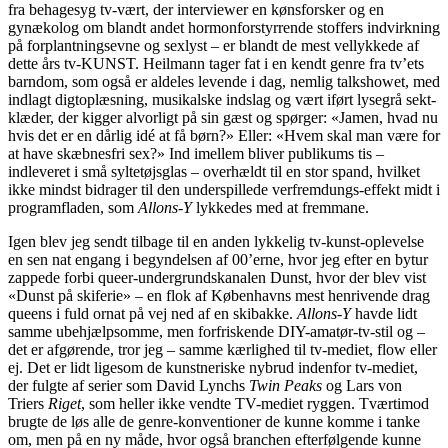
fra behagesyg tv-vært, der interviewer en kønsforsker og en
gynækolog om blandt andet hormonforstyrrende stoffers indvirkning
på forplantningsevne og sexlyst – er blandt de mest vellykkede af
dette års tv-KUNST. Heilmann tager fat i en kendt genre fra tv’ets
barndom, som også er aldeles levende i dag, nemlig talkshowet, med
indlagt digtoplæsning, musikalske indslag og vært iført lysegrå sekt-
klæder, der kigger alvorligt på sin gæst og spørger: «Jamen, hvad nu
hvis det er en dårlig idé at få børn?» Eller: «Hvem skal man være for
at have skæbnesfri sex?» Ind imellem bliver publikums tis –
indleveret i små syltetøjsglas – overhældt til en stor spand, hvilket
ikke mindst bidrager til den underspillede verfremdungs-effekt midt i
programfladen, som
Allons-Y
lykkedes med at fremmane.
Igen blev jeg sendt tilbage til en anden lykkelig tv-kunst-oplevelse
en sen nat engang i begyndelsen af 00’erne, hvor jeg efter en bytur
zappede forbi queer-undergrundskanalen Dunst, hvor der blev vist
«Dunst på skiferie» – en flok af Københavns mest henrivende drag
queens i fuld ornat på vej ned af en skibakke.
Allons-Y
havde lidt
samme ubehjælpsomme, men forfriskende DIY-amatør-tv-stil og –
det er afgørende, tror jeg – samme kærlighed til tv-mediet, flow eller
ej. Det er lidt ligesom de kunstneriske nybrud indenfor tv-mediet,
der fulgte af serier som David Lynchs
Twin Peaks
og Lars von
Triers
Riget
, som heller ikke vendte TV-mediet ryggen. Tværtimod
brugte de løs alle de genre-konventioner de kunne komme i tanke
om, men på en ny måde, hvor også branchen efterfølgende kunne