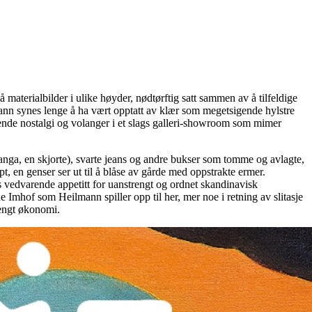
aterialbilder i ulike høyder, nødtørftig satt sammen av å tilfeldige
llmann synes lenge å ha vært opptatt av klær som megetsigende hylstre
strende nostalgi og volanger i et slags galleri-showroom som mimer
ranga, en skjorte), svarte jeans og andre bukser som tomme og avlagte,
apt, en genser ser ut til å blåse av gårde med oppstrakte ermer.
s vedvarende appetitt for uanstrengt og ordnet skandinavisk
 Imhof som Heilmann spiller opp til her, mer noe i retning av slitasje
trengt økonomi.