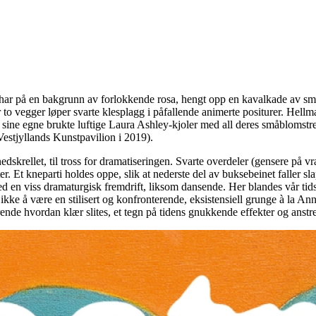
har på en bakgrunn av forlokkende rosa, hengt opp en kavalkade av små m
ver to vegger løper svarte klesplagg i påfallende animerte positurer. He
ilt ut sine egne brukte luftige Laura Ashley-kjoler med all deres småblom
estjyllands Kunstpavilion i 2019).
skrellet, til tross for dramatiseringen. Svarte overdeler (gensere på v
er. Et kneparti holdes oppe, slik at nederste del av buksebeinet faller sl
med en viss dramaturgisk fremdrift, liksom dansende. Her blandes vår tid
e å være en stilisert og konfronterende, eksistensiell grunge à la Anne
nerende hvordan klær slites, et tegn på tidens gnukkende effekter og ans