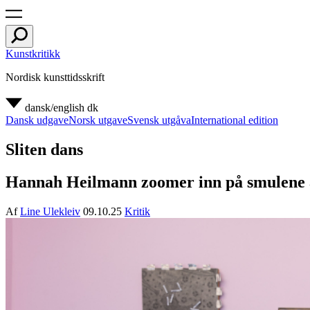
Kunstkritikk
Nordisk kunsttidsskrift
dansk/english
dk
Dansk udgave
Norsk utgave
Svensk utgåva
International edition
Sliten dans
Hannah Heilmann zoomer inn på smulene av
Af
Line Ulekleiv
09.10.25
Kritik