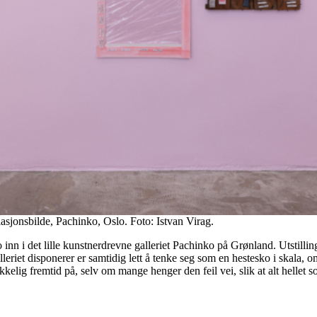
llasjonsbilde, Pachinko, Oslo. Foto: Istvan Virag.
n i det lille kunstnerdrevne galleriet Pachinko på Grønland. Utstilli
eriet disponerer er samtidig lett å tenke seg som en hestesko i skala, om
kkelig fremtid på, selv om mange henger den feil vei, slik at alt hellet s