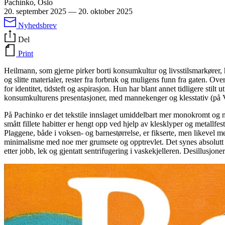
Pachinko, Oslo
20. september 2025
—
20. oktober 2025
Nyhedsbrev
Del
Print
Heilmann, som gjerne pirker borti konsumkultur og livsstilsmarkører, 
og slitte materialer, rester fra forbruk og muligens funn fra gaten. O
for identitet, tidsteft og aspirasjon. Hun har blant annet tidligere st
konsumkulturens presentasjoner, med mannekenger og klesstativ (på V
På Pachinko er det tekstile innslaget umiddelbart mer monokromt og ned
smått fillete habitter er hengt opp ved hjelp av klesklyper og metallfest
Plaggene, både i voksen- og barnestørrelse, er fikserte, men likevel 
minimalisme med noe mer grumsete og opptrevlet. Det synes absolutt ikk
etter jobb, lek og gjentatt sentrifugering i vaskekjelleren. Desillusjo