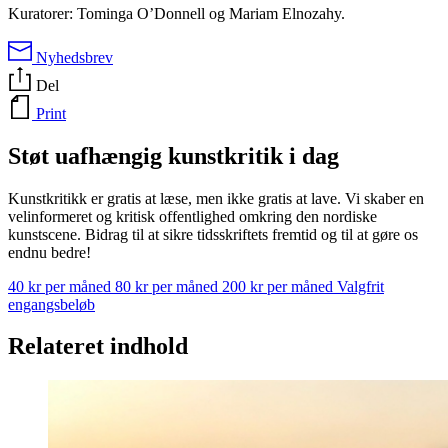
Kuratorer: Tominga O’Donnell og Mariam Elnozahy.
Nyhedsbrev
Del
Print
Støt uafhængig kunstkritik i dag
Kunstkritikk er gratis at læse, men ikke gratis at lave. Vi skaber en
velinformeret og kritisk offentlighed omkring den nordiske
kunstscene. Bidrag til at sikre tidsskriftets fremtid og til at gøre os
endnu bedre!
40 kr per måned
80 kr per måned
200 kr per måned
Valgfrit
engangsbeløb
Relateret indhold