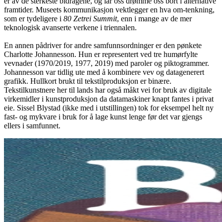
er av de sterkeste bidragene, og lar oss drømme oss bort i alternative
framtider. Museets kommunikasjon vektlegger en hva om-tenkning,
som er tydeligere i
80 Zetrei Summit
, enn i mange av de mer
teknologisk avanserte verkene i triennalen.
En annen pådriver for andre samfunnsordninger er den pønkete
Charlotte Johannesson. Hun er representert ved tre humørfylte
vevnader (1970/2019, 1977, 2019) med paroler og piktogrammer.
Johannesson var tidlig ute med å kombinere vev og datagenerert
grafikk. Hullkort brukt til tekstilproduksjon er binære.
Tekstilkunstnere her til lands har også måkt vei for bruk av digitale
virkemidler i kunstproduksjon da datamaskiner knapt fantes i privat
eie. Sissel Blystad (ikke med i utstillingen) tok for eksempel helt ny
fast- og mykvare i bruk for å lage kunst lenge før det var gjengs
ellers i samfunnet.