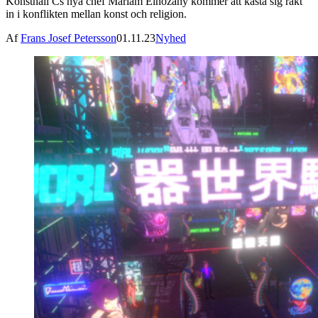
Konsthall Cs nya chef Mariam Elnozahy kommer att kasta sig rakt
in i konflikten mellan konst och religion.
Af
Frans Josef Petersson
01.11.23
Nyhed