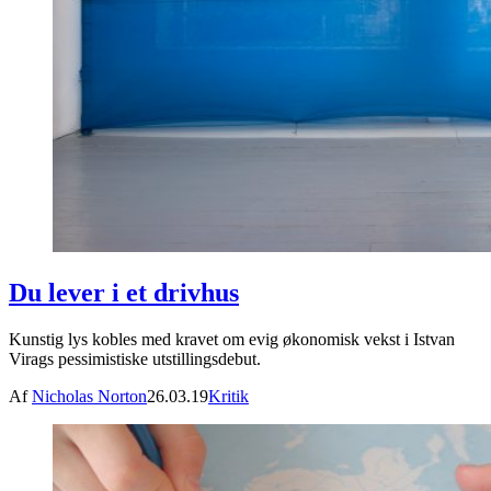
Du lever i et drivhus
Kunstig lys kobles med kravet om evig økonomisk vekst i Istvan
Virags pessimistiske utstillingsdebut.
Af
Nicholas Norton
26.03.19
Kritik