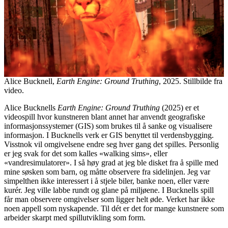
Alice Bucknell,
Earth Engine: Ground Truthing
, 2025. Stillbilde fra
video.
Alice Bucknells
Earth Engine: Ground Truthing
(2025) er et
videospill hvor kunstneren blant annet har anvendt geografiske
informasjonssystemer (GIS) som brukes til å sanke og visualisere
informasjon. I Bucknells verk er GIS benyttet til verdensbygging.
Visstnok vil omgivelsene endre seg hver gang det spilles. Personlig
er jeg svak for det som kalles «walking sims», eller
«vandresimulatorer». I så høy grad at jeg ble disket fra å spille med
mine søsken som barn, og måtte observere fra sidelinjen. Jeg var
simpelthen ikke interessert i å stjele biler, banke noen, eller være
kurér. Jeg ville labbe rundt og glane på miljøene. I Bucknells spill
får man observere omgivelser som ligger helt øde. Verket har ikke
noen appell som nyskapende. Til dét er det for mange kunstnere som
arbeider skarpt med spillutvikling som form.