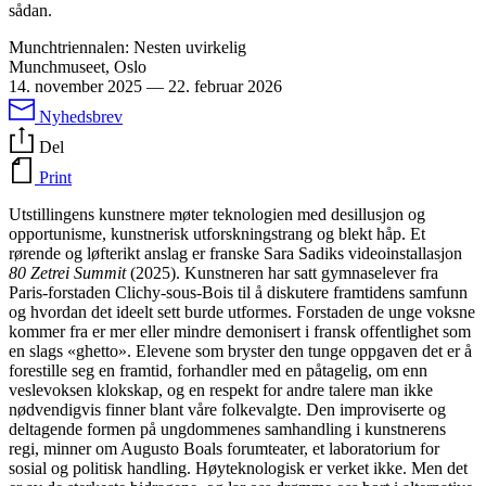
sådan.
Munchtriennalen: Nesten uvirkelig
Munchmuseet, Oslo
14. november 2025
—
22. februar 2026
Nyhedsbrev
Del
Print
Utstillingens kunstnere møter teknologien med desillusjon og
opportunisme, kunstnerisk utforskningstrang og blekt håp. Et
rørende og løfterikt anslag er franske Sara Sadiks videoinstallasjon
80 Zetrei Summit
(2025). Kunstneren har satt gymnaselever fra
Paris-forstaden Clichy-sous-Bois til å diskutere framtidens samfunn
og hvordan det ideelt sett burde utformes. Forstaden de unge voksne
kommer fra er mer eller mindre demonisert i fransk offentlighet som
en slags «ghetto». Elevene som bryster den tunge oppgaven det er å
forestille seg en framtid, forhandler med en påtagelig, om enn
veslevoksen klokskap, og en respekt for andre talere man ikke
nødvendigvis finner blant våre folkevalgte. Den improviserte og
deltagende formen på ungdommenes samhandling i kunstnerens
regi, minner om Augusto Boals forumteater, et laboratorium for
sosial og politisk handling. Høyteknologisk er verket ikke. Men det