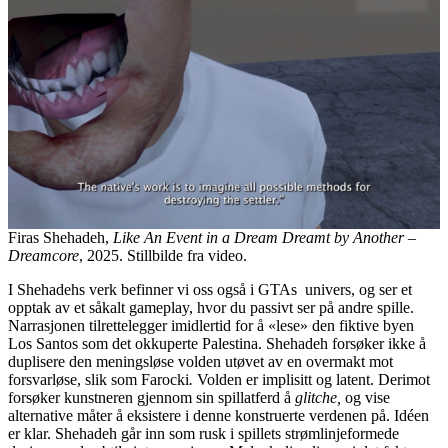
Firas Shehadeh,
Like An Event in a Dream Dreamt by Another –
Dreamcore
, 2025. Stillbilde fra video.
I Shehadehs verk befinner vi oss også i GTAs univers, og ser et
opptak av et såkalt gameplay, hvor du passivt ser på andre spille.
Narrasjonen tilrettelegger imidlertid for å «lese» den fiktive byen
Los Santos som det okkuperte Palestina. Shehadeh forsøker ikke å
duplisere den meningsløse volden utøvet av en overmakt mot
forsvarløse, slik som Farocki
.
Volden er implisitt og latent. Derimot
forsøker kunstneren gjennom sin spillatferd å
glitche,
og vise
alternative måter å eksistere i denne konstruerte verdenen på. Idéen
er klar. Shehadeh går inn som rusk i spillets strømlinjeformede