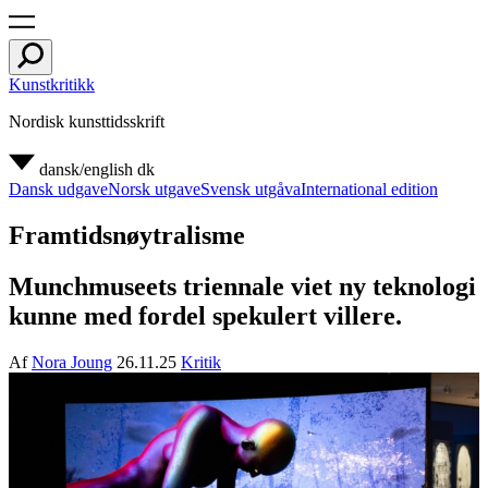
Kunstkritikk
Nordisk kunsttidsskrift
dansk/english
dk
Dansk udgave
Norsk utgave
Svensk utgåva
International edition
Framtidsnøytralisme
Munchmuseets triennale viet ny teknologi
kunne med fordel spekulert villere.
Af
Nora Joung
26.11.25
Kritik