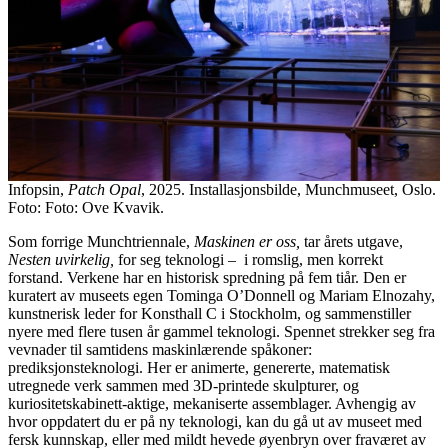
Infopsin,
Patch Opal
, 2025. Installasjonsbilde, Munchmuseet, Oslo.
Foto: Foto: Ove Kvavik.
Som forrige Munchtriennale,
Maskinen er oss,
tar årets utgave,
Nesten uvirkelig,
for seg teknologi – i romslig, men korrekt
forstand. Verkene har en historisk spredning på fem tiår. Den er
kuratert av museets egen Tominga O’Donnell og Mariam Elnozahy,
kunstnerisk leder for Konsthall C i Stockholm, og sammenstiller
nyere med flere tusen år gammel teknologi. Spennet strekker seg fra
vevnader til samtidens maskinlærende spåkoner:
prediksjonsteknologi. Her er animerte, genererte, matematisk
utregnede verk sammen med 3D-printede skulpturer, og
kuriositetskabinett-aktige, mekaniserte assemblager. Avhengig av
hvor oppdatert du er på ny teknologi, kan du gå ut av museet med
fersk kunnskap, eller med mildt hevede øyenbryn over fraværet av