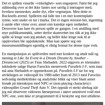
Det er spillets visuelle «virkelighet» som engasjerer. Først ble jeg
utålmodig over at det ikke fantes noe særlig å interagere med,
hverken mennesker, andre dyr, eller vegetasjon. Men dette er
Bucknells ærend. Spilleren må falle inn i en mer kontemplativ
rytme, som under en tur i marka. Det er ingen
mission
her, ingenting
å samle eller vinne over, annet enn kanskje egen rastløshet.
Dessverre kan bare én person spille av gangen. I en utstilling med
mye publikumstrøkk, setter derfor skamvettet inn slik at jeg ikke
spilte så lenge som jeg ønsket, og heller ikke lenge nok til at
opplevelsen ble oppslukende. Man kan spørre seg om
museumsutstillingen egentlig er riktig format for denne type verk.
En manipulasjon av spillverden med mer konkret og uttalt mål og
mening er
Like An Event in a Dream Dreamt by Another –
Dreamcore
(2025) av Firas Shehadeh. 2022-utgaven av triennalen
inkluderte salige Harun Farockis mesterverk
Parallels I-V
, som man
må anta Shehadeh er oppmerksom på.
Parallels I-V
tar for seg
utviklingen av videospill fra 1980-tallet fram til 2013 med Farockis
sedvanlig mediekritiske og analytiske blikk og viser blant annet
forsøk på interaksjon med NPC-er (non-playing characters) i
videospillet
Grand Theft Auto V
. Det oppstår et sterkt ubehag når
jeg må observere videoens førsteperson i utøve umotivert vold mot
NPC-ene, som ikke er programmert til å beskytte seg mot utfallene.