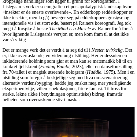
kroppslige handlinger som ligger til grunn for koreografien. I
Lislegaards verk er scenografien et postapokalyptisk landskap hvor
«insekter er de eneste overlevende». En edderkopp (edderkopper er
ikke insekter, men la gå) beveger seg på edderkoppers grasiøse og
intensjonelle vis i et stort øde, basert på Rainers koreografi. Jeg tok
meg i å forsøke å huske
The Mind is a Muscle
av Rainer for å forstå
hvor lignende Lislegaards versjon er, men kom fram til at det ikke
var så viktig.
Det er mange verk det er verdt å ta seg tid til i
Nesten uvirkelig
. Det
er, ikke overraskende, en videotung utstilling. Her er dessuten en
inkluderende holdning som gjør at man kan se matematikk bli til en
konkret fjellskrent (
Finding Bambi
, 2023), eller en danseforestilling
fra 70-tallet i et magisk utseende hologram (
Huddle
, 1975). Men i en
utstilling som foregir å beskjeftige seg med hva om-scenarioer og
alternativ verdensbygging, hadde jeg ønsket meg mer ytterligående
eksperimentvilje, villere spekulasjoner, friere fantasi. Til tross for
sterke, lekne (ikke i betydningen optimistiske) bidrag, framstår
helheten som overraskende stiv i maska.