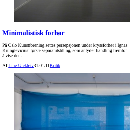
Minimalistisk forhør
På Oslo Kunstforening settes persepsjonen under kryssforhør i Ignas
Krunglevicius’ første separatutstilling, som antyder handling fremfor
å vise den.
Af
Line Ulekleiv
31.01.11
Kritik