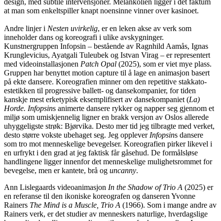
design, med subtile intervensjoner. Melankolien ligger i det faktum
at man som enkeltspiller knapt noensinne vinner over kasinoet.
Andre linjer i
Nesten uvirkelig
, er en leken akse av verk som
inneholder dans og koreografi i ulike avskygninger.
Kunstnergruppen Infopsin
–
bestående av Ragnhild Aamås, Ignas
Krunglevicius, Ayatgali Tuleubek og Istvan Virag – er representert
med videoinstallasjonen
Patch Opal
(2025), som er viet mye plass.
Gruppen har benyttet motion capture til å lage en animasjon basert
på ekte dansere. Koreografien minner om den repetitive stakkato-
estetikken til progressive ballett- og dansekompanier, for tiden
kanskje mest erketypisk eksemplifisert av dansekompaniet (
La)
Horde. Infopsin
s animerte dansere rykker og napper seg gjennom et
miljø som umiskjennelig ligner en brakk versjon av Oslos allerede
uhyggeligste strøk: Bjørvika. Desto mer tid jeg tilbragte med verket,
desto større vokste ubehaget seg. Jeg opplever
Infopsin
s dansere
som tro mot menneskelige bevegelser. Koreografien pirker likevel i
en urfrykt i den grad at jeg faktisk får gåsehud. De formålsløse
handlingene ligger innenfor det menneskelige mulighetsrommet for
bevegelse, men er kantete, brå og
uncanny
.
Ann Lislegaards videoanimasjon
In the Shadow of Trio A
(2025) er
en referanse til den ikoniske koreografen og danseren Yvonne
Rainers
The Mind is a Muscle, Trio A
(1966). Som i mange andre av
Rainers verk, er det studier av menneskers naturlige, hverdagslige