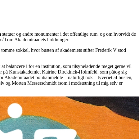
tatuer og andre monumenter i det offentlige rum, og om hvorvidt de
ørgsmål om Akademiraadets holdninger.
n tomme sokkel, hvor busten af akademiets stifter Frederik V stod
 at balancere i for en institution, som tilsyneladende meget gerne vil
eder på Kunstakademiet Katrine Dirckinck-Holmfeld, som påtog sig
or Akademiraadet politianmeldte – naturligt nok – tyveriet af busten,
selv og Morten Messerschmidt (som i modsætning til mig selv er