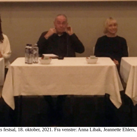
estsal, 18. oktober, 2021. Fra venstre: Anna Libak, Jeannette Ehler