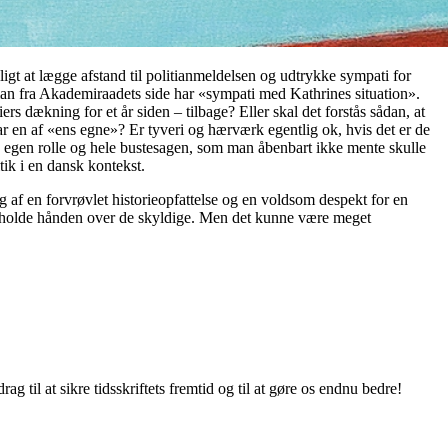
gt at lægge afstand til politianmeldelsen og udtrykke sympati for
man fra Akademiraadets side har «sympati med Kathrines situation».
ers dækning for et år siden – tilbage? Eller skal det forstås sådan, at
r en af «ens egne»? Er tyveri og hærværk egentlig ok, hvis det er de
in egen rolle og hele bustesagen, som man åbenbart ikke mente skulle
ik i en dansk kontekst.
g af en forvrøvlet historieopfattelse og en voldsom despekt for en
r holde hånden over de skyldige. Men det kunne være meget
g til at sikre tidsskriftets fremtid og til at gøre os endnu bedre!