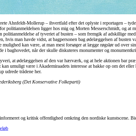
 Ahnfeldt-Mollerup – ihvertfald efter det oplyste i reportagen – tydeli
et for politianmeldelsen ligger hos mig og Morten Messerschmidt, og at 
en politianmeldelse af tyveriet af busten – som fremgik af adskillige medi
en, hvis man havde vidst, at bagpersonen bag ødelæggelsen af busten va
redje mulighed kan være, at man mest forsøger at lægge røgslør ud over s
vde i baghovedet, når der skulle diskuteres monumenter og monumentkrit
tyveri, at ødelæggelsen af den var hærværk, og at hele aktionen bar præ
t kan umuligt være i Akademiraadets interesse at bakke op om det elle
up udrede trådene her.
ederiksberg (Det Konservative Folkeparti)
linformeret og kritisk offentlighed omkring den nordiske kunstscene. Bidra
beløb