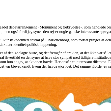
raadet debatarrangement «Monument og forbrydelse», som handlede om s
tiklen, men også fordi jeg synes den rejser nogle ganske interessante sp
d i Kunstakademiets festsal på Charlottenborg, som fortsat præges af de
ktakulær identitetspolitisk happening.
af den ødelagte buste, og det fremgår af artiklen, at det ikke var så let
 ihvertfald en del synes at have stor sympati med tidligere institutl
 som hun angav, at aktionen havde. Her opstår et interessant dilemma. F
 det var blevet kendt, hvem der havde gjort det. Det samme gjorde jeg 