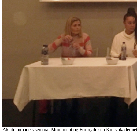
Akademiraadets seminar Monument og Forbrydelse i Kunstakademiets f