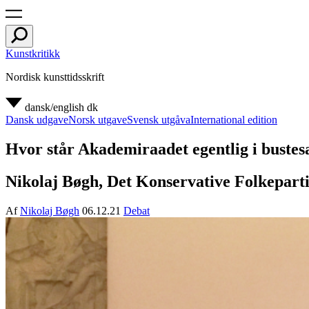
Kunstkritikk
Nordisk kunsttidsskrift
dansk/english
dk
Dansk udgave
Norsk utgave
Svensk utgåva
International edition
Hvor står Akademiraadet egentlig i buste
Nikolaj Bøgh, Det Konservative Folkeparti,
Af
Nikolaj Bøgh
06.12.21
Debat