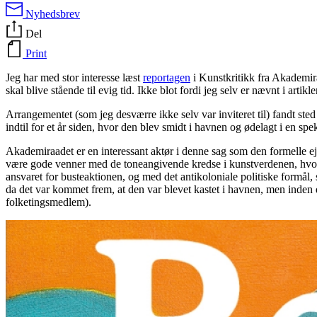
Nyhedsbrev
Del
Print
Jeg har med stor interesse læst
reportagen
i Kunstkritikk fra Akademi
skal blive stående til evig tid. Ikke blot fordi jeg selv er nævnt i ar
Arrangementet (som jeg desværre ikke selv var inviteret til) fandt ste
indtil for et år siden, hvor den blev smidt i havnen og ødelagt i en spe
Akademiraadet er en interessant aktør i denne sag som den formelle ejer 
være gode venner med de toneangivende kredse i kunstverdenen, hvoraf
ansvaret for busteaktionen, og med det antikoloniale politiske formål,
da det var kommet frem, at den var blevet kastet i havnen, men inden
folketingsmedlem).