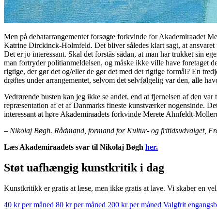
Men på debatarrangementet forsøgte forkvinde for Akademiraadet Merete
Katrine Dirckinck-Holmfeld. Det bliver således klart sagt, at ansvar
Det er jo interessant. Skal det forstås sådan, at man har trukket sin eg
man fortryder politianmeldelsen, og måske ikke ville have foretaget d
rigtige, der gør det og/eller de gør det med det rigtige formål? En t
drøftes under arrangementet, selvom det selvfølgelig var den, alle ha
Vedrørende busten kan jeg ikke se andet, end at fjernelsen af den var 
repræsentation af et af Danmarks fineste kunstværker nogensinde. De
interessant at høre Akademiraadets forkvinde Merete Ahnfeldt-Moller
– Nikolaj Bøgh. Rådmand, formand for Kultur- og fritidsudvalget, Fr
Læs Akademiraadets svar til Nikolaj Bøgh
her.
Støt uafhængig kunstkritik i dag
Kunstkritikk er gratis at læse, men ikke gratis at lave. Vi skaber en ve
40 kr per måned
80 kr per måned
200 kr per måned
Valgfrit engangs