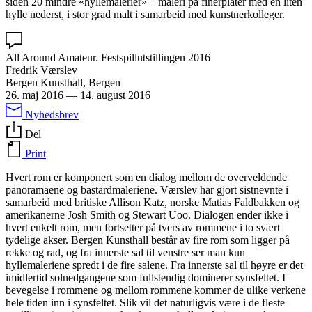
siden 20 mindre «hyllemalerier» – maleri på finérplater med en liten
hylle nederst, i stor grad malt i samarbeid med kunstnerkolleger.
All Around Amateur. Festspillutstillingen 2016
Fredrik Værslev
Bergen Kunsthall, Bergen
26. maj 2016
—
14. august 2016
Nyhedsbrev
Del
Print
Hvert rom er komponert som en dialog mellom de overveldende
panoramaene og bastardmaleriene. Værslev har gjort sistnevnte i
samarbeid med britiske Allison Katz, norske Matias Faldbakken og
amerikanerne Josh Smith og Stewart Uoo. Dialogen ender ikke i
hvert enkelt rom, men fortsetter på tvers av rommene i to svært
tydelige akser. Bergen Kunsthall består av fire rom som ligger på
rekke og rad, og fra innerste sal til venstre ser man kun
hyllemaleriene spredt i de fire salene. Fra innerste sal til høyre er det
imidlertid solnedgangene som fullstendig dominerer synsfeltet. I
bevegelse i rommene og mellom rommene kommer de ulike verkene
hele tiden inn i synsfeltet. Slik vil det naturligvis være i de fleste