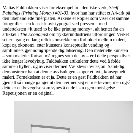
Matias Faldbakken viser for eksempel tre identiske verk,
Shelf
Paintings (Printing Money) #01-03
, hvor han har stiftet et A4-ark på
den ubehandlede finérplaten. Arkene er kopier som viser det samme
fotografiet – en klassisk avistypograf ved pressen – med
underteksten «It used to be like printing money», alt hentet fra en
artikkel i
The Economist
om trykkeriindustriens utfordringer. Verket
setter i gang en lang refleksjonsrekke om forholdet mellom maleri,
kopi og økonomi, etter kunstens konseptuelle vending og
samfunnets gjennomgripende digitalisering. Den materielle kunsten
– som maleriet fortsatt må regnes som del av – er i dette perspektivet
ikke lenger levedyktig. Faldbakken artikulerer dette ved å folde
sammen hyllen, og avviser dermed Værslevs invitasjon. Samtidig
demonstrerer han at denne avvisningen skaper et nytt, konseptuelt
maleri. Fornektelsen er et ja. Dette er en gest Faldbakken nå har
gjentatt så mange ganger at den nærmer seg en merkevare, men også
dette er en bevegelse som synes å ende i sin egen motsigelse.
Repetisjonen er en original.