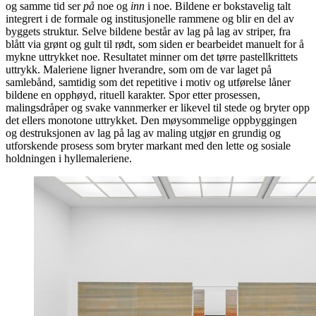
og samme tid ser
på
noe og
inn
i noe. Bildene er bokstavelig talt
integrert i de formale og institusjonelle rammene og blir en del av
byggets struktur. Selve bildene består av lag på lag av striper, fra
blått via grønt og gult til rødt, som siden er bearbeidet manuelt for å
mykne uttrykket noe. Resultatet minner om det tørre pastellkrittets
uttrykk. Maleriene ligner hverandre, som om de var laget på
samlebånd, samtidig som det repetitive i motiv og utførelse låner
bildene en opphøyd, rituell karakter. Spor etter prosessen,
malingsdråper og svake vannmerker er likevel til stede og bryter opp
det ellers monotone uttrykket. Den møysommelige oppbyggingen
og destruksjonen av lag på lag av maling utgjør en grundig og
utforskende prosess som bryter markant med den lette og sosiale
holdningen i hyllemaleriene.