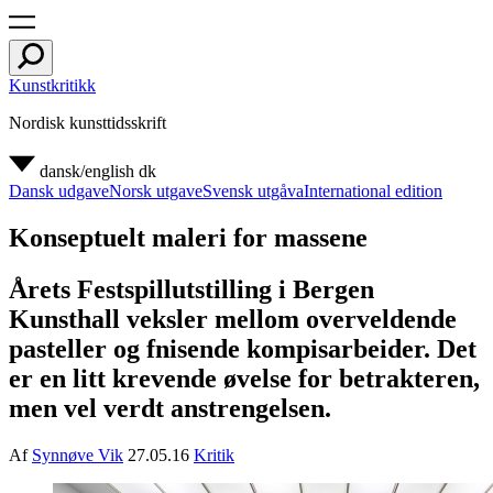
Kunstkritikk
Nordisk kunsttidsskrift
dansk/english
dk
Dansk udgave
Norsk utgave
Svensk utgåva
International edition
Konseptuelt maleri for massene
Årets Festspillutstilling i Bergen
Kunsthall veksler mellom overveldende
pasteller og fnisende kompisarbeider. Det
er en litt krevende øvelse for betrakteren,
men vel verdt anstrengelsen.
Af
Synnøve Vik
27.05.16
Kritik