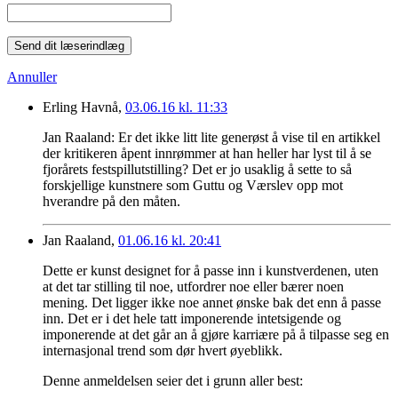
Send dit læserindlæg
Annuller
Erling Havnå,
03.06.16 kl. 11:33
Jan Raaland: Er det ikke litt lite generøst å vise til en artikkel
der kritikeren åpent innrømmer at han heller har lyst til å se
fjorårets festspillutstilling? Det er jo usaklig å sette to så
forskjellige kunstnere som Guttu og Værslev opp mot
hverandre på den måten.
Jan Raaland,
01.06.16 kl. 20:41
Dette er kunst designet for å passe inn i kunstverdenen, uten
at det tar stilling til noe, utfordrer noe eller bærer noen
mening. Det ligger ikke noe annet ønske bak det enn å passe
inn. Det er i det hele tatt imponerende intetsigende og
imponerende at det går an å gjøre karriære på å tilpasse seg en
internasjonal trend som dør hvert øyeblikk.
Denne anmeldelsen seier det i grunn aller best: