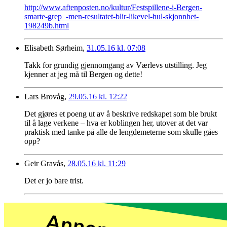
http://www.aftenposten.no/kultur/Festspillene-i-Bergen-
smarte-grep_-men-resultatet-blir-likevel-hul-skjonnhet-
198249b.html
Elisabeth Sørheim,
31.05.16 kl. 07:08
Takk for grundig gjennomgang av Værlevs utstilling. Jeg
kjenner at jeg må til Bergen og dette!
Lars Brovåg,
29.05.16 kl. 12:22
Det gjøres et poeng ut av å beskrive redskapet som ble brukt
til å lage verkene – hva er koblingen her, utover at det var
praktisk med tanke på alle de lengdemeterne som skulle gåes
opp?
Geir Gravås,
28.05.16 kl. 11:29
Det er jo bare trist.