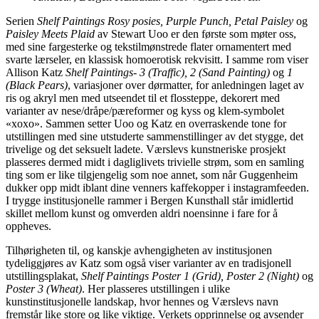
Serien
Shelf Paintings Rosy posies, Purple Punch, Petal Paisley
og
Paisley Meets Plaid
av Stewart Uoo er den første som møter oss,
med sine fargesterke og tekstilmønstrede flater ornamentert med
svarte lærseler, en klassisk homoerotisk rekvisitt. I samme rom viser
Allison Katz
Shelf Paintings- 3 (Traffic), 2 (Sand Painting)
og
1
(Black Pears)
, variasjoner over dørmatter, for anledningen laget av
ris og akryl men med utseendet til et flossteppe, dekorert med
varianter av nese/dråpe/pæreformer og kyss og klem-symbolet
«xoxo». Sammen setter Uoo og Katz en overraskende tone for
utstillingen med sine utstuderte sammenstillinger av det stygge, det
trivelige og det seksuelt ladete. Værslevs kunstneriske prosjekt
plasseres dermed midt i dagliglivets trivielle strøm, som en samling
ting som er like tilgjengelig som noe annet, som når Guggenheim
dukker opp midt iblant dine venners kaffekopper i instagramfeeden.
I trygge institusjonelle rammer i Bergen Kunsthall står imidlertid
skillet mellom kunst og omverden aldri noensinne i fare for å
oppheves.
Tilhørigheten til, og kanskje avhengigheten av institusjonen
tydeliggjøres av Katz som også viser varianter av en tradisjonell
utstillingsplakat,
Shelf Paintings Poster 1 (Grid), Poster 2 (Night)
og
Poster 3 (Wheat)
. Her plasseres utstillingen i ulike
kunstinstitusjonelle landskap, hvor hennes og Værslevs navn
fremstår like store og like viktige. Verkets opprinnelse og avsender