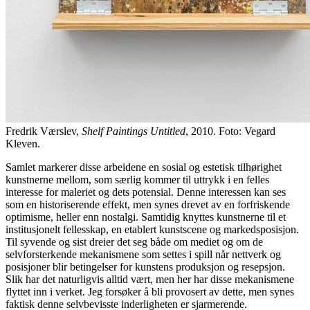
Fredrik Værslev,
Shelf Paintings Untitled
, 2010. Foto: Vegard
Kleven.
Samlet markerer disse arbeidene en sosial og estetisk tilhørighet
kunstnerne mellom, som særlig kommer til uttrykk i en felles
interesse for maleriet og dets potensial. Denne interessen kan ses
som en historiserende effekt, men synes drevet av en forfriskende
optimisme, heller enn nostalgi. Samtidig knyttes kunstnerne til et
institusjonelt fellesskap, en etablert kunstscene og markedsposisjon.
Til syvende og sist dreier det seg både om mediet og om de
selvforsterkende mekanismene som settes i spill når nettverk og
posisjoner blir betingelser for kunstens produksjon og resepsjon.
Slik har det naturligvis alltid vært, men her har disse mekanismene
flyttet inn i verket. Jeg forsøker å bli provosert av dette, men synes
faktisk denne selvbevisste inderligheten er sjarmerende.