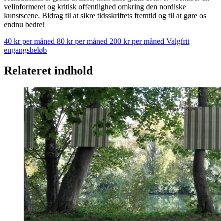
velinformeret og kritisk offentlighed omkring den nordiske
kunstscene. Bidrag til at sikre tidsskriftets fremtid og til at gøre os
endnu bedre!
40 kr per måned
80 kr per måned
200 kr per måned
Valgfrit
engangsbeløb
Relateret indhold