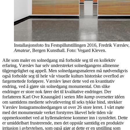
Installasjonsfoto fra Festspillutstillingen 2016, Fredrik Værslev
Amateur
, Bergen Kunsthall. Foto: Vegard Kleven.
Alle som maler en solnedgang må forholde seg til en kollektiv
erfaring, Værslev har selv understreket solnedgangens allmenne
tilgjengelighet og appell. Men solnedgangsmaleren må nødvendigvis
også forholde seg til hele vår visuelle kulturs historiske overflod av
fargemettede forløpere. Værslev løser dette ved en kvantitativ
endring, ved å gjøre sin solnedgang monumental. Om slike
endringer er store nok fører det til kvalitative endringer. Der
forfatteren Karl Ove Knausgård i serien
Min kamp
oversetter idéen
om samtidens medierte selvutlevering til seks tykke bind, strekker
Værslev Instagramsolnedgangen ut over 26 store lerret. I vårt møte
med det monumentale verket forstyrres likevel hele tiden vår
oppmerksomhet ved at hyllemaleriene kommer inn i synsfeltet. Dette
er umiddelbart frustrerende, men det oppstår samtidig en produktiv
irritasjon i avbrytelsen, som også gjør at dette er en utstilling som