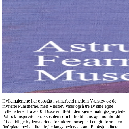
Hyllemaleriene har oppstått i samarbeid mellom Værslev og de
inviterte kunstnerne, men Værslev viser også tre av sine egne
hyllemalerier fra 2010. Disse er utført i den kjente malingssprøytede,
Pollock-inspirerte terrazzostilen som bidro til hans gjennombrudd.
Disse tidlige hyllemaleriene forankrer konseptet i en gitt form – en
finérplate med en liten hylle langs nederste kant. Funksjonaliteten