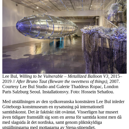
Lee Bul,
Willing to be Vulnerable – Metallized Balloon V3,
2015–
2019 //
After Bruno Taut (Beware the sweetness of things),
2007.
Courtesy Lee Bul Studio and Galerie Thaddeus Ropac, London
Paris Salzburg Seoul. Installationsvy. Foto: Hossein Sehatlou.
Med utställningen av den sydkoreanska konstnären Lee Bul inleder
Göteborgs konstmuseum en nysatsning på internationell
samtidskonst. Det är faktiskt rätt oväntat. Visserligen har museet
även tidigare framställt sig som en arena för samtida konst men då
med slagsida åt det nordiska, samt genom pliktskyldiga
utställningarna med mottagarna av Stena-stipendiet.