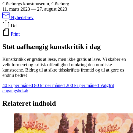
Göteborgs konstmuseum, Göteborg
11. marts 2023
—
27. august 2023
Nyhedsbrev
Del
Print
Støt uafhængig kunstkritik i dag
Kunstkritikk er gratis at læse, men ikke gratis at lave. Vi skaber en
velinformeret og kritisk offentlighed omkring den nordiske
kunstscene. Bidrag til at sikre tidsskriftets fremtid og til at gøre os
endnu bedre!
40 kr per måned
80 kr per måned
200 kr per måned
Valgfrit
engangsbeløb
Relateret indhold