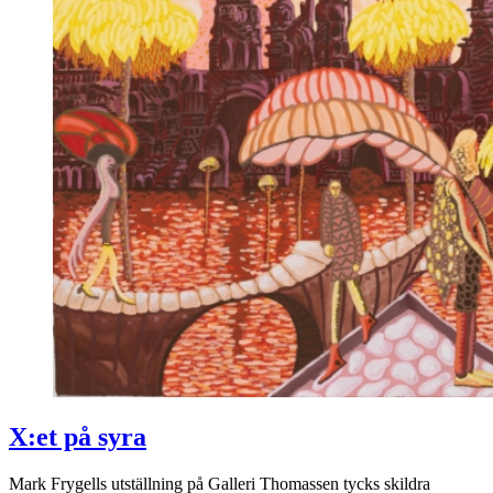
X:et på syra
Mark Frygells utställning på Galleri Thomassen tycks skildra