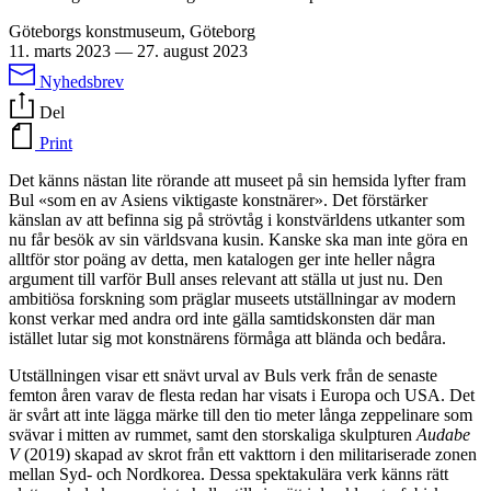
Göteborgs konstmuseum, Göteborg
11. marts 2023
—
27. august 2023
Nyhedsbrev
Del
Print
Det känns nästan lite rörande att museet på sin hemsida lyfter fram
Bul «som en av Asiens viktigaste konstnärer». Det förstärker
känslan av att befinna sig på strövtåg i konstvärldens utkanter som
nu får besök av sin världsvana kusin. Kanske ska man inte göra en
alltför stor poäng av detta, men katalogen ger inte heller några
argument till varför Bull anses relevant att ställa ut just nu. Den
ambitiösa forskning som präglar museets utställningar av modern
konst verkar med andra ord inte gälla samtidskonsten där man
istället lutar sig mot konstnärens förmåga att blända och bedåra.
Utställningen visar ett snävt urval av Buls verk från de senaste
femton åren varav de flesta redan har visats i Europa och USA. Det
är svårt att inte lägga märke till den tio meter långa zeppelinare som
svävar i mitten av rummet, samt den storskaliga skulpturen
Audabe
V
(2019) skapad av skrot från ett vakttorn i den militariserade zonen
mellan Syd- och Nordkorea. Dessa spektakulära verk känns rätt