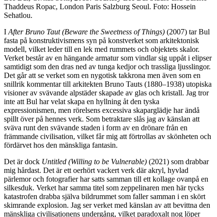
Thaddeus Ropac, London Paris Salzburg Seoul. Foto: Hossein
Sehatlou.
I
After Bruno Taut (Beware the Sweetness of Things)
(2007) tar Bul
fasta på konstruktivismens syn på konstverket som arkitektonisk
modell, vilket leder till en lek med rummets och objektets skalor.
Verket består av en hängande armatur som vindlar sig uppåt i elipser
samtidigt som den dras ned av tunga kedjor och trassliga ljusslingor.
Det går att se verket som en nygotisk takkrona men även som en
snillrik kommentar till arkitekten Bruno Tauts (1880–1938) utopiska
visioner av svävande alpstäder skapade av glas och kristall. Jag tror
inte att Bul har velat skapa en hyllning åt den tyska
expressionismen, men rörelsens excessiva skaparglädje har ändå
spillt över på hennes verk. Som betraktare slås jag av känslan att
sväva runt den svävande staden i form av en drönare från en
främmande civilisation, vilket får mig att förtrollas av skönheten och
fördärvet hos den mänskliga fantasin.
Det är dock
Untitled (Willing to be Vulnerable)
(2021) som drabbar
mig hårdast. Det är ett oerhört vackert verk där akryl, hyvlad
pärlemor och fotografier har satts samman till ett kollage ovanpå en
silkesduk. Verket har samma titel som zeppelinaren men här tycks
katastrofen drabba själva bildrummet som faller samman i en skört
skimrande explosion. Jag ser verket med känslan av att bevittna den
mänskliga civilisationens undergång, vilket paradoxalt nog löper