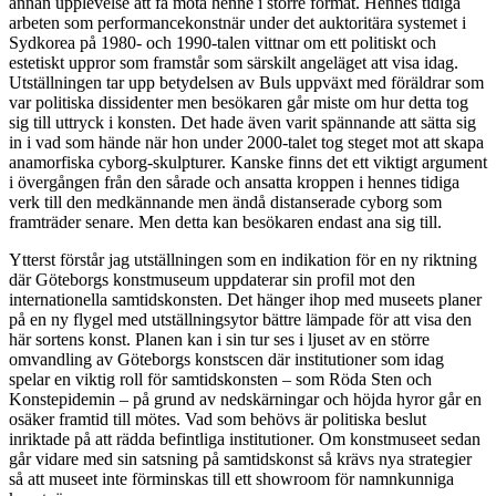
annan upplevelse att få möta henne i större format. Hennes tidiga
arbeten som performancekonstnär under det auktoritära systemet i
Sydkorea på 1980- och 1990-talen vittnar om ett politiskt och
estetiskt uppror som framstår som särskilt angeläget att visa idag.
Utställningen tar upp betydelsen av Buls uppväxt med föräldrar som
var politiska dissidenter men besökaren går miste om hur detta tog
sig till uttryck i konsten. Det hade även varit spännande att sätta sig
in i vad som hände när hon under 2000-talet tog steget mot att skapa
anamorfiska cyborg-skulpturer. Kanske finns det ett viktigt argument
i övergången från den sårade och ansatta kroppen i hennes tidiga
verk till den medkännande men ändå distanserade cyborg som
framträder senare. Men detta kan besökaren endast ana sig till.
Ytterst förstår jag utställningen som en indikation för en ny riktning
där Göteborgs konstmuseum uppdaterar sin profil mot den
internationella samtidskonsten. Det hänger ihop med museets planer
på en ny flygel med utställningsytor bättre lämpade för att visa den
här sortens konst. Planen kan i sin tur ses i ljuset av en större
omvandling av Göteborgs konstscen där institutioner som idag
spelar en viktig roll för samtidskonsten – som Röda Sten och
Konstepidemin – på grund av nedskärningar och höjda hyror går en
osäker framtid till mötes. Vad som behövs är politiska beslut
inriktade på att rädda befintliga institutioner. Om konstmuseet sedan
går vidare med sin satsning på samtidskonst så krävs nya strategier
så att museet inte förminskas till ett showroom för namnkunniga