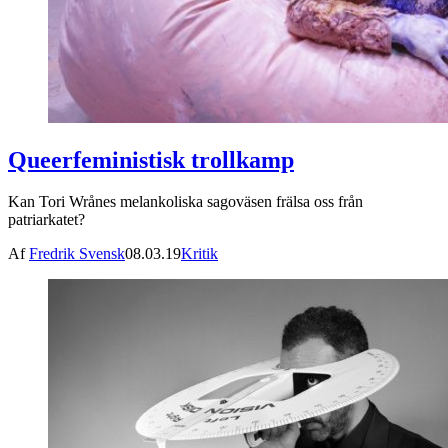
Queerfeministisk trollkamp
Kan Tori Wrånes melankoliska sagoväsen frälsa oss från
patriarkatet?
Af
Fredrik Svensk
08.03.19
Kritik