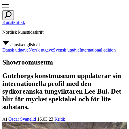
Kunstkritikk
Nordisk kunsttidsskrift
dansk/english
dk
Dansk udgave
Norsk utgave
Svensk utgåva
International edition
Showroomuseum
Göteborgs konstmuseum uppdaterar sin
internationella profil med den
sydkoreanska tungviktaren Lee Bul. Det
blir för mycket spektakel och för lite
substans.
Af
Oscar Svanelid
16.03.23
Kritik