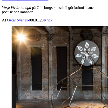
Varje löv är ett öga
på Göteborgs konsthall gör kolonialismen
poetisk och kännbar.
Af
Oscar Svanelid
08.01.20
Kritik