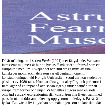
Då är målningarna i serien
Perdu
(2021) mer fängslande. Vad som
intresserar mig mest är hur de lyckas få måleriet att framstå som ett
skulpturalt medium. I skapandet har Bull dragit nytta av sina
kunskaper inom lackmåleri som var ett centralt moment i
konstutbildningen vid Hongik University i Seoul där hon studerade
på slutet av 1980-talet. Hon har först gjutit akrylfärg och pärlemor i
flera lager på en träpannå och sedan lagt sig under pannån för att
skrapa fram former och linjer. Vi har alltså att göra med en sorts
omvänd abstrakt expressionism där konstnären inte flyger fram med
penseln utan mödosamt nöter sig upp genom underlaget. På så sätt
lyckas Bul väcka liv i klyschan om målningen som ett landskap där