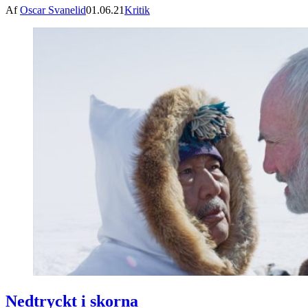
Af
Oscar Svanelid
01.06.21
Kritik
Nedtryckt i skorna