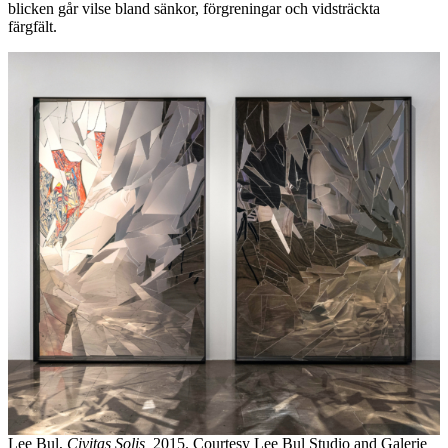
blicken går vilse bland sänkor, förgreningar och vidsträckta
färgfält.
Lee Bul,
Civitas Solis,
2015. Courtesy Lee Bul Studio and Galerie