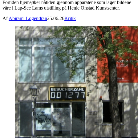
Fortiden hjemsøker nåtiden gjennom apparatene som lager bildene
våre i Lap-See Lams utstilling på Henie Onstad Kunstsenter.
Af
Abirami Logendran
25.06.26
Kritik