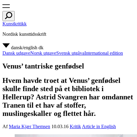
Kunstkritikk
Nordisk kunsttidsskrift
dansk/english
dk
Dansk udgave
Norsk utgave
Svensk utgåva
International edition
Venus’ tantriske genfødsel
Hvem havde troet at Venus’ genfødsel
skulle finde sted på et bibliotek i
Hellerup? Astrid Svangren har omdannet
Tranen til et hav af stoffer,
muslingeskaller og flettet hår.
Af
Maria Kjær Themsen
10.03.16
Kritik
Article in English