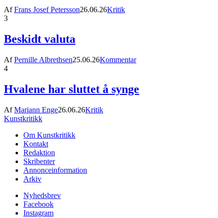
Af
Frans Josef Petersson
26.06.26
Kritik
3
Beskidt valuta
Af
Pernille Albrethsen
25.06.26
Kommentar
4
Hvalene har sluttet å synge
Af
Mariann Enge
26.06.26
Kritik
Kunstkritikk
Om Kunstkritikk
Kontakt
Redaktion
Skribenter
Annonceinformation
Arkiv
Nyhedsbrev
Facebook
Instagram