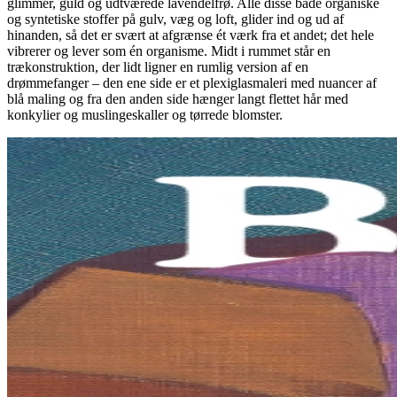
glimmer, guld og udtværede lavendelfrø. Alle disse både organiske
og syntetiske stoffer på gulv, væg og loft, glider ind og ud af
hinanden, så det er svært at afgrænse ét værk fra et andet; det hele
vibrerer og lever som én organisme. Midt i rummet står en
trækonstruktion, der lidt ligner en rumlig version af en
drømmefanger – den ene side er et plexiglasmaleri med nuancer af
blå maling og fra den anden side hænger langt flettet hår med
konkylier og muslingeskaller og tørrede blomster.