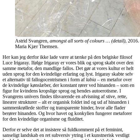
Astrid Svangren,
amongst all sorts of colours … (detail)
, 2016.
Maria Kjær Themsen.
Her kan jeg derfor ikke lade være at tænke på den belgiske filosof
Luce Irigaray. Ifølge Irigaray er vores blik og sprog skabt over den
samme metafor, den mandlige fallos. Det gør at vores kultur er helt
uden sprog for den kvindelige erfaring og lyst. Irigaray skabte selv
et alternativ til fallogocentrismen i form af
labia
– en metafor over
de kvindelige kønslæber, der konstant rører ved hinanden – som en
figur for kvindens kropslige sprog og hendes autoerotisme. I
Svangrens univers findes tilsvarende en afvisning af stive, rette,
lineære strukturer – alt er organisk foldet ind og ud af hinanden i
sammenkrøllede stoffer og transparente hinder, hvor alle flader
berører hinanden. Og hvor havet og konkylien fungerer metaforer
for den kvindelige organisme og fluiditet.
Derfor er selve det at insistere så fuldkomment på et feminint,
sanseligt landskab en ret subversiv ytring i et kunstnerisk vestligt