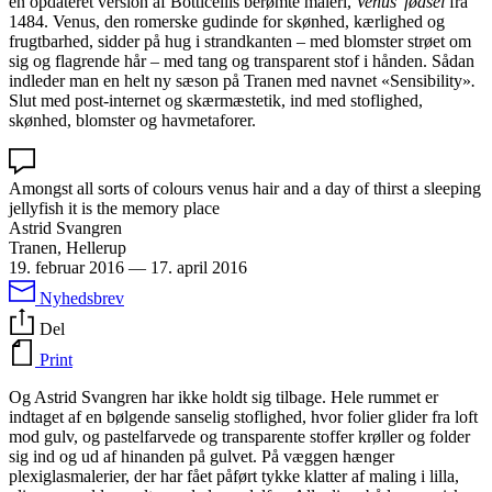
en opdateret version af Botticellis berømte maleri,
Venus’ fødsel
fra
1484. Venus, den romerske gudinde for skønhed, kærlighed og
frugtbarhed, sidder på hug i strandkanten – med blomster strøet om
sig og flagrende hår – med tang og transparent stof i hånden. Sådan
indleder man en helt ny sæson på Tranen med navnet «Sensibility»
.
Slut med post-internet og skærmæstetik, ind med stoflighed,
skønhed, blomster og havmetaforer.
Amongst all sorts of colours venus hair and a day of thirst a sleeping
jellyfish it is the memory place
Astrid Svangren
Tranen, Hellerup
19. februar 2016
—
17. april 2016
Nyhedsbrev
Del
Print
Og Astrid Svangren har ikke holdt sig tilbage. Hele rummet er
indtaget af en bølgende sanselig stoflighed, hvor folier glider fra loft
mod gulv, og pastelfarvede og transparente stoffer krøller og folder
sig ind og ud af hinanden på gulvet. På væggen hænger
plexiglasmalerier, der har fået påført tykke klatter af maling i lilla,