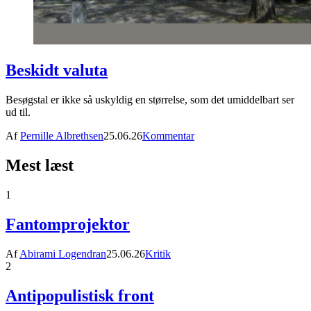
Beskidt valuta
Besøgstal er ikke så uskyldig en størrelse, som det umiddelbart ser
ud til.
Af
Pernille Albrethsen
25.06.26
Kommentar
Mest læst
1
Fantomprojektor
Af
Abirami Logendran
25.06.26
Kritik
2
Antipopulistisk front