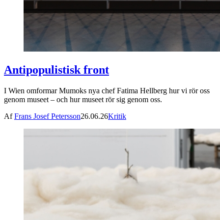
Antipopulistisk front
I Wien omformar Mumoks nya chef Fatima Hellberg hur vi rör oss
genom museet – och hur museet rör sig genom oss.
Af
Frans Josef Petersson
26.06.26
Kritik