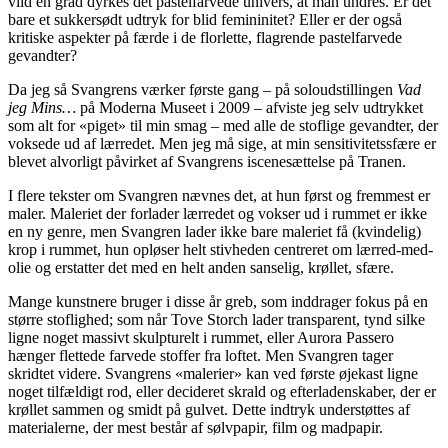
vild en grad dyrkes det pastelfarvede univers, at man undres. Er det
bare et sukkersødt udtryk for blid femininitet? Eller er der også
kritiske aspekter på færde i de florlette, flagrende pastelfarvede
gevandter?
Da jeg så Svangrens værker første gang – på soloudstillingen
Vad
jeg Mins…
på Moderna Museet i 2009 – afviste jeg selv udtrykket
som alt for «piget» til min smag – med alle de stoflige gevandter, der
voksede ud af lærredet. Men jeg må sige, at min sensitivitetssfære er
blevet alvorligt påvirket af Svangrens iscenesættelse på Tranen.
I flere tekster om Svangren nævnes det, at hun først og fremmest er
maler. Maleriet der forlader lærredet og vokser ud i rummet er ikke
en ny genre, men Svangren lader ikke bare maleriet få (kvindelig)
krop i rummet, hun opløser helt stivheden centreret om lærred-med-
olie og erstatter det med en helt anden sanselig, krøllet, sfære.
Mange kunstnere bruger i disse år greb, som inddrager fokus på en
større stoflighed; som når Tove Storch lader transparent, tynd silke
ligne noget massivt skulpturelt i rummet, eller Aurora Passero
hænger flettede farvede stoffer fra loftet. Men Svangren tager
skridtet videre. Svangrens «malerier» kan ved første øjekast ligne
noget tilfældigt rod, eller decideret skrald og efterladenskaber, der er
krøllet sammen og smidt på gulvet. Dette indtryk understøttes af
materialerne, der mest består af sølvpapir, film og madpapir.