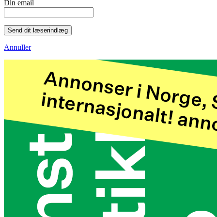
Din email
Send dit læserindlæg
Annuller