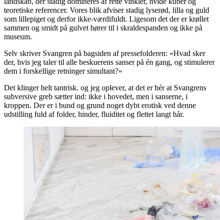
landskab, der stadig domineres af rette vinkler, hvide kuber og
teoretiske referencer. Vores blik afviser stadig lyserød, lilla og guld
som lillepiget og derfor ikke-værdifuldt. Ligesom det der er krøllet
sammen og smidt på gulvet hører til i skraldespanden og ikke på
museum.
Selv skriver Svangren på bagsiden af pressefolderen: «Hvad sker
der, hvis jeg taler til alle beskuerens sanser på én gang, og stimulerer
dem i forskellige retninger simultant?»
Det klinger helt tantrisk. og jeg oplever, at det er hér at Svangrens
subversive greb sætter ind: ikke i hovedet, men i sanserne, i
kroppen. Der er i bund og grund noget dybt erotisk ved denne
udstilling fuld af folder, hinder, fluiditet og flettet langt hår.