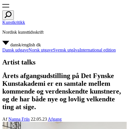
Kunstkritikk
Nordisk kunsttidsskrift
dansk/english
dk
Dansk udgave
Norsk utgave
Svensk utgåva
International edition
Artist talks
Årets afgangsudstilling på Det Fynske
Kunstakademi er en samtale mellem
kommende og verdenskendte kunstnere,
og de har både nye og lovlig velkendte
ting at sige.
Af
Nanna Friis
22.05.23
Afgang