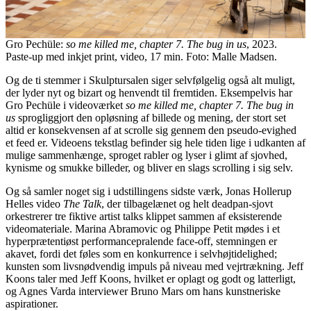
Gro Pechüle:
so me killed me, chapter 7. The bug in us
, 2023.
Paste-up med inkjet print, video, 17 min. Foto: Malle Madsen.
Og de ti stemmer i Skulptursalen siger selvfølgelig også alt muligt,
der lyder nyt og bizart og henvendt til fremtiden. Eksempelvis har
Gro Pechüle i videoværket
so me killed me, chapter 7. The bug in
us
sprogliggjort den opløsning af billede og mening, der stort set
altid er konsekvensen af at scrolle sig gennem den pseudo-evighed
et feed er. Videoens tekstlag befinder sig hele tiden lige i udkanten af
mulige sammenhænge, sproget rabler og lyser i glimt af sjovhed,
kynisme og smukke billeder, og bliver en slags scrolling i sig selv.
Og så samler noget sig i udstillingens sidste værk, Jonas Hollerup
Helles video
The Talk
, der tilbagelænet og helt deadpan-sjovt
orkestrerer tre fiktive artist talks klippet sammen af eksisterende
videomateriale. Marina Abramovic og Philippe Petit mødes i et
hyperprætentiøst performancepralende face-off, stemningen er
akavet, fordi det føles som en konkurrence i selvhøjtidelighed;
kunsten som livsnødvendig impuls på niveau med vejrtrækning. Jeff
Koons taler med Jeff Koons, hvilket er oplagt og godt og latterligt,
og Agnes Varda interviewer Bruno Mars om hans kunstneriske
aspirationer.