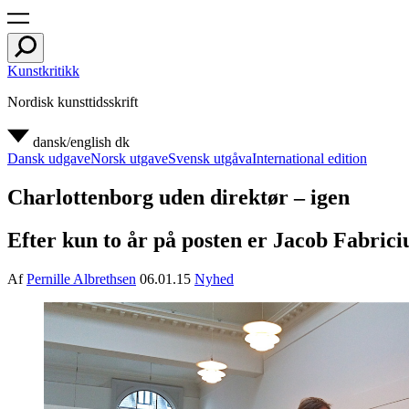
Kunstkritikk
Nordisk kunsttidsskrift
dansk/english
dk
Dansk udgave
Norsk utgave
Svensk utgåva
International edition
Charlottenborg uden direktør – igen
Efter kun to år på posten er Jacob Fabric
Af
Pernille Albrethsen
06.01.15
Nyhed