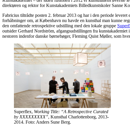
Kunstakademiet – der siden fusionen i 2012 er kunsthallens øverste le
direktøren og rektor for Kunstakademiets Billedkunstskoler Sanne K
Fabricius tiltrådte posten 2. februar 2013 og har i den periode lever
forhåbninger om, at København nu havde en kunsthal man kunne regne
den omfattende retrospektive udstilling med den lokale gruppe
Superf
outsider Gerhard Nordström, afgangsudstillingen fra kunstakademiet
nestoren indenfor danske børnebøger, Fleming Quist Møller, som hver 
Superflex,
Working Title: “A Retrospective Curated
by XXXXXXXXX”
, Kunsthal Charlottenborg, 2013-
2014. Foto: Anders Sune Berg.