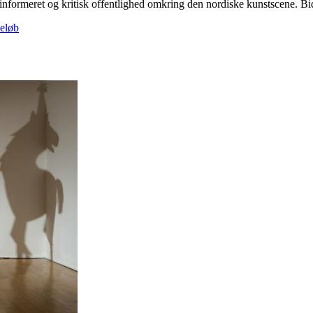
linformeret og kritisk offentlighed omkring den nordiske kunstscene. Bidra
beløb