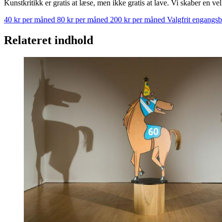
Kunstkritikk er gratis at læse, men ikke gratis at lave. Vi skaber en ve
40 kr per måned
80 kr per måned
200 kr per måned
Valgfrit engangs
Relateret indhold