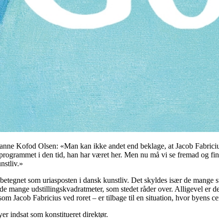
nne Kofod Olsen: «Man kan ikke andet end beklage, at Jacob Fabricius
lingsprogrammet i den tid, han har været her. Men nu må vi se fremad og
nstliv.»
 betegnet som uriasposten i dansk kunstliv. Det skyldes især de mange s
 de mange udstillingskvadratmeter, som stedet råder over. Alligevel er 
som Jacob Fabricius ved roret – er tilbage til en situation, hvor byens cen
yer indsat som konstitueret direktør.