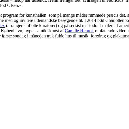
delse – netop har udsendt. Heraf fremgår det, at årsagen til Fabricius
ofod Olsen.»
et et program for kunsthallen, som på mange måder rummede præcis det, 
 med og invitere udenlandske besøgende til. I 2014 bød Charlottenbo
lex
(arrangeret af otte kuratorer) og på seriøst mastodont-maleri af ame
 i København, hypet samtidskunst af
Camille Henrot
, omfattende videou
første søndag i måneden trak fulde hus til musik, foredrag og plakatma