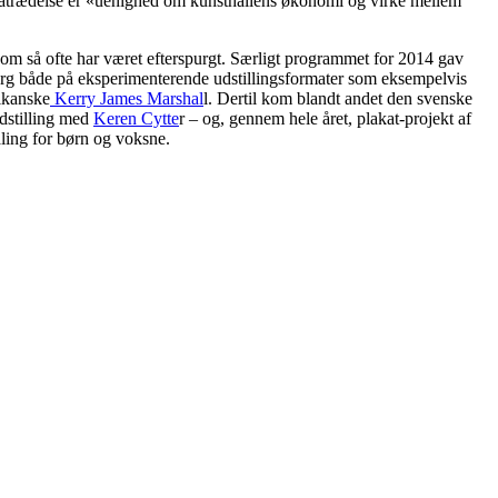
’ fratrædelse er «uenighed om kunsthallens økonomi og virke mellem
som så ofte har været efterspurgt. Særligt programmet for 2014 gav
rg både på eksperimenterende udstillingsformater som eksempelvis
rikanske
Kerry James Marshal
l. Dertil kom blandt andet den svenske
dstilling med
Keren Cytte
r – og, gennem hele året, plakat-projekt af
ling for børn og voksne.