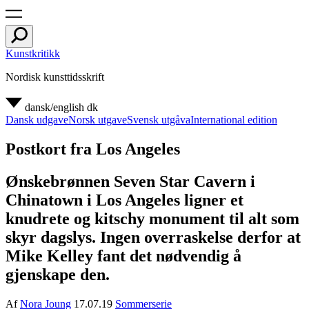
Kunstkritikk
Nordisk kunsttidsskrift
dansk/english
dk
Dansk udgave
Norsk utgave
Svensk utgåva
International edition
Postkort fra Los Angeles
Ønskebrønnen Seven Star Cavern i
Chinatown i Los Angeles ligner et
knudrete og kitschy monument til alt som
skyr dagslys. Ingen overraskelse derfor at
Mike Kelley fant det nødvendig å
gjenskape den.
Af
Nora Joung
17.07.19
Sommerserie