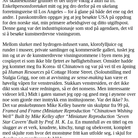
Av skattetekniske grunner er det uhyre viktig å aldri ha fri.
Enkeltpersonsforetaket mitt og jeg dro derfor på en ukelang
forretningsreise til Los Angeles – for å glane på både det ene og det
andre. I passkontrollen oppgav jeg at jeg besøkte USA på oppdrag
for den norske stat, min primære arbeidsgiver og ditto utgiftspost.
Denne gang var det industrispionasje som stod på agendaen, det vil
si å besøke kunstnerdrevne visningsrom.
Mellom slurker med hydrogen-infusert vann, klorofylljuice og
runder i museer, private samlinger og kommersielle galleri, tuslet jeg
inn og ut av de kunstnerdrevne visningsrommene i byen mens jeg
cosplayet ei som ikke blir fjetret av høflighetsfraser. Omsider hadde
jeg kommet meg fra Korea- til Chinatown og var på vei til en åpning
på
Human Resources
på Cottage Home Street. (Soloutstilling med
Stalgia Grigg, noe om at avvisning av
sense-making
kan være et
høvelig våpen for venstresiden. Stakkars venstresiden, er det ikke
dikt som skal være redningen, så er det nonsens. Men interessante
videoer lell.) Midt i gaten stanset jeg opp og gned meg i øynene over
noe som gjorde mer inntrykk enn institusjonene. Var det ikke? Jo.
Det var ønskebrønnen Mike Kelley baserte sin skulptur fra 99 på,
Framed and Frame (Miniature Reproduction “Chinatown Wishing
Well” Built by Mike Kelley after “Miniature Reproduction ‘Seven
Star Cavern’ Built by Prof. H. K. Lu.
En munnfull av en tittel og en
slugger av et verk, knudrete, kitschy, tungt og ubekvemt, komplett
med skjulte rom hvor det monstrøse fritt kan utfolde seg, i skjul for