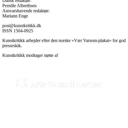
Dansk redaktør:
Pernille Albrethsen
Ansvarshavende redaktør:
Mariann Enge
post@kunstkritikk.dk
ISSN 1504-0925
Kunstkritikk arbejder efter den norske «Vær Varsom-plakat» for god
presseskik.
Kunstkritikk modtager støtte af