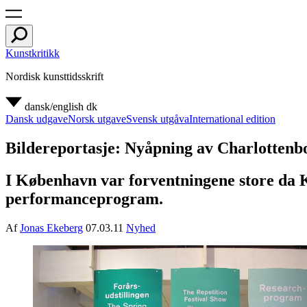
Kunstkritikk
Nordisk kunsttidsskrift
dansk/english
dk
Dansk udgave
Norsk utgave
Svensk utgåva
International edition
Bildereportasje: Nyåpning av Charlottenb
I København var forventningene store da K
performanceprogram.
Af
Jonas Ekeberg
07.03.11
Nyhed