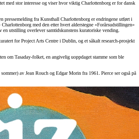
med stor interesse og viser hvor viktig Charlottenborg er for dansk
 en pressemelding fra Kunsthall Charlottenborg er endringene utført i
 Charlottenborg med den etter hvert alderstegne «Forårsudstillingen»
av en utstilling overlever samtidskunstens kuratoriske vending.
tert for Project Arts Centre i Dublin, og et såkalt research-prosjekt
en om Tasaday-folket, en angivelig uoppdaget stamme som ble
 sommer) av Jean Rouch og Edgar Morin fra 1961. Pierce ser også på