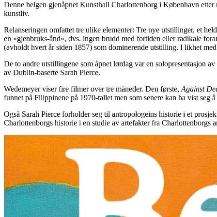
Denne helgen gjenåpnet Kunsthall Charlottenborg i København etter n
kunstliv.
Relanseringen omfattet tre ulike elementer: Tre nye utstillinger, et h
en «gjenbruks-ånd», dvs. ingen brudd med fortiden eller radikale for
(avholdt hvert år siden 1857) som dominerende utstilling. I likhet med 
De to andre utstillingene som åpnet lørdag var en solopresentasjon av
av Dublin-baserte Sarah Pierce.
Wedemeyer viser fire filmer over tre måneder. Den første,
Against De
funnet på Filippinene på 1970-tallet men som senere kan ha vist seg å 
Også Sarah Pierce forholder seg til antropologeins historie i et prosje
Charlottenborgs historie i en studie av artefakter fra Charlottenborgs a