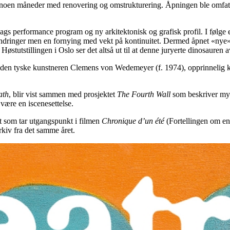
oen måneder med renovering og omstrukturering. Åpningen ble omfattet 
eldags performance program og ny arkitektonisk og grafisk profil. I følge
andringer men en fornying med vekt på kontinuitet. Dermed åpnet «nye»
Høstutstillingen i Oslo ser det altså ut til at denne juryerte dinosauren 
 den tyske kunstneren Clemens von Wedemeyer (f. 1974), opprinnelig kura
ath
, blir vist sammen med prosjektet
The Fourth Wall
som beskriver myt
være en iscenesettelse.
kt som tar utgangspunkt i filmen
Chronique d’un été
(Fortellingen om en
rkiv fra det samme året.