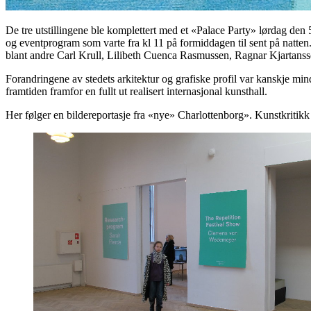
De tre utstillingene ble komplettert med et «Palace Party» lørdag de
og eventprogram som varte fra kl 11 på formiddagen til sent på natte
blant andre Carl Krull, Lilibeth Cuenca Rasmussen, Ragnar Kjartans
Forandringene av stedets arkitektur og grafiske profil var kanskje min
framtiden framfor en fullt ut realisert internasjonal kunsthall.
Her følger en bildereportasje fra «nye» Charlottenborg». Kunstkritik