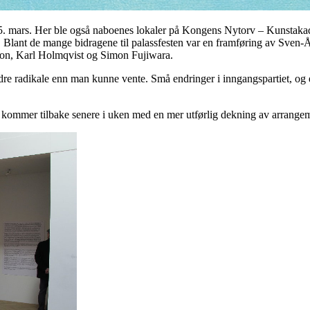
n 5. mars. Her ble også naboenes lokaler på Kongens Nytorv – Kunstaka
n. Blant de mange bidragene til palassfesten var en framføring av Sven-
son, Karl Holmqvist og Simon Fujiwara.
dre radikale enn man kunne vente. Små endringer i inngangspartiet, og en
k kommer tilbake senere i uken med en mer utførlig dekning av arrangem