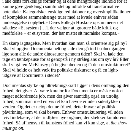
i alle dens forskellige former og al dens mangfoldige indhold for at
kunne give genklang i samfundet og udfolde sit transformative
potentiale. Kategoriske, ensidige reduktioner og oversimplifikationer
af komplekse sammenhænge truer med at kvæle enhver sådan
undersøgelse i opløbet.» Deres kollega Hoskote opsummerer det
således: «Et system […], der vælger at ignorere både kritik og
medfølelse – er et system, der har mistet sit moralske kompas.»
En skarp iagttagelse. Men hvordan kan man så orientere sig på ny?
Skal vi opgive Documenta helt og lade den gå ind i solnedgangen
lige som alle de andre dinosaurer gennem tiden? Skal vi lade den
tage en tænkepause for at genopstå i ny stråleglans om syv år? Eller
skal vi gå ren McKinsey på begivenheden og få den omstruktureret?
Skal vi holde os helt væk fra politiske diskurser og få en light-
udgave af Documenta i stedet?
Documentas styrke og tiltrækningskraft ligger i dens omfang og den
frihed, det giver. At være kurator for Documenta er måske nok et
meget udfordrende job, men det giver samtidig også en utrolig
frihed, som man med en vis ret kan hævde er uden sidestykke i
verden. Og det er netop denne frihed, dette fravær af politisk
påvirkning, som vi skal bevare. Enhver omstrukturering vil uden
tvivl indebære, at der indføres nye organer, der stækker kuratorens
frihed. Så af hensyn til kunstens frihed kan vi kun sige, at
the show
must go on
.