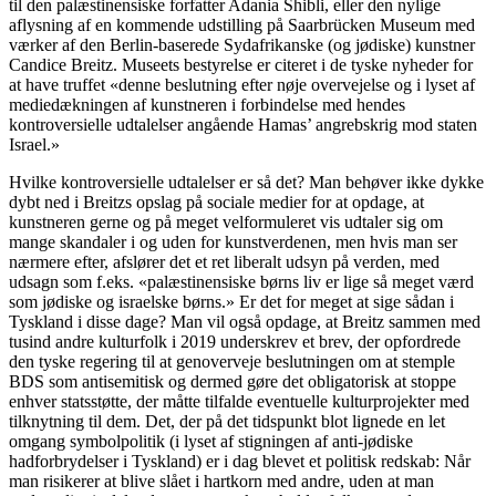
til den palæstinensiske forfatter Adania Shibli, eller den nylige
aflysning af en kommende udstilling på Saarbrücken Museum med
værker af den Berlin-baserede Sydafrikanske (og jødiske) kunstner
Candice Breitz. Museets bestyrelse er citeret i de tyske nyheder for
at have truffet «denne beslutning efter nøje overvejelse og i lyset af
mediedækningen af kunstneren i forbindelse med hendes
kontroversielle udtalelser angående Hamas’ angrebskrig mod staten
Israel.»
Hvilke kontroversielle udtalelser er så det? Man behøver ikke dykke
dybt ned i Breitzs opslag på sociale medier for at opdage, at
kunstneren gerne og på meget velformuleret vis udtaler sig om
mange skandaler i og uden for kunstverdenen, men hvis man ser
nærmere efter, afslører det et ret liberalt udsyn på verden, med
udsagn som f.eks. «palæstinensiske børns liv er lige så meget værd
som jødiske og israelske børns.» Er det for meget at sige sådan i
Tyskland i disse dage? Man vil også opdage, at Breitz sammen med
tusind andre kulturfolk i 2019 underskrev et brev, der opfordrede
den tyske regering til at genoverveje beslutningen om at stemple
BDS som antisemitisk og dermed gøre det obligatorisk at stoppe
enhver statsstøtte, der måtte tilfalde eventuelle kulturprojekter med
tilknytning til dem. Det, der på det tidspunkt blot lignede en let
omgang symbolpolitik (i lyset af stigningen af anti-jødiske
hadforbrydelser i Tyskland) er i dag blevet et politisk redskab: Når
man risikerer at blive slået i hartkorn med andre, uden at man