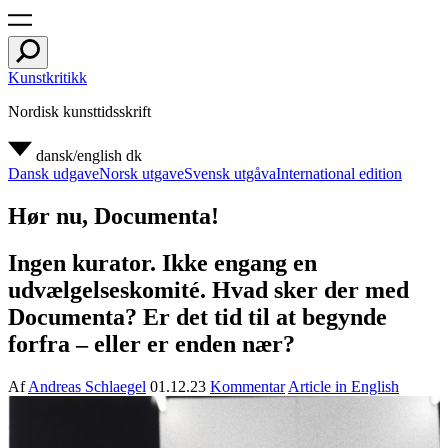
Kunstkritikk
Nordisk kunsttidsskrift
dansk/english
dk
Dansk udgave
Norsk utgave
Svensk utgåva
International edition
Hør nu, Documenta!
Ingen kurator. Ikke engang en
udvælgelseskomité. Hvad sker der med
Documenta? Er det tid til at begynde
forfra – eller er enden nær?
Af
Andreas Schlaegel
01.12.23
Kommentar
Article in English