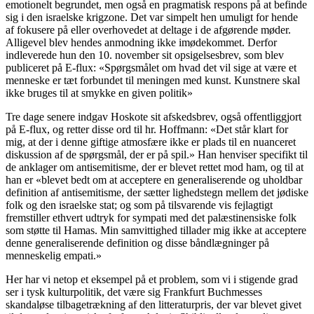
emotionelt begrundet, men også en pragmatisk respons på at befinde
sig i den israelske krigzone. Det var simpelt hen umuligt for hende
af fokusere på eller overhovedet at deltage i de afgørende møder.
Alligevel blev hendes anmodning ikke imødekommet. Derfor
indleverede hun den 10. november sit opsigelsesbrev, som blev
publiceret på E-flux: «Spørgsmålet om hvad det vil sige at være et
menneske er tæt forbundet til meningen med kunst. Kunstnere skal
ikke bruges til at smykke en given politik»
Tre dage senere indgav Hoskote sit afskedsbrev, også offentliggjort
på E-flux, og retter disse ord til hr. Hoffmann: «Det står klart for
mig, at der i denne giftige atmosfære ikke er plads til en nuanceret
diskussion af de spørgsmål, der er på spil.» Han henviser specifikt til
de anklager om antisemitisme, der er blevet rettet mod ham, og til at
han er «blevet bedt om at acceptere en generaliserende og uholdbar
definition af antisemitisme, der sætter lighedstegn mellem det jødiske
folk og den israelske stat; og som på tilsvarende vis fejlagtigt
fremstiller ethvert udtryk for sympati med det palæstinensiske folk
som støtte til Hamas. Min samvittighed tillader mig ikke at acceptere
denne generaliserende definition og disse båndlægninger på
menneskelig empati.»
Her har vi netop et eksempel på et problem, som vi i stigende grad
ser i tysk kulturpolitik, det være sig Frankfurt Buchmesses
skandaløse tilbagetrækning af den litteraturpris, der var blevet givet