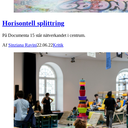
Horisontell splittring
På Documenta 15 står nätverkandet i centrum.
Af
Sinziana Ravini
22.06.22
Kritik