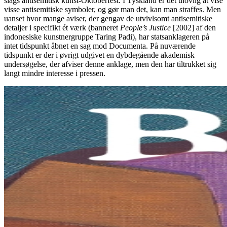
slags antisemitisk kunst-Oktoberfest. I Tyskland er det ulovlig at vise
visse antisemitiske symboler, og gør man det, kan man straffes. Men
uanset hvor mange aviser, der gengav de utvivlsomt antisemitiske
detaljer i specifikt ét værk (banneret
People’s Justice
[2002] af den
indonesiske kunstnergruppe Taring Padi), har statsanklageren på
intet tidspunkt åbnet en sag mod Documenta. På nuværende
tidspunkt er der i øvrigt udgivet en dybdegående akademisk
undersøgelse, der afviser denne anklage, men den har tiltrukket sig
langt mindre interesse i pressen.