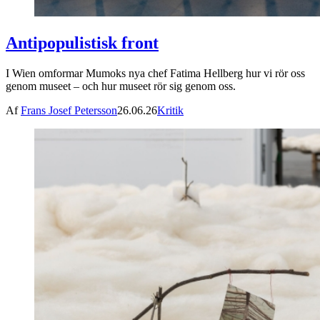
Antipopulistisk front
I Wien omformar Mumoks nya chef Fatima Hellberg hur vi rör oss
genom museet – och hur museet rör sig genom oss.
Af
Frans Josef Petersson
26.06.26
Kritik