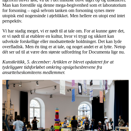
Man kan forestille sig denne mega-begivenhed som et laboratorium
for forsoning – også selvom tanken om forsoning synes mere
utopisk end nogensinde i øjeblikket. Men hellere en utopi end intet
perspektiv.
Vi har stadig meget, vi er nødt til at tale om. For at kunne gøre det,
er vi nødt til at etablere en kultur, hvor vi trygt og sikkert kan
udveksle forskellige eller modsatrettede holdninger. Det kan lyde
overfladisk. Men én ting er at tale, og noget andet er at lytte. Netop
dét ser ud til at være den største udfordring for Documenta lige nu.
Kunstkritikk, 5. december: Artiklen er blevet opdateret for at
tydeliggøre tidsforløbet omkring opsigelsesbrevene fra
ansættelseskomiteens medlemmer.