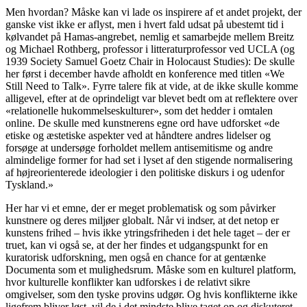
Men hvordan? Måske kan vi lade os inspirere af et andet projekt, der
ganske vist ikke er aflyst, men i hvert fald udsat på ubestemt tid i
kølvandet på Hamas-angrebet, nemlig et samarbejde mellem Breitz
og Michael Rothberg, professor i litteraturprofessor ved UCLA (og
1939 Society Samuel Goetz Chair in Holocaust Studies): De skulle
her først i december havde afholdt en konference med titlen «We
Still Need to Talk». Fyrre talere fik at vide, at de ikke skulle komme
alligevel, efter at de oprindeligt var blevet bedt om at reflektere over
«relationelle hukommelseskulturer», som det hedder i omtalen
online. De skulle med kunstnerens egne ord have udforsket «de
etiske og æstetiske aspekter ved at håndtere andres lidelser og
forsøge at undersøge forholdet mellem antisemitisme og andre
almindelige former for had set i lyset af den stigende normalisering
af højreorienterede ideologier i den politiske diskurs i og udenfor
Tyskland.»
Her har vi et emne, der er meget problematisk og som påvirker
kunstnere og deres miljøer globalt. Når vi indser, at det netop er
kunstens frihed – hvis ikke ytringsfriheden i det hele taget – der er
truet, kan vi også se, at der her findes et udgangspunkt for en
kuratorisk udforskning, men også en chance for at gentænke
Documenta som et mulighedsrum. Måske som en kulturel platform,
hvor kulturelle konflikter kan udforskes i de relativt sikre
omgivelser, som den tyske provins udgør. Og hvis konflikterne ikke
ligefrem bliver løst, vil de i det mindste blive taget op og diskuteret.