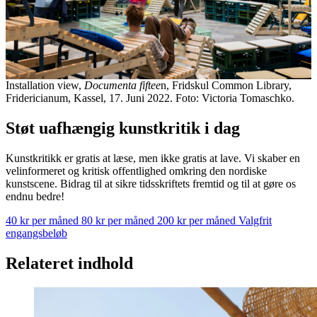
Installation view,
Documenta fiftee
n, Fridskul Common Library,
Fridericianum, Kassel, 17. Juni 2022. Foto: Victoria Tomaschko.
Støt uafhængig kunstkritik i dag
Kunstkritikk er gratis at læse, men ikke gratis at lave. Vi skaber en
velinformeret og kritisk offentlighed omkring den nordiske
kunstscene. Bidrag til at sikre tidsskriftets fremtid og til at gøre os
endnu bedre!
40 kr per måned
80 kr per måned
200 kr per måned
Valgfrit
engangsbeløb
Relateret indhold