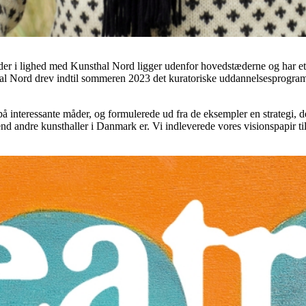
, der i lighed med Kunsthal Nord ligger udenfor hovedstæderne og har et 
l Nord drev indtil sommeren 2023 det kuratoriske uddannelsesprogram
på interessante måder, og formulerede ud fra de eksempler en strategi, d
d andre kunsthaller i Danmark er. Vi indleverede vores visionspapir ti