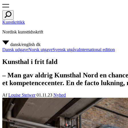
Kunstkritikk
Nordisk kunsttidsskrift
dansk/english
dk
Dansk udgave
Norsk utgave
Svensk utgåva
International edition
Kunsthal i frit fald
– Man gav aldrig Kunsthal Nord en chance
et kompetencecenter. En de facto lukning,
Af
Louise Steiwer
01.11.23
Nyhed