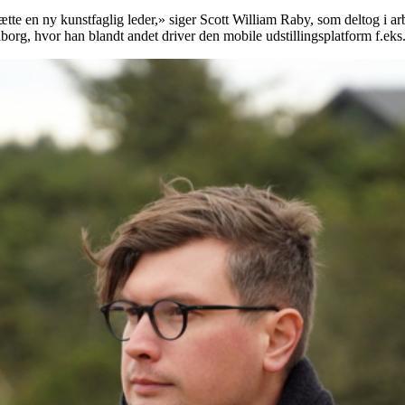
ætte en ny kunstfaglig leder,» siger Scott William Raby, som deltog i a
lborg, hvor han blandt andet driver den mobile udstillingsplatform f.ek