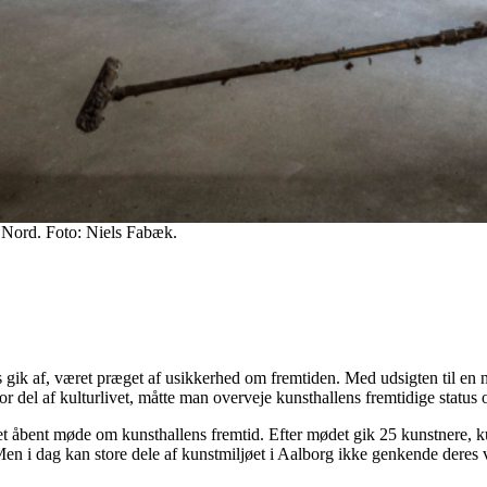
l Nord. Foto: Niels Fabæk.
gik af, været præget af usikkerhed om fremtiden. Med udsigten til en ny
r del af kulturlivet, måtte man overveje kunsthallens fremtidige status o
 et åbent møde om kunsthallens fremtid. Efter mødet gik 25 kunstnere, 
Men i dag kan store dele af kunstmiljøet i Aalborg ikke genkende deres 