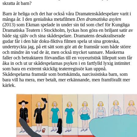
skratta åt barn?
Barn är heliga och det har också våra Dramatenskådespelare varit i
många år. I den genialiska metafilmen
Den dramatiska asylen
(2013) som Ekman spelade in under sin tid som chef för Kungliga
Dramatiska Teatern i Stockholm, lyckas hon göra en briljant satir av
både sig själv och sina skådespelare. Dramatens desakraliserade
gudar får i den här doku-fiktiva filmen spela ut sina groteska,
undertryckta jag, på ett sätt som gör att de framstår som både större
och mindre än vad de är, men också mycket sannare. Maskerna
faller och betraktaren förvandlas till en voyeuristisk lilleputt som får
åka in och ut ur skådespelarnas psyken i en fartfylld lyxig intimitet
som bara en extremt skicklig teaterregissör kan uppnå.
Skådespelarna framstår som bortskämda, narcissistiska barn, som
bara vill ha mera, mer betalt, mer erkännande, men framförallt mer
kärlek.