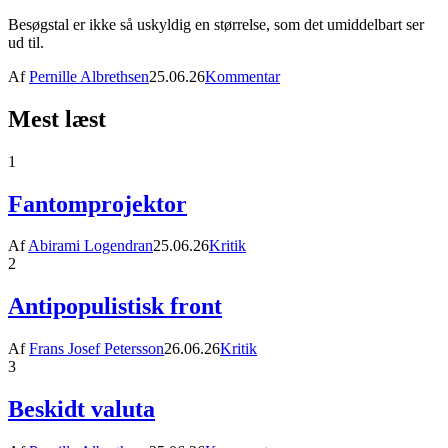
Besøgstal er ikke så uskyldig en størrelse, som det umiddelbart ser
ud til.
Af
Pernille Albrethsen
25.06.26
Kommentar
Mest læst
1
Fantomprojektor
Af
Abirami Logendran
25.06.26
Kritik
2
Antipopulistisk front
Af
Frans Josef Petersson
26.06.26
Kritik
3
Beskidt valuta