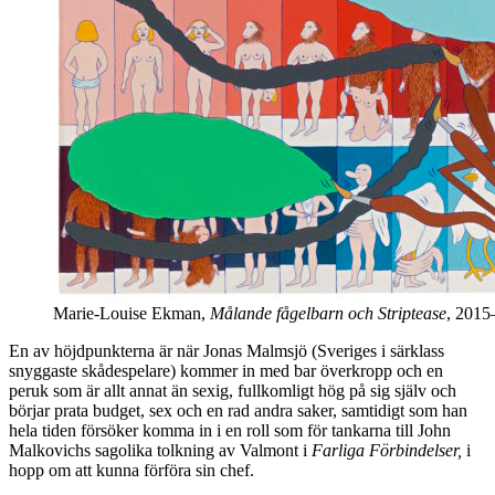
Marie-Louise Ekman,
Målande fågelbarn och Striptease
, 2015
En av höjdpunkterna är när Jonas Malmsjö (Sveriges i särklass
snyggaste skådespelare) kommer in med bar överkropp och en
peruk som är allt annat än sexig, fullkomligt hög på sig själv och
börjar prata budget, sex och en rad andra saker, samtidigt som han
hela tiden försöker komma in i en roll som för tankarna till John
Malkovichs sagolika tolkning av Valmont i
Farliga Förbindelser,
i
hopp om att kunna förföra sin chef.