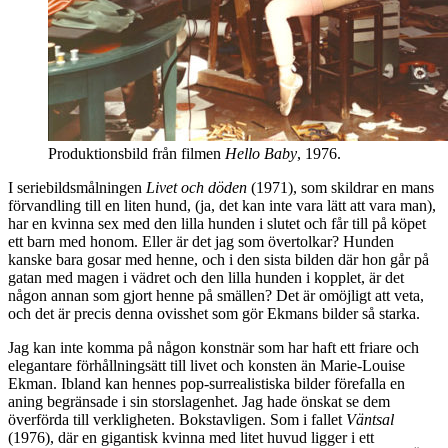
Produktionsbild från filmen
Hello Baby
, 1976.
I seriebildsmålningen
Livet och döden
(1971), som skildrar en mans
förvandling till en liten hund, (ja, det kan inte vara lätt att vara man),
har en kvinna sex med den lilla hunden i slutet och får till på köpet
ett barn med honom. Eller är det jag som övertolkar? Hunden
kanske bara gosar med henne, och i den sista bilden där hon går på
gatan med magen i vädret och den lilla hunden i kopplet, är det
någon annan som gjort henne på smällen? Det är omöjligt att veta,
och det är precis denna ovisshet som gör Ekmans bilder så starka.
Jag kan inte komma på någon konstnär som har haft ett friare och
elegantare förhållningsätt till livet och konsten än Marie-Louise
Ekman. Ibland kan hennes pop-surrealistiska bilder förefalla en
aning begränsade i sin storslagenhet. Jag hade önskat se dem
överförda till verkligheten. Bokstavligen. Som i fallet
Väntsal
(1976),
där en gigantisk kvinna med litet huvud ligger i ett