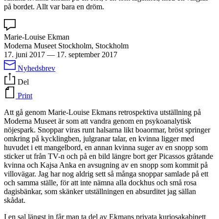
på bordet. Allt var bara en dröm.
Marie-Louise Ekman
Moderna Museet Stockholm, Stockholm
17. juni 2017
—
17. september 2017
Nyhedsbrev
Del
Print
Att gå genom Marie-Louise Ekmans retrospektiva utställning på
Moderna Museet är som att vandra genom en psykoanalytisk
nöjespark. Snoppar viras runt halsarna likt boaormar, bröst springer
omkring på kycklingben, julgranar talar, en kvinna ligger med
huvudet i ett mangelbord, en annan kvinna suger av en snopp som
sticker ut från TV-n och på en bild längre bort ger Picassos gråtande
kvinna och Kajsa Anka en avsugning av en snopp som kommit på
villovägar. Jag har nog aldrig sett så många snoppar samlade på ett
och samma ställe, för att inte nämna alla dockhus och små rosa
dagisbänkar, som skänker utställningen en absurditet jag sällan
skådat.
I en sal längst in får man ta del av Ekmans privata kuriosakabinett