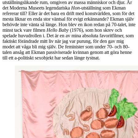
utställningslikande rum, omgiven av massa människor och djur. Är
det Moderna Museets legendariska
Hon
-utställning som Ekman
refererar till? Eller är det bara en drift med konstvärlden, som för det
mesta liknar en enda stor väntsal för evigt erkännande? Ekman själv
behövde inte vänta så länge. Hon blev en ikon redan på 70-talet, inte
minst tack vare filmen
Hello Baby
(1976), som hon skrev och
spelade huvudrollen i. Det är en av mina absoluta favoritfilmer, som
faktiskt förändrade mitt liv när jag var purung, för den gav mig
modet att våga bli mig själv. De feminister som under 70- och 80-
talen ansåg att Ekman passiviserade kvinnan genom att göra henne
till ett a-politiskt sexobjekt har sedan länge tystnat.