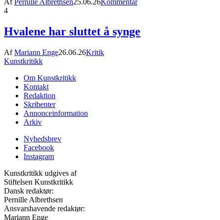
Af
Pernille Albrethsen
25.06.26
Kommentar
4
Hvalene har sluttet å synge
Af
Mariann Enge
26.06.26
Kritik
Kunstkritikk
Om Kunstkritikk
Kontakt
Redaktion
Skribenter
Annonceinformation
Arkiv
Nyhedsbrev
Facebook
Instagram
Kunstkritikk udgives af
Stiftelsen Kunstkritikk
Dansk redaktør:
Pernille Albrethsen
Ansvarshavende redaktør:
Mariann Enge