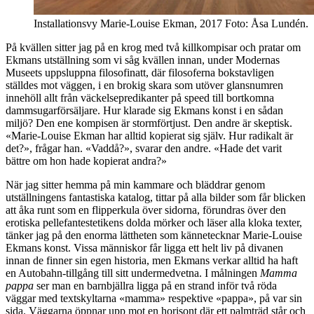
Installationsvy Marie-Louise Ekman, 2017 Foto: Åsa Lundén.
På kvällen sitter jag på en krog med två killkompisar och pratar om
Ekmans utställning som vi såg kvällen innan, under Modernas
Museets uppsluppna filosofinatt, där filosoferna bokstavligen
ställdes mot väggen, i en brokig skara som utöver glansnumren
innehöll allt från väckelsepredikanter på speed till bortkomna
dammsugarförsäljare. Hur klarade sig Ekmans konst i en sådan
miljö? Den ene kompisen är stormförtjust. Den andre är skeptisk.
«Marie-Louise Ekman har alltid kopierat sig själv. Hur radikalt är
det?», frågar han. «Vaddå?», svarar den andre. «Hade det varit
bättre om hon hade kopierat andra?»
När jag sitter hemma på min kammare och bläddrar genom
utställningens fantastiska katalog, tittar på alla bilder som får blicken
att åka runt som en flipperkula över sidorna, förundras över den
erotiska pellefantestetikens dolda mörker och läser alla kloka texter,
tänker jag på den enorma lättheten som kännetecknar Marie-Louise
Ekmans konst. Vissa människor får ligga ett helt liv på divanen
innan de finner sin egen historia, men Ekmans verkar alltid ha haft
en Autobahn-tillgång till sitt undermedvetna. I målningen
Mamma
pappa
ser man en barnbjällra ligga på en strand inför två röda
väggar med textskyltarna «mamma» respektive «pappa», på var sin
sida. Väggarna öppnar upp mot en horisont där ett palmträd står och