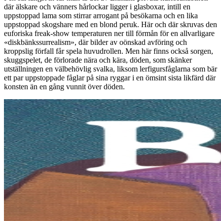
där älskare och vänners hårlockar ligger i glasboxar, intill en
uppstoppad lama som stirrar arrogant på besökarna och en lika
uppstoppad skogshare med en blond peruk. Här och där skruvas den
euforiska freak-show temperaturen ner till förmån för en allvarligare
«diskbänkssurrealism», där bilder av oönskad avföring och
kroppslig förfall får spela huvudrollen. Men här finns också sorgen,
skuggspelet, de förlorade nära och kära, döden, som skänker
utställningen en välbehövlig svalka, liksom lerfigursfåglarna som bär
ett par uppstoppade fåglar på sina ryggar i en ömsint sista likfärd där
konsten än en gång vunnit över döden.