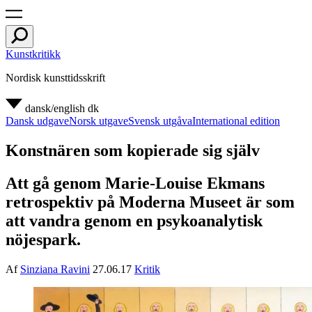
Kunstkritikk
Nordisk kunsttidsskrift
dansk/english
dk
Dansk udgave
Norsk utgave
Svensk utgåva
International edition
Konstnären som kopierade sig själv
Att gå genom Marie-Louise Ekmans
retrospektiv på Moderna Museet är som
att vandra genom en psykoanalytisk
nöjespark.
Af
Sinziana Ravini
27.06.17
Kritik