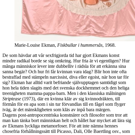
Marie-Louise Ekman,
Fiskbullar i hummersås
, 1968.
De som hävdar att vår sexfrigjorda tid har gjort Ekmans konst
mindre radikal borde se sig omkring. Hur fria är vi egentligen? Hur
många människor lever inte dubbelliv i rädsla för att erkänna sina
sanna begär? Och hur fri får kvinnan vara idag? Blir hon inte ofta
bestraffad med stämpeln narcissist, diva eller egoist, när hon tar för
sig? Ekman har alltid varit befriande självupptagen samtidigt som
hon hela tiden slagits med det svenska dockhemmet och den heliga
treenigheten mamma-pappa-barn. Men i den klassiska målningen
Striptease
(1973), där en kvinna klär av sig kvinnodräkten, till
förmån för en apa som i sin tur förvandlas till en fågel som flyger
iväg, är det mänskligheten som kläs av inpå bara märgen.
Dagens post-antropocentriska konstnärer och filosofer som tror att
man kan tänka bort människan helt och hållet har mycket att lära sig
av Ekmans lyckliga metamorfoser. För att inte nämna hennes
chosefria förhållningssätt till Picasso, Dali, Olle Baertling osv., som